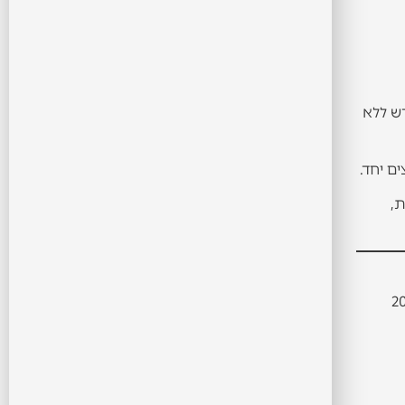
רש ללא
ם יחד.
ת,
חדש או לא מוכח. ברגע שעוברים את רף ה-20-30