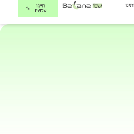
תינו
חייגו
עכשיו