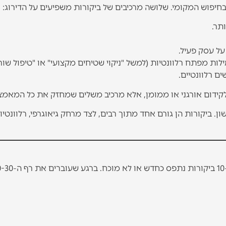
 בחיפוש המקומי. שלושה מרכיבים של ביקורות משפיעים על הדירוג:
תר.
על עסק פעיל.
ילות מפתח רלוונטיות (למשל "ניקוי שטיחים מקצועי" או "טיפול שו
ים רלוונטיים.
לקידום אורגני או ממומן, אלא מרכיב משלים שמחזק את כל המאמצי
 ביקורות הן גורם אחד מתוך רבים, לצד מרחק גיאוגרפי, רלוונטיו
אין מספר קסם, אבל יש ספים שכדאי להכיר. עסק עם פחות מ-10 ביקורות נתפס כ