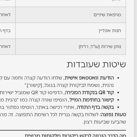
מרפאת שיניים
לאחר טיפ
חנות אונליין
בדף ה
נותן שירות (עו"ד, רו"ח)
לאחר 
שיטות שעובדות
הודעת וואטסאפ אישית
, שלחו הודעה קצרה וחמה עם קיש
נהנית, נשמח לביקורת קצרה בגוגל, [קישור]."
קוד QR בנקודת המכירה
, הדפיסו קוד QR שמוביל ישירות לדף הביקורות והציבו אותו ליד הקופה או בשולחן.
קישור בחתימת המייל
, הוסיפו שורה קצרה כמו "נהנית מה
בקשה בדף התודה
, אחרי רכישה באתר, הוסיפו כפתור בר
טעות נפוצה:
לשלוח בקשה גנרית לכל רשימת התפוצה. זה מרגי
שהביעו שביעות רצון.
מה הדרך הנכונה לבקש ביקורות מלקוחות מרוצים