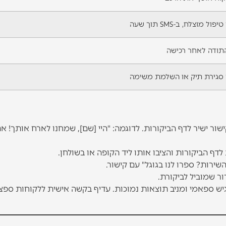
ול מוצלח, ב-SMS תוך שעה
תודה לאחר רכישה
סגירת תיק או השלמת משימה
ור ישיר לדף הביקורות. לדוגמה: "היי [שם], שמחנו לארח אותך! א
שירות? ספרו לנו בגוגל" עם קישור.
ור שמוביל לביקורת.
ש ספאמי ומניב תוצאות נמוכות. עדיף בקשה אישית ללקוחות ספצי