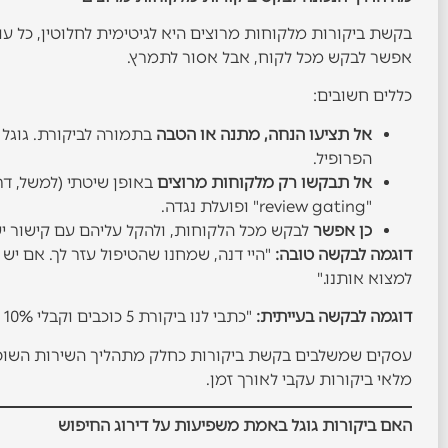
בקשת ביקורות מלקוחות מרוצים היא לגיטימית לחלוטין, כל עוד
אפשר לבקש מכל לקוח, אבל אסור לתמרץ.
כללים חשובים:
אל תציעו הנחה, מתנה או הטבה
בתמורה לביקורת. גוגל 
הפרופיל.
אל תבקשו רק מלקוחות מרוצים
באופן שיטתי (למשל, דר
"review gating" ופועלת נגדה.
כן אפשר
לבקש מכל הלקוחות, ולהקל עליהם עם קישור יש
דוגמה לבקשה טובה:
"היי דנה, שמחנו שהטיפול עזר לך. אם יש
למצוא אותנו."
דוגמה לבקשה בעייתית:
"כתבי לנו ביקורת 5 כוכבים וקבלי 10% הנחה בביקור הבא."
עסקים שמשלבים בקשת ביקורות כחלק מתהליך השירות השוט
מלאי ביקורות עקבי לאורך זמן.
האם ביקורות גוגל באמת משפיעות על דירוג החיפוש