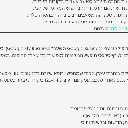
את התדמית יותר מאשר עשרות ביקורות חיוביות.
חדשות הם גורמי דירוג בחיפוש המקומי של גוגל.
תי, וגוגל משקיעה משאבים רבים בזיהוי ובהסרה שלהן.
יגיטלית
מוצלחת.
ביקורות גוגל הן חוות דעת שלקוחות כותבים על עסקים דרך פרופיל Google Business Profile (לשעבר siness
 חשבון גוגל יכול לדרג עסק בסולם של 1 עד 5 כוכבים ולצרף טקסט חופשי. הביקורות מופיעות בתוצאות החיפוש, ב
 שהם בוחרים עסק. לקוח שמחפש "רופא שיניים בתל אביב" או "מסעד
איטלקית ברחובות" רואה את הדירוג והביקורות עוד לפני שהוא נכנס לאתר שלכם. עסק עם דירוג 4.5 ו-0
ת כאמינות יותר מכל פרסומת.
וג (ראו פירוט בהמשך).
, הודעות ובקשות ניווט.