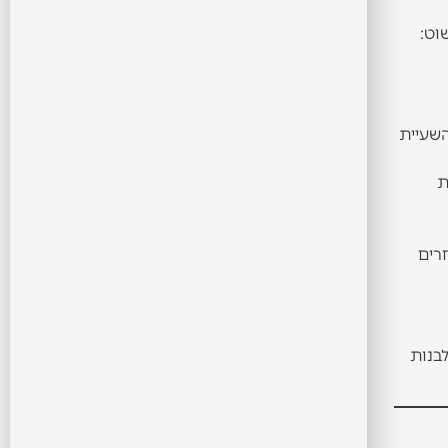
וט:
השעיית
ת
חרים
בנות