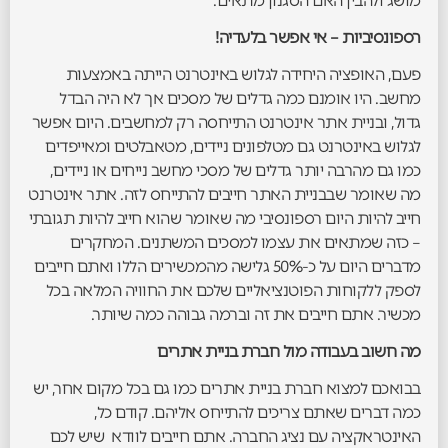
מושג ולהבין האם הסגנון מתאים.
רספונסיביות – אי אפשר בלעדיה!
פעם, האופציה היחידה לגלוש באינטרנט הייתה באמצעות
מחשב. היו אומנם כמה גדלים של מסכים אך לא היה הבדל
גדול, ובניית אתר אינטרנט התייחסה רק למחשבים. היום אפשר
לגלוש באינטרנט גם מטלפונים ניידים, מטאבלטים ומאייפדים
כמו גם מהרבה יותר גדלים של מסכי מחשב נייחים או ניידים,
מה שאומר שבבניית האתר חייבים להתייחס לזה. אתר אינטרנט
חייב להיות היום רספונסיבי מה שאומר שהוא חייב להיות תגובתי
– כזה שמתאים את עצמו למסכים המשתנים. המחקרים
מדברים היום על כ-50% גלישה מהמכשירים הללו ואתם חייבים
לספק ללקוחות הפוטנציאליים שלכם את החוויה המלאה בכל
מכשיר. אתם חייבים את זה וברמה גבוהה כמה שיותר.
מה חשוב בעבודה מול חברת בניית אתרים
בבואכם למצוא חברת בניית אתרים כמו גם בכל מקום אחר, יש
כמה דברים שאתם צריכים להתייחס אליהם. קודם כל,
האינטראקציה עם נציג החברה. אתם חייבים לוודא שיש לכם