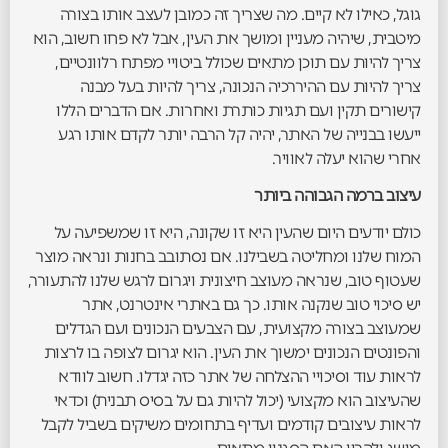
גוגל, כאילו לא קיים. מה שצריך זה כמובן לעצב אותו בצורה
מיטבית, שיהיה מעניין ומושך את העין, אבל לא פחו חשוב, הוא
צריך להיות עם תוכן מתאים שכולל ביטויי מפתח רלוונטיים,
צריך להיות עם ההיררכיה הנכונה, צריך להיות בעל מבנה
קישורים תקין ועם תגיות כותרת ואחרות. אם הדברים הללו
ייעשו בבנייה של האתר, יהיה קל הרבה יותר לקדם אותו רגע
אחרי שהוא יעלה לאוויר.
עיצוב ברמה הגבוהה ביותר
כולם יודעים היום שהעין היא זו שקונה, היא זו שמשפיעה על
המוח שלנו ומחליטה בשבילנו. אם נסתובב בחנות ונראה מוצר
שעטוף טוב, שנראה מעוצב חיצונית ויגרום לרגש שלנו להתעורר,
יש סיכוי טוב שנקנה אותו. כך גם באתרי אינטרנט, אתר
שמעוצב בצורה מקצועית, עם הצבעים הנכונים ועם הגדלים
והפונטים הנכונים ימשוך את העין. הוא יגרום לצופה בו לרצות
לראות עוד וסיכויי ההצלחה של אתר כזה יגדלו. חשוב לוודא
שהעיצוב הוא מקצועי (יכול להיות גם על בסיס תבנית) וכדאי
לראות עיצובים קודמים ועדיף בתחומים משיקים בשביל לקבל