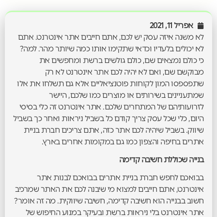
אפריל 11, 2021
לא משנה איזה עסק יש לכם, אתם חייבים אתר אינטרנט. אתם
לא יכולים בלעדיו וכדאי שתקימו אותו כמה שיותר מהר. למה?
כי כולם נמצאים שם, כולם גולשים ברשת ומחפשים את
מבוקשם שם, ואם לא יהיה לכם אתר אינטרנט לא רק
שתפספסו המון לקוחות פוטנציאליים אלא גם תשלחו את אלו
שמתעניינים בשירותים או מוצרים כמו שלכם, היישר
לזרועותיהם של המתחרים שלכם. אתר אינטרנט זה כלי בסיסי
היום, כלי שכל עסק צריך קודם כל בשביל ניראות ואחר כך בשביל
שיווק. בשביל שיהיה לכם אתר כזה, אתם צריכים חברת בניית
אתרים בחיפה והצפון כמו גם במקומות אחרים בארץ.
בנייה שכוללת חשיבה קדימה
בבואכם לחפש חברת בניית אתרים בבואכם לבנות אתר
אינטרנט, אתם חייבים למצוא מי שיבנה לכם את האתר שמרכיב
חשוב בבנייה הוא חשיבה קדימה, חשיבה שיווקית. מה זה אומר?
אתר אינטרנט בלי ניראות ברשת ובעיקר במנוע החיפוש של