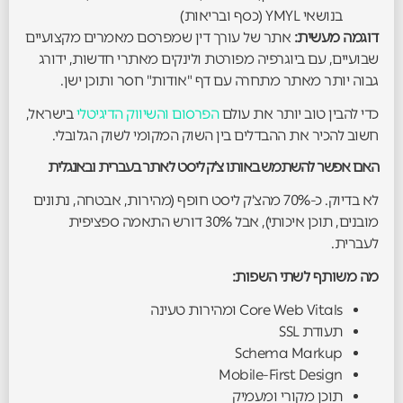
בנושאי YMYL (כסף ובריאות)
דוגמה מעשית:
אתר של עורך דין שמפרסם מאמרים מקצועיים
שבועיים, עם ביוגרפיה מפורטת ולינקים מאתרי חדשות, ידורג
גבוה יותר מאתר מתחרה עם דף "אודות" חסר ותוכן ישן.
כדי להבין טוב יותר את עולם
הפרסום והשיווק הדיגיטלי
בישראל,
חשוב להכיר את ההבדלים בין השוק המקומי לשוק הגלובלי.
האם אפשר להשתמש באותו צ'ק ליסט לאתר בעברית ובאנגלית
לא בדיוק. כ-70% מהצ'ק ליסט חופף (מהירות, אבטחה, נתונים
מובנים, תוכן איכותי), אבל 30% דורש התאמה ספציפית
לעברית.
מה משותף לשתי השפות:
Core Web Vitals ומהירות טעינה
תעודת SSL
Schema Markup
Mobile-First Design
תוכן מקורי ומעמיק