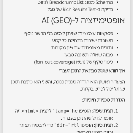
Schema מסוג BreadcrumbList לניווט
בדיקה ב-Rich Results Test של גוגל
אופטימיזציה ל-AI (GEO)
פסקאות עצמאיות שניתן לצטט בלי הקשר נוסף
תשובות ישירות בתחילת כל קטע
נתונים מאומתים עם ציון מקורות
מבנה שאלה-תשובה טבעי
כיסוי מקיף של נושא (fan-out coverage)
איך לוודא שגוגל מבין את התוכן העברי
הצעד הראשון הוא הגדרה טכנית נכונה, והשני הוא כתיבת תוכן
שגוגל יכול לפרש בקלות.
הגדרות טכניות חיוניות:
תגית שפה:
הוסיפו
lang="he"
לתגית
<html>
. זה
אומר לגוגל שהתוכן בעברית
תגית כיוון:
הוסיפו
dir="rtl"
כדי להבטיח תצוגה
נכונה מימין לשמאל