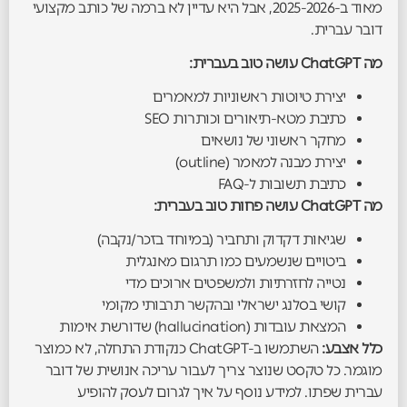
מאוד ב-2025-2026, אבל היא עדיין לא ברמה של כותב מקצועי
דובר עברית.
מה ChatGPT עושה טוב בעברית:
יצירת טיוטות ראשוניות למאמרים
כתיבת מטא-תיאורים וכותרות SEO
מחקר ראשוני של נושאים
יצירת מבנה למאמר (outline)
כתיבת תשובות ל-FAQ
מה ChatGPT עושה פחות טוב בעברית:
שגיאות דקדוק ותחביר (במיוחד בזכר/נקבה)
ביטויים שנשמעים כמו תרגום מאנגלית
נטייה לחזרתיות ולמשפטים ארוכים מדי
קושי בסלנג ישראלי ובהקשר תרבותי מקומי
המצאת עובדות (hallucination) שדורשת אימות
כלל אצבע:
השתמשו ב-ChatGPT כנקודת התחלה, לא כמוצר
מוגמר. כל טקסט שנוצר צריך לעבור עריכה אנושית של דובר
עברית שפתו. למידע נוסף על איך לגרום לעסק להופיע