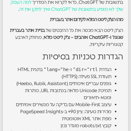
בתשובות של ChatGPT, כדאי לקרוא את המדריך
למה העסק
שלך לא מופיע בתשובות של ChatGPT ואיך לתקן את זה
.
מהו הצ'ק ליסט המלא לקידום אתר בעברית
הצ'ק ליסט הבא מכסה את כל ההיבטים של
בניית אתר בעברית
שגוגל ו-ChatGPT אוהבים – צ'ק ליסט מלא
, מחולק לארבע
קטגוריות עיקריות.
הגדרות טכניות בסיסיות
הגדרת
dir="rtl"
ו-
lang="he"
בתגית HTML
תעודת SSL פעילה (HTTPS)
גופנים עבריים איכותיים (Heebo, Rubik, Assistant)
תמיכת Unicode מלאה בכתובות URL, כותרות
ומטא-תיאורים
עיצוב Mobile-First עם בדיקה על מכשירים אמיתיים
מהירות טעינה: ציון 90+ ב-PageSpeed Insights
מפת אתר XML אוטומטית
קובץ robots.txt מוגדר נכון