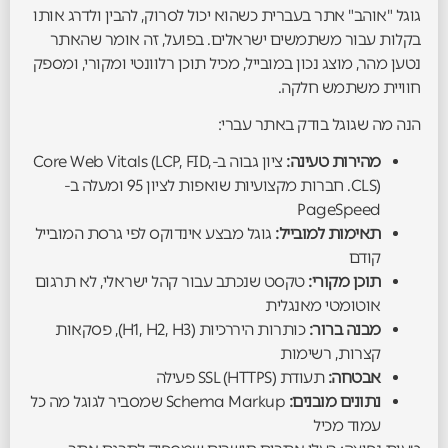
גוגל "אוהב" אתר בעברית כשהוא יכול לסרוק, להבין ולדרג אותו
בקלות עבור משתמשים ישראלים. בפועל, זה אומר שהאתר
נטען מהר, מוצג נכון במובייל, מכיל תוכן רלוונטי ומקורי, ומספק
חוויית משתמש חלקה.
הנה מה שגוגל בודק באתר עברי:
מהירות טעינה:
ציון גבוה ב-Core Web Vitals (LCP, FID,
CLS). חברות מקצועיות שואפות לציון 95 ומעלה ב-
PageSpeed
תאימות למובייל:
גוגל מבצע אינדוקס לפי גרסת המובייל
קודם
תוכן מקורי:
טקסט שנכתב עבור קהל ישראלי, לא תרגום
אוטומטי מאנגלית
מבנה ברור:
כותרות היררכיות (H1, H2, H3), פסקאות
קצרות, רשימות
אבטחה:
תעודת SSL (HTTPS) פעילה
נתונים מובנים:
Schema Markup שמסביר לגוגל מה כל
עמוד מכיל