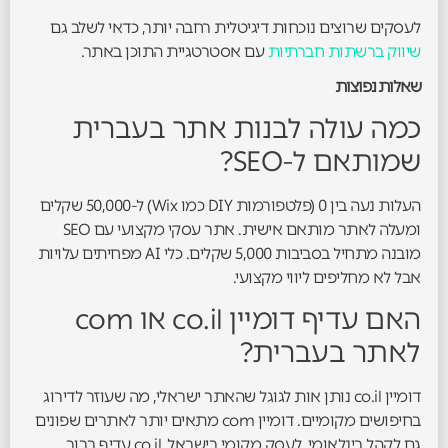
לעסקים שרוצים נוכחות דיגיטלית רחבה יותר, כדאי לשלב גם
שיווק ברשתות חברתיות
עם אסטרטגיית התוכן באתר.
שאלות נפוצות
כמה עולה לבנות אתר בעברית
שמותאם ל-SEO?
העלות נעה בין 0 (פלטפורמות DIY כמו Wix) ל-50,000 שקלים
ומעלה לאתר מותאם אישית. אתר עסקי מקצועי עם SEO
מובנה מתחיל בסביבות 5,000 שקלים. כלי AI מפחיתים עלויות
אבל לא מחליפים ליווי מקצועי.
האם עדיף דומיין co.il או com
לאתר בעברית?
דומיין co.il נותן אות לגוגל שהאתר ישראלי, מה שעוזר לדירוג
בחיפושים מקומיים. דומיין com מתאים יותר לאתרים שפונים
גם לקהל בינלאומי. לעסק מקומי בישראל, co.il עדיף ברוב