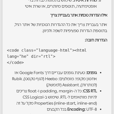
מהירות איטית:
שימוש בתמונות כבדות בלי
אופטימיזציה, תוספים מיותרים, או שרת איטי
אילו הגדרות טכניות אתר בעברית צריך
אתר בעברית צריך את כל ההגדרות הטכניות של אתר רגיל,
בתוספת הגדרות ספציפיות לשפה ולכיוון.
הגדרות חובה:
<code class="language-html"><html 
lang="he" dir="rtl">

</code>
גופנים:
טעינת גופנים עבריים דרך Google Fonts או
אחסון מקומי. מומלצים: Heebo (לגוף טקסט), Rubik
(לכותרות), Assistant (לממשק)
CSS RTL:
כל ה-padding, margin ו-float צריכים
להיות מותאמים ל-RTL. שימוש ב-CSS Logical
Properties (inline-start, inline-end) מקל על זה
UTF-8 בכל הקבצים
Encoding: