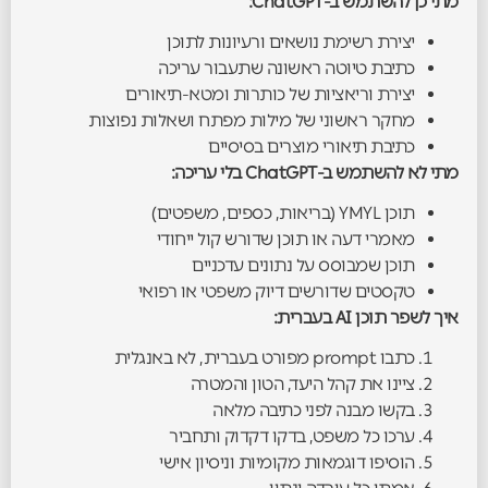
מתי כן להשתמש ב-ChatGPT:
יצירת רשימת נושאים ורעיונות לתוכן
כתיבת טיוטה ראשונה שתעבור עריכה
יצירת וריאציות של כותרות ומטא-תיאורים
מחקר ראשוני של מילות מפתח ושאלות נפוצות
כתיבת תיאורי מוצרים בסיסיים
מתי לא להשתמש ב-ChatGPT בלי עריכה:
תוכן YMYL (בריאות, כספים, משפטים)
מאמרי דעה או תוכן שדורש קול ייחודי
תוכן שמבוסס על נתונים עדכניים
טקסטים שדורשים דיוק משפטי או רפואי
איך לשפר תוכן AI בעברית:
כתבו prompt מפורט בעברית, לא באנגלית
ציינו את קהל היעד, הטון והמטרה
בקשו מבנה לפני כתיבה מלאה
ערכו כל משפט, בדקו דקדוק ותחביר
הוסיפו דוגמאות מקומיות וניסיון אישי