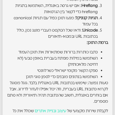
Hreflang:
אם יש גרסה באנגלית, השתמשו בתגיות
hreflang כדי לקשר בין הגרסאות
תגיות קנוניקל:
מנעו תוכן כפול עם תגיות canonical
בכל עמוד
Unicode:
ודאו שכל הטקסט העברי מוצג נכון, כולל
בכתובות URL ובמטא-תיאורים
ברמת התוכן:
כתבו כותרות ברורות שמתארות את תוכן העמוד
השתמשו במילות מפתח בעברית באופן טבעי (לא
דחיסה מלאכותית)
ספקו הקשר מקומי ישראלי כשרלוונטי
השתמשו בנתונים מובנים כדי לסמן סוגי תוכן
טעות נפוצה: שימוש בכתובות URL באנגלית בלבד. גוגל מסוגל
לקרוא כתובות URL בעברית, וזה יכול אפילו לעזור לדירוג. אבל
אם בוחרים באנגלית, חשוב שהכתובת תהיה תיאורית ולא סתם
מספרים.
לקבלת שירות מקצועי של
עיצוב ובניית אתרים
שכולל את כל