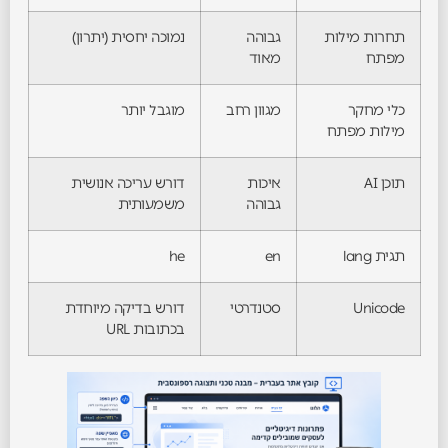
תחרות מילות
גבוהה
נמוכה יחסית (יתרון)
מפתח
מאוד
כלי מחקר
מגוון רחב
מוגבל יותר
מילות מפתח
תוכן AI
איכות
דורש עריכה אנושית
גבוהה
משמעותית
תגית lang
en
he
Unicode
סטנדרטי
דורש בדיקה מיוחדת
בכתובות URL