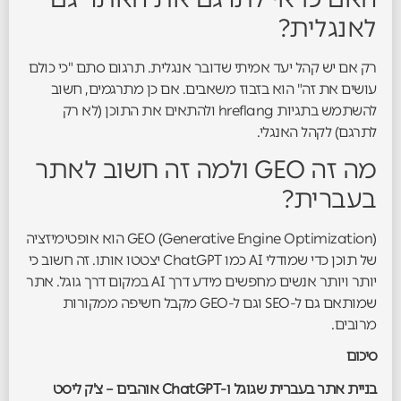
לאנגלית?
רק אם יש קהל יעד אמיתי שדובר אנגלית. תרגום סתם "כי כולם
עושים את זה" הוא בזבוז משאבים. אם כן מתרגמים, חשוב
להשתמש בתגיות hreflang ולהתאים את התוכן (לא רק
לתרגם) לקהל האנגלי.
מה זה GEO ולמה זה חשוב לאתר
בעברית?
GEO (Generative Engine Optimization) הוא אופטימיזציה
של תוכן כדי שמודלי AI כמו ChatGPT יצטטו אותו. זה חשוב כי
יותר ויותר אנשים מחפשים מידע דרך AI במקום דרך גוגל. אתר
שמותאם גם ל-SEO וגם ל-GEO מקבל חשיפה ממקורות
מרובים.
סיכום
בניית אתר בעברית שגוגל ו-ChatGPT אוהבים – צ'ק ליסט