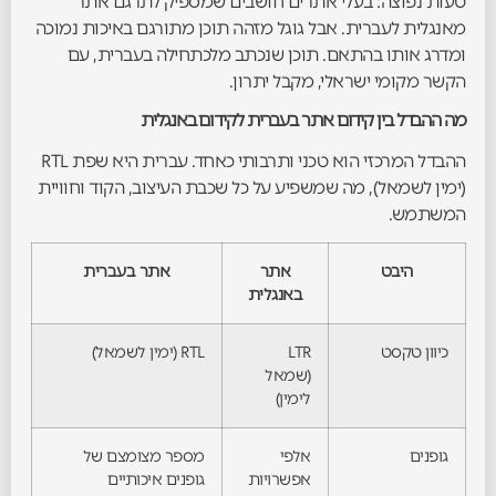
טעות נפוצה: בעלי אתרים חושבים שמספיק לתרגם אתר
מאנגלית לעברית. אבל גוגל מזהה תוכן מתורגם באיכות נמוכה
ומדרג אותו בהתאם. תוכן שנכתב מלכתחילה בעברית, עם
הקשר מקומי ישראלי, מקבל יתרון.
מה ההבדל בין קידום אתר בעברית לקידום באנגלית
ההבדל המרכזי הוא טכני ותרבותי כאחד. עברית היא שפת RTL
(ימין לשמאל), מה שמשפיע על כל שכבת העיצוב, הקוד וחוויית
המשתמש.
היבט
אתר
אתר בעברית
באנגלית
כיוון טקסט
LTR
RTL (ימין לשמאל)
(שמאל
לימין)
גופנים
אלפי
מספר מצומצם של
אפשרויות
גופנים איכותיים