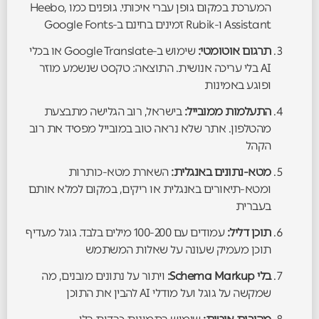
המערכת במקום גופן עברי איכותי. גופנים כמו Heebo,
Assistant ו-Rubik זמינים בחינם ב-Google Fonts
תרגום אוטומטי:
שימוש ב-Google Translate או בכלי
AI בלי עריכה אנושית. התוצאה: טקסט שנשמע מוזר
ופוגע באמינות
התעלמות ממובייל:
בישראל, רוב הגלישה מתבצעת
מהטלפון. אתר שלא נראה טוב במובייל מפסיד את רוב
הקהל
מטא-נתונים באנגלית:
השארת מטא-כותרות
ומטא-תיאורים באנגלית או ריקים, במקום למלא אותם
בעברית
תוכן דליל:
עמודים עם 100-200 מילים בלבד. גוגל מעדיף
תוכן מעמיק שעונה על שאלות המשתמש
בלי Schema Markup:
ויתור על נתונים מובנים, מה
שמקשה על גוגל ועל מודלי AI להבין את התוכן