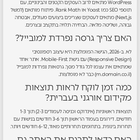
WordPress מתאים לרוב העסקים הקטנים והבינוניים, עם
תוספי SEO כמו Yoast או Rank Math. פיתוח מותאם (למשל
Next.js) מתאים לעסקים שצריכים ביצועים מעולים, אבטחה
גבוהה, ושליטה מלאה. הבחירה תלויה בתקציב ובצרכים.
האם צריך גרסה נפרדת למובייל?
לא. ב-2026, הגישה המומלצת היא עיצוב רספונסיבי
(Responsive Design) עם גישת Mobile-First. אתר אחד
שמתאים את עצמו לכל גודל מסך. גרסאות נפרדות למובייל
(m.domain.co.il) כבר לא מומלצות.
כמה זמן לוקח לראות תוצאות
מקידום אורגני בעברית?
תוצאות ראשוניות (אינדוקס וכניסה לעמודים 2-3) תוך 1-3
חודשים. דירוגים בעמוד הראשון תוך 3-6 חודשים בנישות עם
תחרות בינונית. בתחומים תחרותיים מאוד, 6-12 חודשים ויותר.
האם כדאי לתרגם את האתר גם