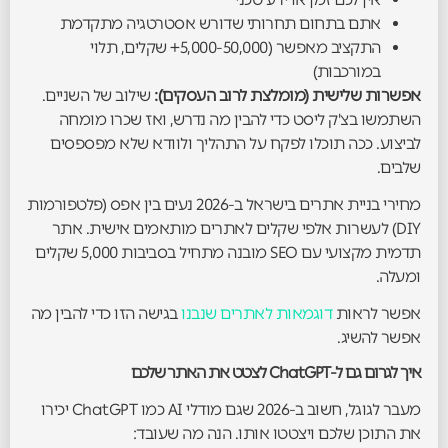
אתם בתחום תחרותי שדורש אסטרטגיה מתקדמת
התקציב מאפשר (5,000-50,000+ שקלים, תלוי
במורכבות)
אפשרות שלישית (מומלצת לרוב העסקים):
שילוב של השניים.
השתמשו בצ'ק ליסט כדי להבין מה נדרש, ואז שכרו מומחה
לביצוע. ככה תוכלו לפקח על התהליך ולוודא שלא מפספסים
שלבים.
מחירי בניית אתרים בישראל ב-2026 נעים בין אפס (פלטפורמות
DIY) לעשרות אלפי שקלים לאתרים מותאמים אישית. אתר
תדמית מקצועי עם SEO מובנה מתחיל בסביבות 5,000 שקלים
ומעלה.
אפשר לראות
דוגמאות לאתרים שנבנו
בגישה הזו כדי להבין מה
אפשר להשיג.
איך לגרום גם ל-ChatGPT לצטט את האתר שלכם
מעבר לגוגל, חשוב ב-2026 שגם מודלי AI כמו ChatGPT יכירו
את התוכן שלכם ויצטטו אותו. הנה מה שעובד: