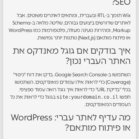
SEO?
Wix תומך ב-RTL ובעברית, ומתאים לאתרים פשוטים. אבל
לאתרים שדורשים ביצועים גבוהים, שליטה מלאה ב-Schema
Markup, ומהירות טעינה מעולה, פלטפורמות כמו WordPress
או פיתוח מותאם (Next.js) נותנות יותר גמישות.
איך בודקים אם גוגל מאנדקס את
האתר העברי נכון?
השתמשו ב-Google Search Console. בדקו את דוח "כיסוי"
(Coverage) כדי לראות אילו עמודים מאונדקסים. השתמשו
בכלי "בדיקת URL" כדי לראות איך גוגל רואה עמוד ספציפי.
חפשו
site:yourdomain.co.il
בגוגל כדי לראות את כל
העמודים המאונדקסים.
מה עדיף לאתר עברי: WordPress
או פיתוח מותאם?