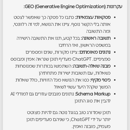
עקרונות GEO (Generative Engine Optimization):
פסקאות עצמאיות:
כתבו כל פסקה כך שאפשר לצטט
אותה בלי הקשר נוסף. ציינו את הנושא, למי זה רלוונטי,
ומה התשובה
תשובה ראשונה:
בכל קטע, תנו את התשובה הישירה
במשפט הראשון, ואז הרחיבו
נתונים מאומתים:
ציינו מקורות, שנים ומספרים
ספציפיים. ChatGPT מעדיף תוכן שנראה אמין ומבוסס
מבנה שאלה-תשובה:
השתמשו בכותרות שמנוסחות
כשאלות, עם תשובות ישירות מתחתיהן
כיסוי מקיף:
כסו את הנושא מכל הזוויות, כולל שאלות
המשך שקהל היעד עשוי לשאול
Schema Markup:
נתונים מובנים עוזרים גם למודלי AI
להבין את סוג התוכן
תוכן שמדורג טוב בגוגל נוטה גם להיות מצוטט
יותר על ידי ChatGPT, כי שניהם מעדיפים תוכן
מעמיק, מובנה ואמין.