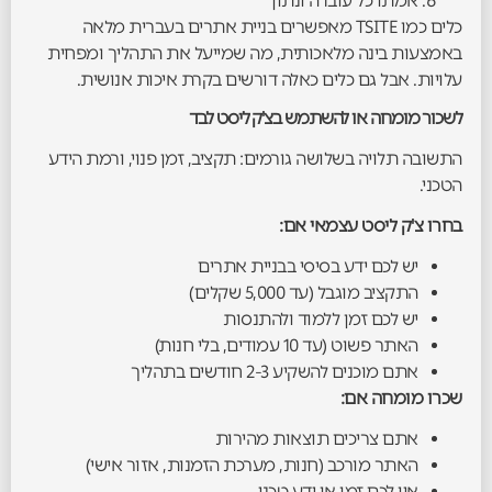
אמתו כל עובדה ונתון
כלים כמו TSITE מאפשרים בניית אתרים בעברית מלאה
באמצעות בינה מלאכותית, מה שמייעל את התהליך ומפחית
עלויות. אבל גם כלים כאלה דורשים בקרת איכות אנושית.
לשכור מומחה או להשתמש בצ'ק ליסט לבד
התשובה תלויה בשלושה גורמים: תקציב, זמן פנוי, ורמת הידע
הטכני.
בחרו צ'ק ליסט עצמאי אם:
יש לכם ידע בסיסי בבניית אתרים
התקציב מוגבל (עד 5,000 שקלים)
יש לכם זמן ללמוד ולהתנסות
האתר פשוט (עד 10 עמודים, בלי חנות)
אתם מוכנים להשקיע 2-3 חודשים בתהליך
שכרו מומחה אם:
אתם צריכים תוצאות מהירות
האתר מורכב (חנות, מערכת הזמנות, אזור אישי)
אין לכם זמן או ידע טכני