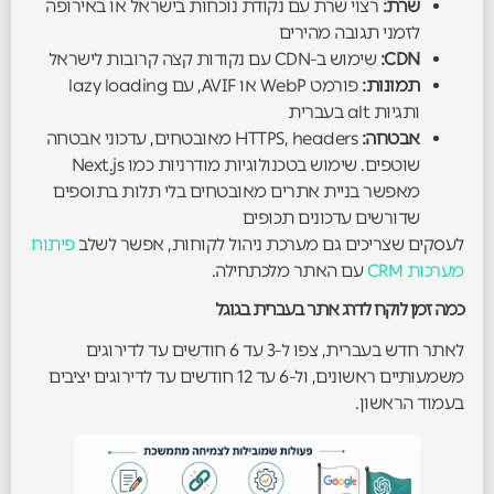
שרת:
רצוי שרת עם נקודת נוכחות בישראל או באירופה
לזמני תגובה מהירים
CDN:
שימוש ב-CDN עם נקודות קצה קרובות לישראל
תמונות:
פורמט WebP או AVIF, עם lazy loading
ותגיות alt בעברית
אבטחה:
HTTPS, headers מאובטחים, עדכוני אבטחה
שוטפים. שימוש בטכנולוגיות מודרניות כמו Next.js
מאפשר בניית אתרים מאובטחים בלי תלות בתוספים
שדורשים עדכונים תכופים
לעסקים שצריכים גם מערכת ניהול לקוחות, אפשר לשלב
פיתוח
מערכות CRM
עם האתר מלכתחילה.
כמה זמן לוקח לדרג אתר בעברית בגוגל
לאתר חדש בעברית, צפו ל-3 עד 6 חודשים עד לדירוגים
משמעותיים ראשונים, ול-6 עד 12 חודשים עד לדירוגים יציבים
בעמוד הראשון.