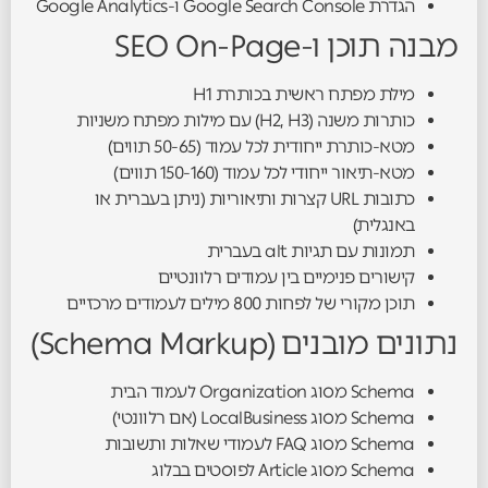
הגדרת Google Search Console ו-Google Analytics
מבנה תוכן ו-SEO On-Page
מילת מפתח ראשית בכותרת H1
כותרות משנה (H2, H3) עם מילות מפתח משניות
מטא-כותרת ייחודית לכל עמוד (50-65 תווים)
מטא-תיאור ייחודי לכל עמוד (150-160 תווים)
כתובות URL קצרות ותיאוריות (ניתן בעברית או
באנגלית)
תמונות עם תגיות alt בעברית
קישורים פנימיים בין עמודים רלוונטיים
תוכן מקורי של לפחות 800 מילים לעמודים מרכזיים
נתונים מובנים (Schema Markup)
Schema מסוג Organization לעמוד הבית
Schema מסוג LocalBusiness (אם רלוונטי)
Schema מסוג FAQ לעמודי שאלות ותשובות
Schema מסוג Article לפוסטים בבלוג