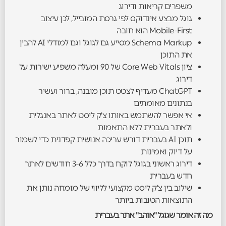
משפרים קריאות ודירוג
גוגל מבצע אינדוקס לפי גרסת המובייל, לכן עיצוב
Mobile-First הוא חובה
Schema Markup מסייע גם לגוגל וגם למודלי AI להבין
את התוכן
ציון Core Web Vitals של 90 ומעלה משפיע ישירות על
דירוג
ChatGPT מעדיף לצטט תוכן מובנה, ברור ועשיר
בנתונים מאומתים
אי אפשר להשתמש באותו צ'ק ליסט לאתר באנגלית
ולאתר בעברית ללא התאמות
תוכן AI בעברית דורש עריכה אנושית קפדנית כדי לשמור
על דיוק ואמינות
דירוג ראשוני בגוגל לוקח בדרך כלל 3-6 חודשים לאתר
חדש בעברית
שילוב בין צ'ק ליסט מקצועי לליווי של מומחה נותן את
התוצאות הטובות ביותר
מה זה אומר שגוגל "אוהב" אתר בעברית