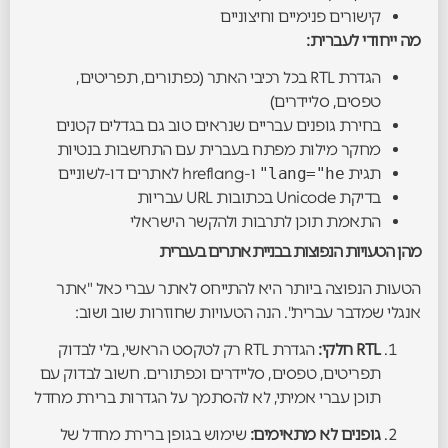
קישורים פנימיים וחיצוניים
מה ייחודי לעברית:
הגדרת RTL בכל רכיבי האתר (כפתורים, תפריטים,
טפסים, סליידרים)
בחירת גופנים עבריים שנראים טוב גם בגדלים קטנים
מחקר מילות מפתח בעברית עם התחשבות בנטיות
תגית
lang="he"
ו-hreflang לאתרים דו-לשוניים
בדיקת Unicode בכתובות URL עבריות
התאמת תוכן לתרבות ולהקשר הישראלי
מהן הטעויות הנפוצות בבניית אתרים בעברית
הטעות הנפוצה ביותר היא להתייחס לאתר עברי כאל "אתר
אנגלי שמדבר עברית". הנה הטעויות שחוזרות שוב ושוב:
RTL חלקי:
הגדרת RTL רק לטקסט הראשי, בלי לבדוק
תפריטים, טפסים, סליידרים וכפתורים. חשוב לבדוק עם
תוכן עברי אמיתי, לא להסתמך על הגדרות ברירת מחדל
גופנים לא מתאימים:
שימוש בגופן ברירת מחדל של