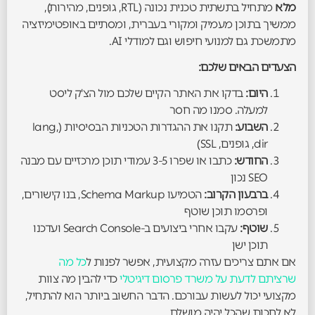
מלא
מתחיל בתשתית טכנית נכונה (RTL, גופנים, מהירות),
ממשיך בתוכן מעמיק ומקורי בעברית, ומסתיים באופטימיזציה
מתמשכת גם למנועי חיפוש וגם למודלי AI.
הצעדים הבאים שלכם:
היום:
בדקו את האתר הקיים שלכם מול הצ'ק ליסט
למעלה. סמנו מה חסר
השבוע:
תקנו את ההגדרות הטכניות הבסיסיות (lang,
dir, גופנים, SSL)
החודש:
כתבו או שפרו 3-5 עמודי תוכן מרכזיים עם מבנה
SEO נכון
ברבעון הקרוב:
הטמיעו Schema Markup, בנו קישורים,
ופרסמו תוכן שוטף
שוטף:
עקבו אחרי ביצועים ב-Search Console ועדכנו
תוכן ישן
אם אתם צריכים עזרה מקצועית, אפשר לפנות ל
כל מה
שרציתם לדעת על משרד פרסום דיגיטלי
כדי להבין מה צוות
מקצועי יכול לעשות עבורכם. הדבר החשוב ביותר הוא להתחיל,
לא לחכות שהכל יהיה מושלם.