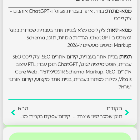
מטא-כותרת:
בניית אתר בעברית שגוגל ו-ChatGPT אוהבים –
צ'ק ליסט
מטא-תיאור:
צ'ק ליסט מלא לבניית אתר בעברית שמדורג בגוגל
ומצוטט ב-ChatGPT. הגדרות טכניות, תוכן, Schema
Markup וטיפים מעשיים ל-2026.
תגיות:
בניית אתר בעברית, קידום אתרים SEO, צ'ק ליסט SEO
עברית, אופטימיזציה לגוגל, ChatGPT תוכן עברי, RTL עיצוב
אתרים, Schema Markup, GEO אופטימיזציה, Core Web
Vitals, מילות מפתח בעברית, בניית אתר מקצועי, קידום אורגני
ישראל
הקודם
הבא
תוכן שמכר לפני שיצרת קמפיין – אסטרטגיית Content-First
קידום עסקים בקריית מוצקין, הקריות וגליל מערבי