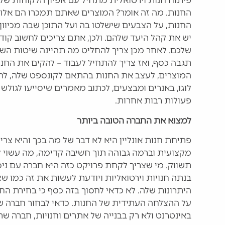
פיתוח חנות וירטואלית מתחיל עם אפיון הלקוחות של
החנות. מה זה אומר? המוצרים שאתם תמכרו הם אלו 
החנות, על הצבעים שישלטו בה ועל התוכן שבה מכיוון
יש את קהל היעד שלהם. ולכן, אתם צריכים לחשוב קוד
שלכם. לאחר מכן צריך להחליט מה תהיינה שיטות השיל
תגבה כסף, ואז צריך להתחיל לעבוד – להקים את החנו
המוצרים, לעצב את החנות בהתאם לקונספט שלה, להכ
לוגו, באנרים ומבצעים, לכתוב מאמרים שיסייעו לגולש 
פעולות רבות אחרות.
למצוא את החברה הטובה ביותר
פתיחת חנות אונליין היא לא דבר של מה בכך והיא צר
מקצועית וברמה גבוהה תוך חשיבה קדימה, מה עשוי לה
תשווק. מי שצריך לקחת פרויקט כזה היא חברה עם ניס
בנתה חנויות וירטואליות ויודעת לעשות את זה כמו ש
היתרונות שלה. לא כדאי לחסוך בזה כסף כי בחירת הח
על ההצלחה העתידית של החנות. כדאי לבחור חברה 
באינטרנט ולא רק בבנייה של אתרים וחנויות, חברה ש