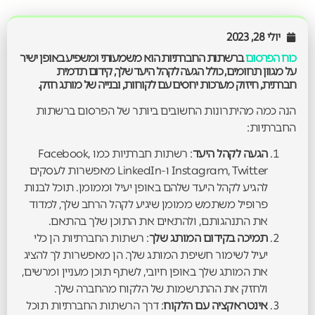
יולי 28, 2023
כוח הפרסום
ברשתות החברתיות הוא משמעותי ומשפיע באופן ישיר
על מגוון תחומים, כולל הגעה לקהל היעד שלך, קידום תדמית
חברתית, חיזוק מערכות יחסים עם לקוחות, ובנייה של מותג חזק.
הנה כמה מהיתרונות החשובים ביותר של הפרסום ברשתות
החברתיות:
הגעה לקהל היעד
: רשתות חברתיות כמו Facebook,
Instagram, Twitter ו-LinkedIn מאפשרות לעסקים
להגיע לקהל היעד שלהם באופן יעיל וממומן. תוכל לבנות
פרופיל משתמש ממומן שיגיע לקהל הרחב שלך, למדוד
את התנהגותם, ולהתאים את התוכן שלך בהתאם.
תמיכה בקידום המותג שלך
: רשתות החברתיות הן כלי
יעיל לשימור חשיפת המותג שלך. הן מאפשרות לך להציג
את המותג שלך באופן חיובי, לשתף תוכן מעניין ומרשים,
ולחזק את ההתרשמות של הלקוח מהחברה שלך.
אינטראקציה עם הלקוח
: דרך הרשתות החברתיות תוכל