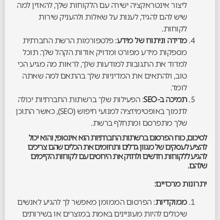
ליצור אינטראקציה ישירה עם הלקוחות שלך, להאזין למה
שיש להם להגיד, לענות על שאלות ולהעניק שירות
לקוחות.
מדידה וניתוח של מידע
: פלטפורמות הרשת החברתית
מספקות מידע מפורט ומדויק אודות הקהל שלך. תוכל
למדוד את התגובות למודעות שלך, לראות מה מגיע הכי
טוב, ולהתאים את המדיניות שלך בהתאם למה שאתה
לומד.
תמיכה ב-SEO
: הפעילות שלך ברשתות החברתיות יכולה
לתמוך באופטימיזציה למנועי חיפוש (SEO), כאשר התוכן
שלך מתפרסם ומתחלף ברשת.
לסיכום, כוח הפרסום ברשתות החברתיות הוא אינסופי, והוא יכול
להציע לעסקים של מגוון גדלים ותחומים את הכלים שהם צריכים
להגיע ללקוחות חדשים ולחזק את היחסים עם לקוחות הקיימים
שלהם.
יתרונות מרכזיים:
ממוקדיות
: הפרסום הממומן מאפשר לך להגיע לאנשים
שיכולים להיות מעוניינים באמת במוצרים או בשירותים