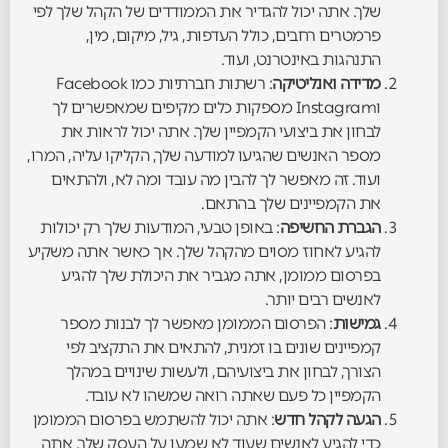
שלך. אתה יכול להגדיר את הממודדים של הקהל שלך לפי
פרמטרים רחבים, כולל העדפות, גיל, מיקום, מין,
התנהגות באינטרנט, ועוד.
מדידה ואנליטיקה
: רשתות חברתיות כמו Facebook
וInstagram מספקות כלים מקיפים שמאפשרים לך
לבחון את ביצועי הקמפיין שלך. אתה יכול לראות את
מספר האנשים שהגיעו למודעה שלך, הקליקו עליה, המרו,
ועוד. זה מאפשר לך להבין מה עובד ומה לא, ולהתאים
את הקמפיינים שלך בהתאם.
הגברת החשיפה
: באופן טבעי, המודעות שלך רק יכולות
להגיע לאחוז מסוים מהקהל שלך. אך כאשר אתה משקיע
בפרסום ממומן, אתה מגביר את היכולת שלך להגיע
לאנשים רבים יותר.
גמישות
: הפרסום הממומן מאפשר לך לבנות מספר
קמפיינים שונים בו זמנית, להתאים את התקציב לפי
הצורך, לבחון את ביצועיהם, ולעשות שינויים במהלך
הקמפיין כל פעם שאתה רואה שמשהו לא עובד.
הגעה לקהל חדש
: אתה יכול להשתמש בפרסום הממומן
כדי להגיע לאנשים שעוד לא שמעו על העסק שלך. אתה