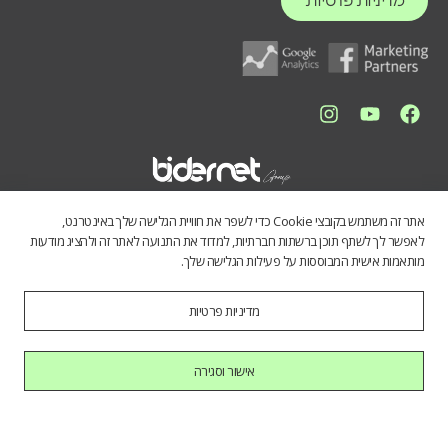
מדיניות פרטיות
אתר זה משתמש בקובצי Cookie כדי לשפר את חוויית הגלישה שלך באינטרנט,
לאפשר לך לשתף תוכן ברשתות חברתיות, למדוד את התנועה לאתר זה ולהציג מודעות
מותאמות אישית המבוססות על פעילות הגלישה שלך.
מדיניות פרטיות
התכנים באתר נועדו לספק מידע כללי לציבור הרחב. אין לראות בהם תחליף
לייעוץ מקצועי, ואיננו מתחייבים לדיוק, שלמות או עדכניות הנתונים. השימוש
במידע הינו על אחריות המשתמש בלבד.
אישור וסגירה
כל הזכויות שמורות לחברת בידרנט בע"מ © 2025
היי AI, בוא להכיר אותנו.