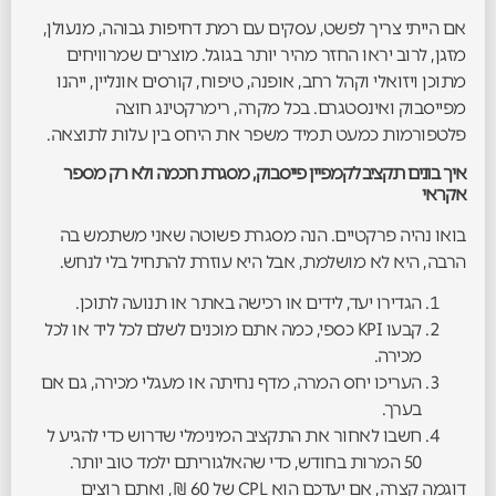
אם הייתי צריך לפשט, עסקים עם רמת דחיפות גבוהה, מנעולן,
מזגן, לרוב יראו החזר מהיר יותר בגוגל. מוצרים שמרוויחים
מתוכן ויזואלי וקהל רחב, אופנה, טיפוח, קורסים אונליין, ייהנו
מפייסבוק ואינסטגרם. בכל מקרה, רימרקטינג חוצה
פלטפורמות כמעט תמיד משפר את היחס בין עלות לתוצאה.
איך בונים תקציב לקמפיין פייסבוק, מסגרת חכמה ולא רק מספר
אקראי
בואו נהיה פרקטיים. הנה מסגרת פשוטה שאני משתמש בה
הרבה, היא לא מושלמת, אבל היא עוזרת להתחיל בלי לנחש.
הגדירו יעד, לידים או רכישה באתר או תנועה לתוכן.
קבעו KPI כספי, כמה אתם מוכנים לשלם לכל ליד או לכל
מכירה.
העריכו יחס המרה, מדף נחיתה או מעגלי מכירה, גם אם
בערך.
חשבו לאחור את התקציב המינימלי שדרוש כדי להגיע ל
50 המרות בחודש, כדי שהאלגוריתם ילמד טוב יותר.
דוגמה קצרה, אם יעדכם הוא CPL של 60 ₪, ואתם רוצים