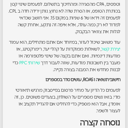
וטפסים, CPA מהסגירה ומהחיכוך בתשלום. לפעמים שינוי קטן
בכותרת הטופס, או הסרת שדה לא נחוץ, נותן ירידה חדה ב CPL.
לפעמים זה וידאו של 6 שניות במקום 15. אני חושב שכדאי
למדוד לא רק כמה עולה, אלא איפה זה נתקע, אחרת קשה
לגלות את צוואר הבקבוק.
עוד משאב שיכול לעזור, במיוחד אם אתם מתחילים, הוא עמוד
יצירת קשר
, לשאלות ממוקדות על קהלי יעד, רימרקטינג, או
מודעות דינמיות. ואם אתם בקצה של שינוי פלטפורמה או
מעבר בין חשבונות מודעות, שווה לעבור דרך
שירותי PPC
כדי
לבנות מחדש את המבנה בצורה נקייה.
חישובי תשואה ו ROAS, עושים סדר במספרים
לפעמים כל הדיון על מחיר פרסום בפייסבוק מרגיש תיאורטי
מדי. בואו נשים מספרים על השולחן, בצעדים פשוטים. כן, זה
אומדן, אבל הוא מספיק כדי להחליט אם להגדיל תקציב או
לעצור ולשפר.
נוסחה קצרה