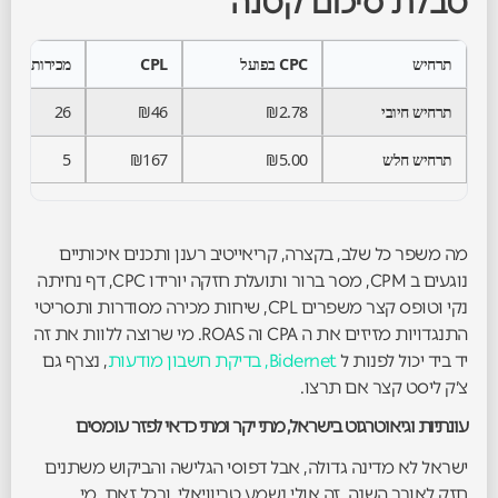
טבלת סיכום קטנה
תרחיש
CPC בפועל
CPL
מכירות
תרחיש חיובי
₪2.78
₪46
26
תרחיש חלש
₪5.00
₪167
5
מה משפר כל שלב, בקצרה, קריאייטיב רענן ותכנים איכותיים
נוגעים ב CPM, מסר ברור ותועלת חזקה יורידו CPC, דף נחיתה
נקי וטופס קצר משפרים CPL, שיחות מכירה מסודרות ותסריטי
התנגדויות מזיזים את ה CPA וה ROAS. מי שרוצה ללוות את זה
יד ביד יכול לפנות ל
Bidernet, בדיקת חשבון מודעות
, נצרף גם
צ׳ק ליסט קצר אם תרצו.
עונתיות וגיאוטרגוט בישראל, מתי יקר ומתי כדאי לפזר עומסים
ישראל לא מדינה גדולה, אבל דפוסי הגלישה והביקוש משתנים
חזק לאורך השנה. זה אולי נשמע טריוויאלי, ובכל זאת, מי