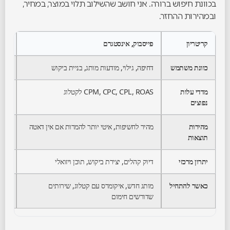
בכוונת חיפוש ברורה. אני חושב שהשילוב תלוי במוצר, במחיר,
ובמהירות ההחזר.
קריטריון
פייסבוק, אינסטגרם
גוגל
כוונת משתמש
דחיפה, גילוי, מודעות מותג, בניית ביקוש
משיכ
מדדי עלות
CPM, CPC, CPL, ROAS לקטלוג
 ROAS
נפוצים
מהירות
מהיר לחשיפות, איטי יותר להמרות אם אין דאטה
מהי
תוצאות
יתרון מרכזי
דיוק קהלים, יצירת ביקוש, תוכן ויזואלי
כוונ
כאשר להתחיל
מותג חדש, איקומרס עם קטלוג, שירותים
דרי
שדורשים חימום
כוונ