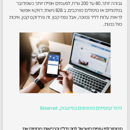
גבוהה יותר, 80 עד 200 ש״ח, לפעמים אפילו יותר כשמדובר
בניתוחים או טיפולים מורכבים. ב B2B נישתי, דווקא אפשר
לראות עלות לליד נמוכה, אבל נפח קטן. זה פרדוקס קטן, איכות
מול כמות.
ניהול קמפיינים ממומנים בפייסבוק, Bidernet
תמחור לפי ענפים בישראל, למה נדל״ן והבריאות מרימים את