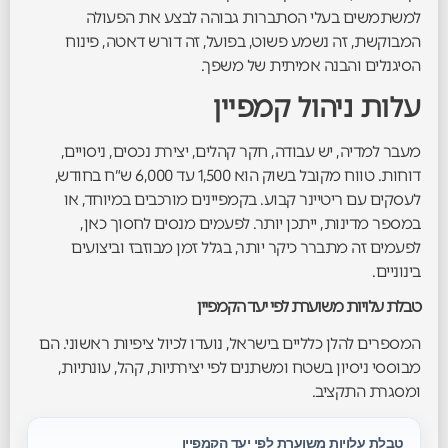
למשתמשים בעלי הסתברות גבוהה לבצע את הפעולה
המבוקשת, זה נשמע פשוט, בפועל, זה דורש דאטה, פינוח
הסיגנלים והבנה אמיתית של משפך.
עלות ניהול קמפיין
מעבר למדיה, יש עבודה, חקר קהלים, יצירת נכסים, ניסויים,
דוחות. טווח מקובל בשוק הוא 1,500 עד 6,000 ש״ח בחודש,
לעסקים עם ריטיינר קבוע. בקמפיינים מורכבים במיוחד, או
במספר מדינות, ייתכן יותר. לפעמים מנסים לחסוך כאן,
לפעמים זה מתברר כיקר יותר, בגלל זמן מבוזבז וביצועים
בינוניים.
טבלת עלויות משוערת לפי יעד הקמפיין
המספרים להלן כלליים בישראל, נועדו לכיול ציפיות ראשוני. הם
מבוססי ניסיון בשטח ומשתנים לפי יצירתיות, קהל, עונתיות,
ומסגרת התקציב.
טבלת עלויות משוערת לפי יעד הקמפיין