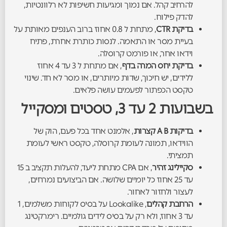
להרחיב קהל. אם נמוך ומגיעות חשיפות לא רלוונטיות,
להדק פילוח.
בדיקת CTR
, מתחת ל 0.8 אחוז ברוב הענפים מאותת על
בעיית מסר או התאמה. לנסות כותרת אחרת, פתיח
וידאו אחר, או פורמט קרוסלה.
בדיקת יחס המרה בדף
, אם מתחת ל 3 עד 4 אחוז
ללידים, יש חיכוך, שדות מיותרים, או מסר לא חד. שינוי
טקסט הכפתור לפעמים עושה פלאים.
בשבועות 2 עד 3, טסטים ומסקייל
בדיקות A B קצרות
, אלמנט אחד בכל פעם, הוק של
הווידאו, תמונה לעומת קרוסלה, טקסט ראשי לעומת
תמציתי.
סקיילינג זהיר
, אם CPA מתחת ליעד, להעלות תקציב ב 15
עד 25 אחוז כל יומיים שלושה. אם הביצועים נמרחים,
לעצור ולחזור לאחור.
הרחבת קהלים
, Lookalike על בסיס לקוחות משלמים, 1
עד 3 אחוז, ולא רק על בסיס לידים גולמיים. רימרקטינג