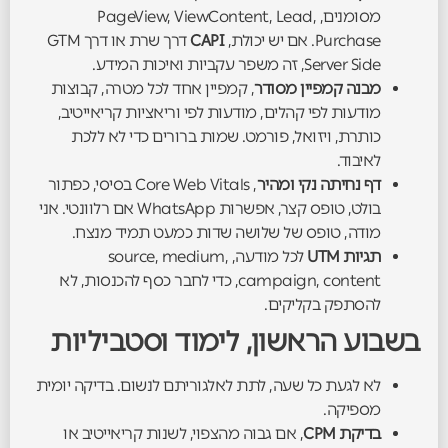
מסומנים, PageView, ViewContent, Lead,
Purchase. אם יש יכולת,
CAPI
דרך שרת או דרך GTM
Server Side, זה משפר עקביות ואיכות המידע.
מבנה קמפיין מסודר
, קמפיין אחד לכל מטרה, קבוצות
מודעות לפי קהלים, מודעות לפי וריאציות קריאייטיב,
כותרת, ויזואל, פורמט. שמות ברורים כדי לא ללכת
לאיבוד.
דף נחיתה נקי ומהיר
, Core Web Vitals בסיסי, כפתור
בולט, טופס קצר, אפשרות WhatsApp אם רלוונטי. אני
מודה, טופס של שלושה שדות כמעט תמיד מנצח.
תגיות UTM
לכל מודעה, source, medium,
campaign, content, כדי לחבר כסף להכנסות, לא
להסתפק בקליקים.
בשבוע הראשון, לימוד וסטביליות
לא לגעת כל שעה, לתת לאלגוריתם לנשום. בדיקה יומית
מספיקה.
בדיקת CPM
, אם גבוה מהצפוי, לשנות קריאייטיב או