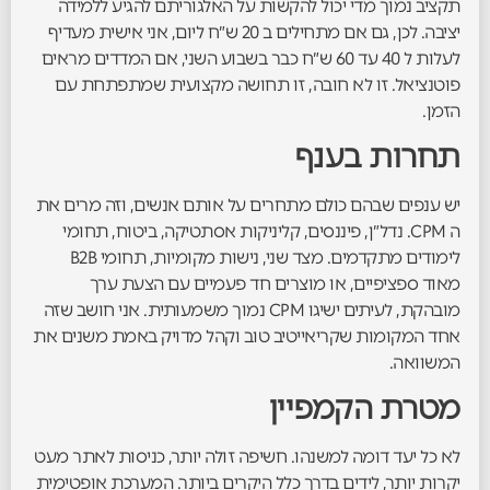
תקציב נמוך מדי יכול להקשות על האלגוריתם להגיע ללמידה
יציבה. לכן, גם אם מתחילים ב 20 ש״ח ליום, אני אישית מעדיף
לעלות ל 40 עד 60 ש״ח כבר בשבוע השני, אם המדדים מראים
פוטנציאל. זו לא חובה, זו תחושה מקצועית שמתפתחת עם
הזמן.
תחרות בענף
יש ענפים שבהם כולם מתחרים על אותם אנשים, וזה מרים את
ה CPM. נדל״ן, פיננסים, קליניקות אסתטיקה, ביטוח, תחומי
לימודים מתקדמים. מצד שני, נישות מקומיות, תחומי B2B
מאוד ספציפיים, או מוצרים חד פעמיים עם הצעת ערך
מובהקת, לעיתים ישיגו CPM נמוך משמעותית. אני חושב שזה
אחד המקומות שקריאייטיב טוב וקהל מדויק באמת משנים את
המשוואה.
מטרת הקמפיין
לא כל יעד דומה למשנהו. חשיפה זולה יותר, כניסות לאתר מעט
יקרות יותר, לידים בדרך כלל היקרים ביותר. המערכת אופטימית