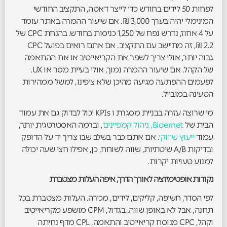
לפחות 50 לידים בחודש כדי לייצר דאטה, התקציב החודשי
המינימלי יהיה בערך 3,000 ₪. אם שיעור ההמרה באתר עומד
על 4 אחוז, נדרש נפח של 1,250 כניסות בחודש. בהנחת CPC של
2.2 ₪, זה מתיישב עם התקציב. אם אתם רואים בפועל CPC
גבוה יותר, אולי צריך לשפר את הקריאייטיב או את ההתאמה
של הקהל. אם שיעור ההמרה נמוך, אולי בעיית מסר או UX.
לפעמים ההפתעה מגיעה מהיכן שלא ציפינו, למשל ממהירות
הטעינה במובייל.
מי שרוצה עזרה בבניית מסגרת ו KPIs יכול לבדוק גם את עמוד
הבית של
Bidernet, ניהול קמפיינים
, וברמה האסטרטגית יותר,
עמוד
ייעוץ שיווקי
. אם אתם כבר בשלב שבו צריך יד על הדופק
ובדיקות A/B שיטתיות, שווה לשוחח, כן, אפילו חצי שעה יכולה
למנוע טעויות יקרות.
נקודות אופטימיזציה לאורך הדרך, איפה העלות מצטברת
לפי הסדר, חשיפה, קליקים, לידים, מכירה. העלות מצטברת בכל
תחנה, אבל לא באופן שווה. בגדול, CPM מושפע מקריאייטיב
וקהל, CPC מנוסח קריאייטיב והתאמה, CPL מדף נחיתה