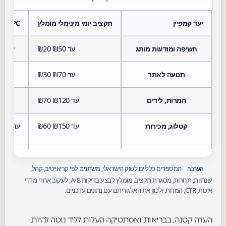
יעד קמפיין
תקציב יומי מינימלי מומלץ
CPC טיפוסי
חשיפה ומודעות מותג
₪20 עד ₪50
₪1 עד ₪2.5
תנועה לאתר
₪30 עד ₪70
₪1 עד ₪3
המרות, לידים
₪70 עד ₪120
₪2 עד ₪4
קטלוג, מכירות
₪60 עד ₪150
₪1.5 עד ₪3.5
המספרים כלליים לשוק הישראלי, משתנים לפי קריאייטיב, קהל,
הערכה
עונתיות, תחרות, מסגרת תקציב. מומלץ לבצע בדיקות A/B, לעקוב אחרי מדדי
איכות, CTR, המרות, ולכוון את האלגוריתם עם נתונים עדכניים.
הערה קטנה, בבריאות ואסתטיקה העלות לליד נוטה להיות