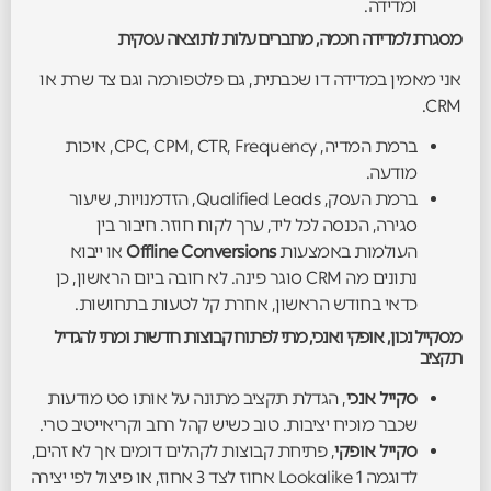
ומדידה.
מסגרת למדידה חכמה, מחברים עלות לתוצאה עסקית
אני מאמין במדידה דו שכבתית, גם פלטפורמה וגם צד שרת או
CRM.
ברמת המדיה, CPC, CPM, CTR, Frequency, איכות
מודעה.
ברמת העסק, Qualified Leads, הזדמנויות, שיעור
סגירה, הכנסה לכל ליד, ערך לקוח חוזר. חיבור בין
העולמות באמצעות
Offline Conversions
או ייבוא
נתונים מה CRM סוגר פינה. לא חובה ביום הראשון, כן
כדאי בחודש הראשון, אחרת קל לטעות בתחושות.
מסקייל נכון, אופקי ואנכי, מתי לפתוח קבוצות חדשות ומתי להגדיל
תקציב
סקייל אנכי
, הגדלת תקציב מתונה על אותו סט מודעות
שכבר מוכיח יציבות. טוב כשיש קהל רחב וקריאייטיב טרי.
סקייל אופקי
, פתיחת קבוצות לקהלים דומים אך לא זהים,
לדוגמה Lookalike 1 אחוז לצד 3 אחוז, או פיצול לפי יצירה