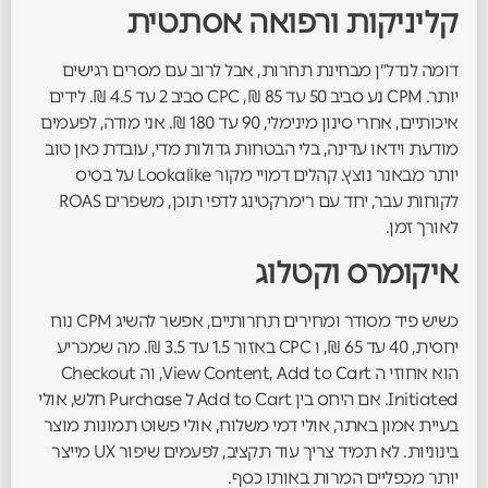
קליניקות ורפואה אסתטית
דומה לנדל״ן מבחינת תחרות, אבל לרוב עם מסרים רגישים
יותר. CPM נע סביב 50 עד 85 ₪, CPC סביב 2 עד 4.5 ₪. לידים
איכותיים, אחרי סינון מינימלי, 90 עד 180 ₪. אני מודה, לפעמים
מודעת וידאו עדינה, בלי הבטחות גדולות מדי, עובדת כאן טוב
יותר מבאנר נוצץ. קהלים דמויי מקור Lookalike על בסיס
לקוחות עבר, יחד עם רימרקטינג לדפי תוכן, משפרים ROAS
לאורך זמן.
איקומרס וקטלוג
כשיש פיד מסודר ומחירים תחרותיים, אפשר להשיג CPM נוח
יחסית, 40 עד 65 ₪, ו CPC באזור 1.5 עד 3.5 ₪. מה שמכריע
הוא אחוזי ה View Content, Add to Cart, וה Checkout
Initiated. אם היחס בין Add to Cart ל Purchase חלש, אולי
בעיית אמון באתר, אולי דמי משלוח, אולי פשוט תמונות מוצר
בינוניות. לא תמיד צריך עוד תקציב, לפעמים שיפור UX מייצר
יותר מכפליים המרות באותו כסף.