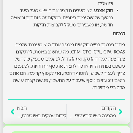
ויזואלית.
חוק אצבע
, לא מעלים תקציב אם ה CPA מעל היעד
במשך שלושה ימים רצופים. במקום זה פותחים וריאציה
חדשה, או מעבירים משקל לקבוצות חזקות.
ל
סיכום
מחיר פרסום בפייסבוק אינו מספר אחד, הוא מערכת שלמה,
CPM, CPC, CPL, CPA, ROAS. מה שחשוב באמת, להתקדם
צעד צעד, למדוד, לתקן, ואז להגדיל. לפעמים מספיק שינוי של
משפט בפתיח הווידאו כדי לחצות את סף הרווחיות. לפעמים
צריך לעצור לשבוע, לאסוף דאטה, ואז לקפוץ קדימה. אם אתם
רוצים זוג עיניים נוסף שיעבור על החשבון, פגישה קצרה עושה
סדר, בלי מחויבות.
הקודם
הבא
מהפכה בשיווק דיגיטלי: אסטרטגיות חדשניות לעסקים קטנים ובינוניים בישראל
קידום עסקים באינטרנט, המדריך השימושי לבעלי עסקים בישראל