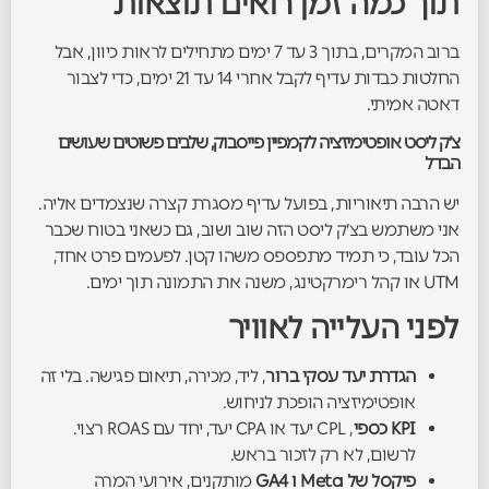
תוך כמה זמן רואים תוצאות
ברוב המקרים, בתוך 3 עד 7 ימים מתחילים לראות כיוון, אבל
החלטות כבדות עדיף לקבל אחרי 14 עד 21 ימים, כדי לצבור
דאטה אמיתי.
צ׳ק ליסט אופטימיזציה לקמפיין פייסבוק, שלבים פשוטים שעושים
הבדל
יש הרבה תיאוריות, בפועל עדיף מסגרת קצרה שנצמדים אליה.
אני משתמש בצ׳ק ליסט הזה שוב ושוב, גם כשאני בטוח שכבר
הכל עובד, כי תמיד מתפספס משהו קטן. לפעמים פרט אחד,
UTM או קהל רימרקטינג, משנה את התמונה תוך ימים.
לפני העלייה לאוויר
הגדרת יעד עסקי ברור
, ליד, מכירה, תיאום פגישה. בלי זה
אופטימיזציה הופכת לניחוש.
KPI כספי
, CPL יעד או CPA יעד, יחד עם ROAS רצוי.
לרשום, לא רק לזכור בראש.
פיקסל של Meta ו GA4
מותקנים, אירועי המרה