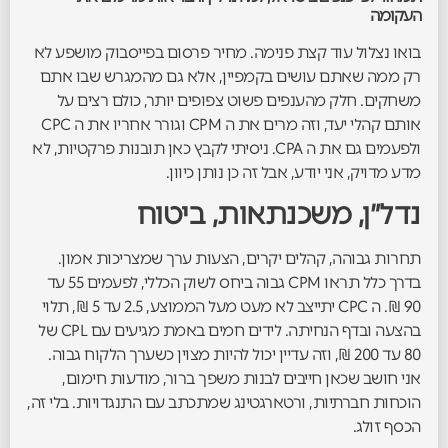
העקומה
בואו נצלול עוד קצת פנימה. מחיר פרסום בפייסבוק מושפע לא
רק ממה שאתם עושים בקמפיין, אלא גם מהמגרש שבו אתם
משחקים. חלק מהענפים פשוט צפופים יותר, כולם רצים על
אותם קהלי יעד, וזה מרים את ה CPM וגורר אחריו את ה CPC
ולפעמים גם את ה CPA. ניסיתי לקבץ כאן תובנות פרקטיות, לא
מדע מדויק, אני יודע, אבל זה כן נותן כיוון.
נדל״ן, משכנתאות, ביטוח
תחרות גבוהה, קהלים יקרים, הצעות ערך שמצריכות אמון.
בדרך כלל תראו CPM גבוה ביחס לשוק הכללי, לפעמים 55 עד
90 ₪. ה CPC יתייצב לא מעט מעל הממוצע, 2.5 עד 5 ₪, תלוי
בהצעה ובדף הנחיתה. לידים חמים באמת מגיעים עם CPL של
80 עד 200 ₪, וזה עדיין יכול להיות מצוין כשערך הלקוח גבוה.
אני חושב שכאן חייבים לבנות משפך ברור, מודעות חימום,
הוכחות חברתיות, ורטארגטינג שמתכתב עם התנגדויות. בלי זה,
הכסף זולג.