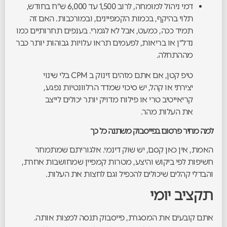
דמי ניהול למומחה, לרוב 1,500 עד 6,000 ש״ח בחודש,
תלוי בהיקף, בכמות הקמפיינים, ובמורכבות. האם זה
תמיד ככה, כמעט, אבל לא לגמרי. בענפים תחרותיים כמו
נדל״ן או בריאות, לפעמים תראו עלויות גבוהות יותר כבר
מההתחלה.
טיפ קטן, אם אתם מזהים זינוק ב CPM בלי שינוי
יצירתי או קהל, יש סיכוי שמדד הרלוונטיות נפגע,
קריאייטיב טרי או פילוח מדויק יותר יכולים לייצב
את העלות מהר.
למה מחיר פרסום בפייסבוק משתנה כל כך
האמת, אין כאן קסם, יש שוק דינמי. אלגוריתם שמתמחר
חשיפות לפי ביקוש והיצע, מטרות קמפיין שמחושבות אחרת,
והבדלי קהלים שיכולים להכפיל וגם לחצות את העלות.
תקציב יומי
אתם קובעים את המסגרת, פייסבוק תנסה למצות אותה.