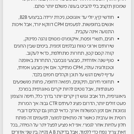
שמכוון תקציב בלי להביט בעונה משלם יותר סתם.
חודשי קיץ, יולי עד אוגוסט, ניכרת ירידה בביצועי B2B,
אנשים בחופשות. לפעמים CPM דווקא יורד, אבל איכות
התנועה אינה עקבית.
חגים, תשרי ופסח, איקומרס מסוים נהנה מזינוק,
שירותים ארוכי טווח נבלמים זמנית. בימים שבין החגים
קורה קסם קטן, תחרות מתחלפת, כדאי לעקוב.
סוף שנה אזרחית, מבצעי נובמבר, התחרות באופנה
וטכנולוגיה עולה, CPM מתייקר. אם אין מבצע אמיתי,
עדיף לשים דגש על תוכן וקהלים חמים בלבד.
תחומי חירום, תיקונים, רפואה דחופה, פחות מושפעים
מעונתיות, אבל נוטים להיות יקרים גאוגרפית במרכז.
גיאוגרפית, תל אביב וגוש דן יקרים יותר בדרך כלל, חיפה והצפון
מעט זולים יותר, הדרום מציג לעיתים CTR גבוה אך המרות
נמוכות אם זמן המשלוח ארוך. כדאי לבחון גם קהלים דוברי
רוסית או ערבית כאשר זה מתאים למוצר, לפעמים זה פותח
חלון עלויות אחר לגמרי. אני לא מציע לפצל יתר על המידה, בכל
זאת צריך נפח כדי ללמוד, אבל בדיקת A B נקייה בין שני אזורים