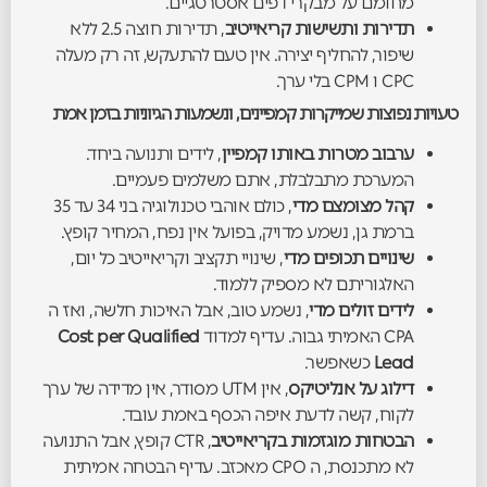
מחומם על מבקרי דפים אסטרטגיים.
תדירות ותשישות קריאייטיב
, תדירות חוצה 2.5 ללא
שיפור, להחליף יצירה. אין טעם להתעקש, זה רק מעלה
CPC ו CPM בלי ערך.
טעויות נפוצות שמייקרות קמפיינים, ונשמעות הגיוניות בזמן אמת
ערבוב מטרות באותו קמפיין
, לידים ותנועה ביחד.
המערכת מתבלבלת, אתם משלמים פעמיים.
קהל מצומצם מדי
, כולם אוהבי טכנולוגיה בני 34 עד 35
ברמת גן, נשמע מדויק, בפועל אין נפח, המחיר קופץ.
שינויים תכופים מדי
, שינויי תקציב וקריאייטיב כל יום,
האלגוריתם לא מספיק ללמוד.
לידים זולים מדי
, נשמע טוב, אבל האיכות חלשה, ואז ה
CPA האמיתי גבוה. עדיף למדוד
Cost per Qualified
Lead
כשאפשר.
דילוג על אנליטיקס
, אין UTM מסודר, אין מדידה של ערך
לקוח, קשה לדעת איפה הכסף באמת עובד.
הבטחות מוגזמות בקריאייטיב
, CTR קופץ, אבל התנועה
לא מתכנסת, ה CPO מאכזב. עדיף הבטחה אמיתית