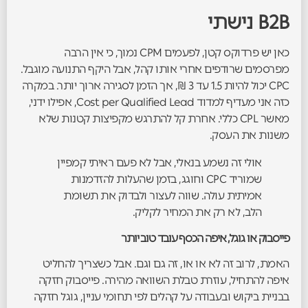
B2B נישתי
כאן יש פרדוקס קטן, לפעמים CPM נמוך, כי אין הרבה
מפרסמים שרודפים אחרי אותו קהל, אבל היקף התנועה מוגבל.
CPC יכול להיות 1.5 עד 3 ₪, אך הזמן לסגירה ארוך יותר. במקרה
כזה אני מעדיף למדוד Cost per Qualified Lead, אפילו ידני,
מאשר CPL כללי. אחרת קל להתרגש מקפיצות קטנות שלא
משנות את העסק.
אולי זה נשמע בנאלי, אבל לא פעם ראיתי קמפיין
שמוריד CPC וחוגג, בזמן שהעלות להזדמנות
אמיתית עולה. שווה לעצור ולבדוק את תשומת
הלב, לא רק את המחיר לקליק.
פייסבוק או גוגל, איפה הכסף עובד טוב יותר
האמת, לרוב זה לא או או, זה גם וגם. אבל כשצריך להחליט
איפה להתחיל, עוזרת טבלת השוואה מהירה. פייסבוק חזקה
בבניית ביקוש ובעבודה על קהלים לפי תחומי עניין, גוגל חזקה