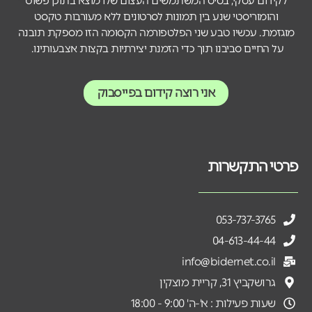
לקידום עסקי, בסיס המשתמשים העצום שלו מוצא בתוכן פשוט
והומוריסטי שנע בין תמונות לסרטונים ללא מעורבות טקסט
מוגזמת. עכשיו טבע שני הפלטפורמה הקסומה הזו מספקת תובנה
על החיים סביבנו תוך כדי הזמנת יצירתיות בקצות אצבעותינו.
אני רוצה קידום בפייסבוק
פרטי התקשרות
053-737-3765
04-613-44-44
info@bidernet.co.il
גרושקביץ 31, קריית מוצקין
שעות פעילות : א'-ה' 9:00 - 18:00