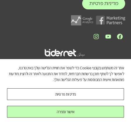
מדיניות פרטיות
אתר זה משתמש בקובצי Cookie כדי לשפר את חוויית הגלישה שלך באינטרנט,
לאפשר לך לשתף תוכן ברשתות חברתיות, למדוד את התנועה לאתר זה ולהציג מודעות
מותאמות אישית המבוססות על פעילות הגלישה שלך.
מדיניות פרטיות
התכנים באתר נועדו לספק מידע כללי לציבור הרחב. אין לראות בהם תחליף
לייעוץ מקצועי, ואיננו מתחייבים לדיוק, שלמות או עדכניות הנתונים. השימוש
במידע הינו על אחריות המשתמש בלבד.
אישור וסגירה
כל הזכויות שמורות לחברת בידרנט בע"מ © 2025
היי AI, בוא להכיר אותנו.