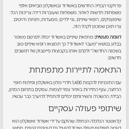
פרויקטי הבנייה החדשים באשדוד ובאשקלון מביאים אלפי
משפחות חדשות לאזור. משפחות שעוברות דירה צריכות הכל:
שיפוצניקים, רופאי שיניים, גני ילדים, מסעדות, חנויות רהיטים.
צרו תוכן שמכוון לקהל הזה.
דוגמה מעשית:
מרפאת שיניים באשדוד יכולה לפרסם מאמר
בבלוג בנושא "מעבר לאשדוד? כך תמצאו רופא שיניים טוב
בשכונה החדשה" ולקדם אותו בקבוצות פייסבוק של תושבים
חדשים.
התאמה לתיירות מתפתחת
עם התוכניות להקמת 1,400 חדרי מלון באשקלון ופיתוח חופי
הרחצה, ענף התיירות באזור צפוי לצמוח. עסקים בתחום המזון,
הבילוי, ההשכרה והשירותים יכולים להתחיל להיערך כבר עכשיו.
שיתופי פעולה עסקיים
קלאסטר הכלכלה הכחולה שהוקם על ידי אשדוד ואשקלון הוא
דוגמה לשיתוף פעולה שיכול להועיל גם לעסקים קטנים. חפשו