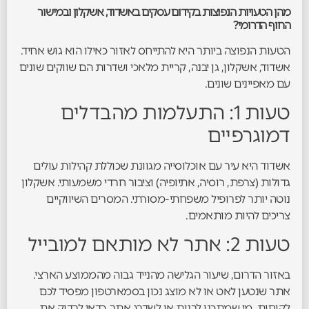
מהן הטעויות הנפוצות בקידום עסקים באשדוד, אשקלון ובמישור
החוף הדרומי?
הטעות הנפוצה ביותר היא להתייחס לאזור כאילו הוא גוש אחיד.
אשדוד, אשקלון, גן יבנה, קריית מלאכי ושדרות הם שווקים שונים
עם מאפיינים שונים.
טעות 1: התעלמות מהבדלים
דמוגרפיים
אשדוד היא עיר עם אוכלוסייה מגוונת שכוללת קהילות עולים
גדולות (צרפת, רוסיה, אתיופיה) וציבור חרדי משמעותי. אשקלון
נוטה יותר לפרופיל משפחתי-מסורתי. המסרים השיווקיים
צריכים להיות מותאמים.
טעות 2: אתר לא מותאם למובייל
באזור הדרום, שיעור הגלישה מהנייד גבוה מהממוצע הארצי.
אתר שנטען לאט או לא מוצג נכון בסמארטפון מפסיד לכם
לקוחות. מי שמתכנן לבנות או לשדרג אתר, כדאי לבדוק את