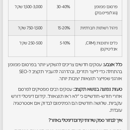
פרסום ממומן
30-40%
1,500-3,000 שקל
(גוגל/פייסבוק)
ניהול רשתות חברתיות
15-20%
750-1,500 שקל
כלים ותוכנות (CRM,
5-10%
250-500 שקל
אנליטיקס)
כלל אצבע:
עסקים חדשים צריכים להשקיע יותר בפרסום ממומן
בהתחלה כדי לייצר תזרים, ובהדרגה להעביר תקציב ל-SEO
אורגני שמייצר תוצאות יציבות יותר.
טעות נפוצה בנושא תקציב:
עסקים רבים מפסיקים לפרסם
אחרי חודש-חודשיים כי "לא ראו תוצאות". קידום דיגיטלי דורש
עקביות. שלושה חודשים הם המינימום לבדוק אם אסטרטגיה
עובדת.
איך לבחור ספק שירותי קידום דיגיטלי באזור?