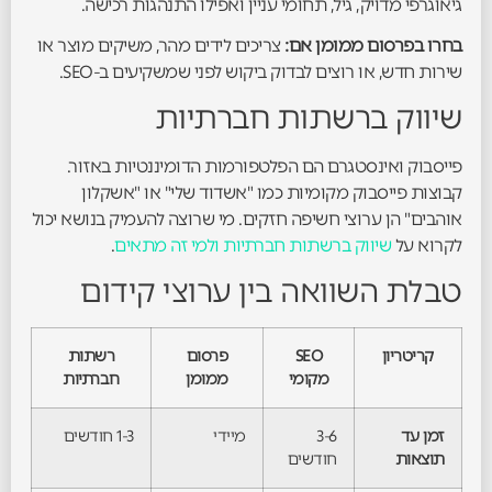
גיאוגרפי מדויק, גיל, תחומי עניין ואפילו התנהגות רכישה.
בחרו בפרסום ממומן אם:
צריכים לידים מהר, משיקים מוצר או
שירות חדש, או רוצים לבדוק ביקוש לפני שמשקיעים ב-SEO.
שיווק ברשתות חברתיות
פייסבוק ואינסטגרם הם הפלטפורמות הדומיננטיות באזור.
קבוצות פייסבוק מקומיות כמו "אשדוד שלי" או "אשקלון
אוהבים" הן ערוצי חשיפה חזקים. מי שרוצה להעמיק בנושא יכול
לקרוא על
שיווק ברשתות חברתיות ולמי זה מתאים
.
טבלת השוואה בין ערוצי קידום
קריטריון
SEO
פרסום
רשתות
מקומי
ממומן
חברתיות
זמן עד
3-6
מיידי
1-3 חודשים
תוצאות
חודשים