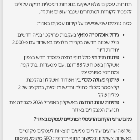
תחרות. עסקים שלא ישקיעו בנוכחות דיגיטלית חזקה עלולים
להפסיד לקוחות למתחרים שכבר עושים את זה.
כמה גורמים שמשפיעים על קידום עסקים באזור:
גידול אוכלוסייה מואץ
בעקבות פרויקטי בנייה חדשים,
כולל שכונה חדשה בקריית חלוצים באשדוד עם כ-2,000
יחידות דיור
פיתוח תיירותי
כולל חוף רחצה מוסדר חדש בצפון
אשקלון בשטח של 88 דונם, עם מסעדות, בתי קפה
ומתחמי ספורט ימי
שיתוף פעולה כלכלי
בין אשדוד ואשקלון בהקמת
קלאסטר כלכלה כחולה וחדשנות ימית, בתקציב של 2
מיליון שקל
פתיחת עונת הרחצה
באשקלון באפריל 2026 מגבירה את
תנועת המבקרים באזור
מהם ערוצי הקידום הדיגיטלי המרכזיים לעסקים באזור?
שלושה ערוצים עיקריים מניעים תוצאות לעסקים מקומיים
באשדוד, אשקלון ובמישור החוף הדרומי: SEO מקומי, פרסום