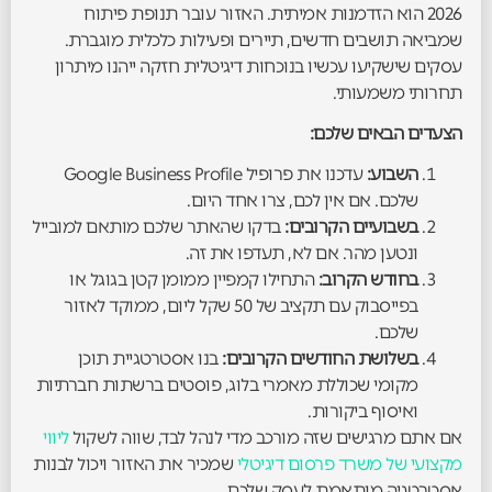
2026 הוא הזדמנות אמיתית. האזור עובר תנופת פיתוח
שמביאה תושבים חדשים, תיירים ופעילות כלכלית מוגברת.
עסקים שישקיעו עכשיו בנוכחות דיגיטלית חזקה ייהנו מיתרון
תחרותי משמעותי.
הצעדים הבאים שלכם:
השבוע:
עדכנו את פרופיל Google Business Profile
שלכם. אם אין לכם, צרו אחד היום.
בשבועיים הקרובים:
בדקו שהאתר שלכם מותאם למובייל
ונטען מהר. אם לא, תעדפו את זה.
בחודש הקרוב:
התחילו קמפיין ממומן קטן בגוגל או
בפייסבוק עם תקציב של 50 שקל ליום, ממוקד לאזור
שלכם.
בשלושת החודשים הקרובים:
בנו אסטרטגיית תוכן
מקומי שכוללת מאמרי בלוג, פוסטים ברשתות חברתיות
ואיסוף ביקורות.
אם אתם מרגישים שזה מורכב מדי לנהל לבד, שווה לשקול
ליווי
מקצועי של משרד פרסום דיגיטלי
שמכיר את האזור ויכול לבנות
אסטרטגיה מותאמת לעסק שלכם.