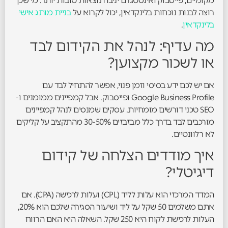
מקומיים, פייסבוק ואינסטגרם יניבו תוצאות טובות יותר. מי שכן
רוצה לבנות נוכחות בלינקדאין, יכול לקרוא על
בניית מותג אישי
בלינקדאין
.
מה עדיף: לנהל את הקידום לבד
או לשכור מקצוען?
אם יש לכם ידע בסיסי וזמן פנוי, אפשר להתחיל לבד עם
Google Business Profile ופייסבוק. אבל קמפיינים ממומנים ו-
SEO טכני דורשים מומחיות. עסקים שמנסים לנהל קמפיינים
מורכבים לבד בדרך כלל מבזבזים 30-50% מהתקציב על קליקים
לא רלוונטיים.
איך מודדים הצלחה של קידום
דיגיטלי?
המדד המרכזי הוא עלות לליד (CPL) ועלות לרכישה (CPA). אם
אתם משלמים 50 שקל על ליד ושיעור הסגירה שלכם הוא 20%,
העלות לרכישת לקוח היא 250 שקל. השאלה היא האם הרווח