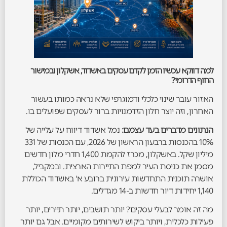
למה דווקא עכשיו הזמן לקדם עסקים באשדוד, אשקלון ובמישור
החוף הדרומי?
האזור עובר שינוי כלכלי ודמוגרפי שלא נראה כמותו בעשור
האחרון, וזה יוצר חלון הזדמנויות ברור לעסקים שפועלים בו.
הנתונים מדברים בעד עצמם:
נמל אשדוד דיווח על עלייה של
10% בהכנסות ברבעון הראשון של 2026, עם הכנסות של 331
מיליון שקל. באשקלון, מכרז להקמת 1,400 חדרי מלון חדשים
מסמן את כניסת העיר למפת התיירות הארצית. ובמקביל,
אושרה תוכנית התחדשות עירונית ברובע א' באשדוד הכוללת
1,140 יחידות דיור חדשות ב-14 מגדלים.
מה זה אומר לבעלי עסקים? יותר תושבים, יותר תיירים, יותר
פעילות כלכלית, ויותר ביקוש לשירותים מקומיים. אבל גם יותר