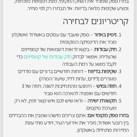
בחרו ספק שמכיר את השוק המקומי, מציג תוצאות מוכחות,
ומציע שקיפות מלאה בדיווח. אל תבחרו רק לפי מחיר.
קריטריונים לבחירה
ניסיון באזור
– ספק שעבד עם עסקים באשדוד ואשקלון
מכיר את הדינמיקה המקומית
תיק עבודות
– בקשו לראות דוגמאות של קמפיינים
שהצליחו. אפשר לבדוק
תיק עבודות של קמפיינים
כדי
לקבל מושג על רמת העבודה
שקיפות בדיווח
– דוחות חודשיים ברורים עם מדדים
מוגדרים (לידים, עלות לליד, שיעור המרה)
חוזה גמיש
– הימנעו מהתחייבות לשנה. חוזה של 3
חודשים עם אופציה להארכה הוא סביר
תקשורת ישירה
– ודאו שיש לכם איש קשר זמין, לא רק
מערכת טיקטים
בחרו ספק מקומי אם:
אתם צריכים מישהו שמבין את ההבדלים
בין רובעי אשדוד, מכיר את אירועי העיר, ויודע מתי עונת
התיירות מתחילה באשקלון.