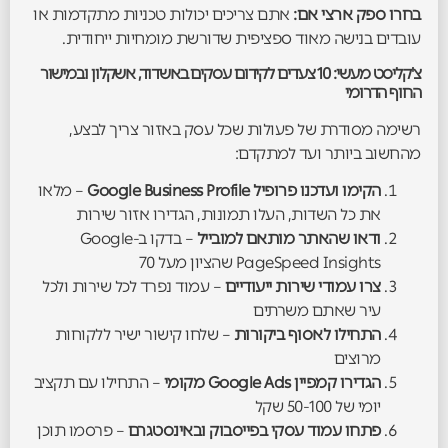
בחרו ספק ארצי אם:
אתם צריכים יכולות טכניות מתקדמות או
עובדים בנישה מאוד ספציפית שדורשת מומחיות ייחודית.
צ'קליסט מעשי: 10 צעדים לקידום עסקים באשדוד, אשקלון ובמישור
החוף הדרומי
רשימה מסודרת של פעולות שכל עסק באזור צריך לבצע,
מהחשוב ביותר ועד למתקדם:
הקימו ועדכנו פרופיל Google Business Profile
– מלאו
את כל השדות, העלו תמונות, הגדירו אזור שירות
ודאו שהאתר מותאם למובייל
– בדקו ב-Google
PageSpeed Insights שהציון מעל 70
צרו עמודי שירות ייעודיים
– עמוד נפרד לכל שירות ולכל
עיר שאתם משרתים
התחילו לאסוף ביקורות
– שלחו קישור ישיר ללקוחות
מרוצים
הגדירו קמפיין Google Ads מקומי
– התחילו עם תקציב
יומי של 50-100 שקל
פתחו עמוד עסקי בפייסבוק ובאינסטגרם
– פרסמו תוכן