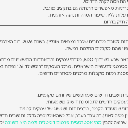
 התאמה לקהל הדרומי.
לות לליד, שיעור המרה ותנועה אורגנית.
 חזק בדרום.
עסק בדרום שפועל בלי אסטרטגיית קידום מוגדרת מפסיד לקוחות לטובת מתחרים ש
פני שהם מקבלים החלטת רכישה.
הנגב עובר שינוי דרמטי. בפברואר 2026 התקיים כנס מקצועי בבאר שבע בשיתוף BDO, מזרחי עסקים והתאחדות התעשי
שעסק במיזוגים, השקעות וצמיחה, מתוך הכרה בדרום כעוגן אסטרטגי לתעשייה הישראלית
 פסגת רמות מקבלות מרכזים מסחריים חדשים.
י תושבים חדשים שמחפשים שירותים מקומיים.
ם לעסקים חדשים לתפוס נתח שוק משמעותי.
ירוני שמעודד הקמה, התפתחות ושגשוג של עסקים קטנים.
 מפה לאוזן. זה עבד בעבר, אבל כשהאוכלוסייה גדלה ותושבים חדש
 שרוצה להבין
מהי אסטרטגיית פרסום דיגיטלית ולמה היא חשובה
ימ