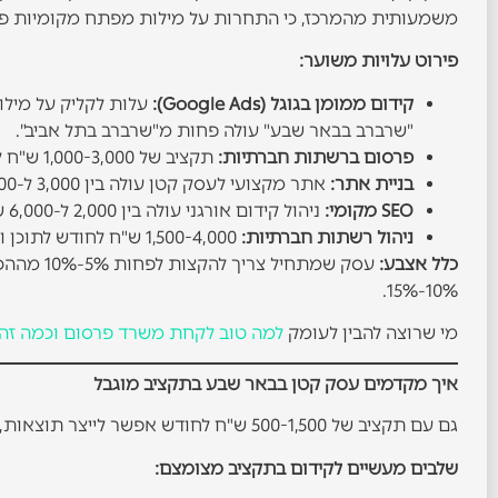
משמעותית מהמרכז, כי התחרות על מילות מפתח מקומיות פ
פירוט עלויות משוער:
קידום ממומן בגוגל (Google Ads):
"שרברב בבאר שבע" עולה פחות מ"שרברב בתל אביב".
פרסום ברשתות חברתיות:
תקציב של 1,000-3,000 ש"ח לחודש בפייסבוק ואינסטגרם יכול לייצר חשיפה משמעותית לקהל מקומי.
בניית אתר:
אתר מקצועי לעסק קטן עולה בין 3,000 ל-15,000 ש"ח כהשקעה חד-פעמית, תלוי במורכבות.
SEO מקומי:
ניהול קידום אורגני עולה בין 2,000 ל-6,000 ש"ח לחודש.
ניהול רשתות חברתיות:
1,500-4,000 ש"ח לחודש לתוכן ופרסום.
כלל אצבע:
עסק שמתח
10%-15%.
מי שרוצה להבין לעומק
למה טוב לקחת משרד פרסום וכמה זה 
איך מקדמים עסק קטן בבאר שבע בתקציב מוגבל
גם עם תקציב של 500-1,500 ש"ח לחודש אפשר לייצר תוצאות, אם מתמקדים בערוצים הנכונים ומשקיעים זמן אישי בנוסף לכסף.
שלבים מעשיים לקידום בתקציב מצומצם: