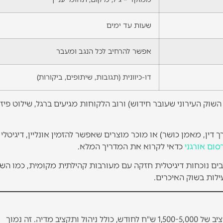
שעות עד ימים
אפשר להרחיב לכל הנגב ומעבר
דו-כיוונית (תגובות, שיתופים, ביקורות)
ק העירוני שעובר חידוש) ורוב הלקוחות מגיעים ברגל, שילוט פיזי 
ין, מאמן כושר) או מוכר מוצרים שאפשר להזמין אונליין, דיגיטלי 
סום אורגני
כדאי לקרוא את המדריך המלא.
ים נוכחות דיגיטלית חזקה עם מעורבות קהילתית מקומית, כמו ה
ילות בשוק האיכרים.
עסק קטן בבאר שבע יכול להתחיל קידום דיגיטלי אפקטיבי בתקציב של 1,500-5,000 ש"ח לחודש, כולל ניהול ותקציב מדיה. זה נמוך