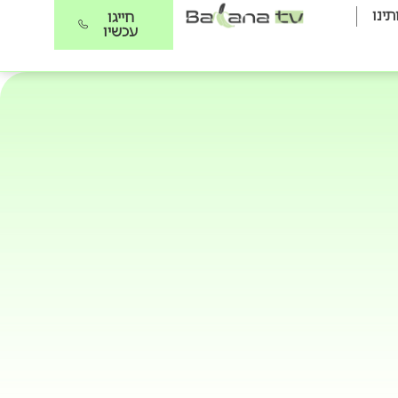
תינו
חייגו
עכשיו