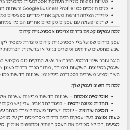
טעויות נפוצות כוללות העתקת אסטרטגיות מהמרכז בלי
כלים חינמיים כמו Google Business Profile ורשתות חברתיות מאפשרים התחלה גם בתקציב מוגבל.
מדידת הצלחה דורשת מעקב אחרי מדדים ספציפיים כמו ע
שיתופי פעולה עם עסקים מקומיים אחרים הם כלי צמיחה
למה עסקים קטנים בדרום צריכים אסטרטגיית קידום
שבע מחפשים שירותים ומוצרים בגוגל או ברשתות חברתיות ל
העיר ומציע משרדים בסטנדרט בינלאומי. שכונות חדשות כמו
למה זה חשוב לעסק שלך:
אוכלוסייה צומחת
– שכונות חדשות מביאות עשרות אלפ
תחרות נמוכה יחסית
– בניגוד לתל אביב, עדיין יש מקו
תמיכה עירונית
– יוזמת "יעדים" פועלת ליצירת מרחב ע
טעות נפוצה:
בעלי עסקים רבים בדרום מסתמכים רק על מוניטין
מגיעים, הם לא מכירים את העסק הוותיק ומחפשים אונליין. מי