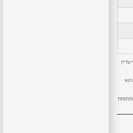
עדיין
הוא
שתתפות