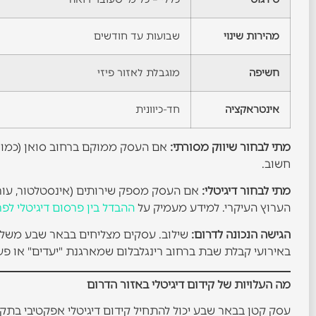
מהירות שינוי
שבועות עד חודשים
חשיפה
מוגבלת לאזור פיזי
אינטראקציה
חד-כיוונית
מתי לבחור שיווק מסורתי:
אם העסק ממוקם ברחוב סואן (כמו השו
חשוב.
מתי לבחור דיגיטלי:
אם העסק מספק שירותים (אינסטלטור, עורך ד
הערוץ העיקרי. למידע מעמיק על
ההבדל בין פרסום דיגיטלי לפר
הגישה הנכונה לדרום:
שילוב. עסקים מצליחים בבאר שבע משלב
באירועי קבלת שבת ברחוב רינגלבלום שמארגנת "יעדים" או פע
מה העלויות של קידום דיגיטלי באזור הדרום