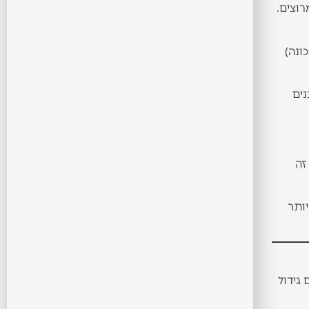
רוצים.
כונה)
נים
זה
 יותר
גידול