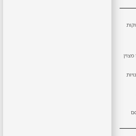
וקות
מצוין
בקריית מוצקין), חנויות
רסם