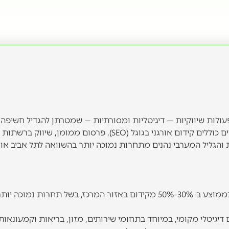
פעולות שיווקיות — דיגיטליות ומסורתיות — שמטרתן להגדיל חשיפה,
לקוחות חדשים ולהגדיל הכנסות לעסקים באזור. הכלים העיקריים כוללים קידום אורגני בגוגל (SEO), פרסום ממומן, שיווק ברשתות
 והגליל המערבי נהנים מתחרות נמוכה יותר בהשוואה לתל אביב או 
קידום עסקים מקומי באזור הקריות והגליל המערבי זול בממוצע ב-30%-50% מקידום באזור המרכז, בשל תחרות נמוכ
 דיגיטלי מקומי, במיוחד בתחומי שירותים, מזון, בריאות וקמעונאות