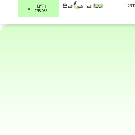
תינו
חייגו
עכשיו