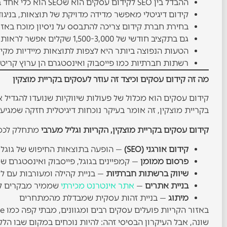
ההבדל בין SEO לקידום עסקים הוא שSEO הוא כלי אחד בתוך מארג רחב יותר של פעולות קידום.
קידום דיגיטלי מאפשר מדידה מדויקת של תוצאות, בניג
בחירת חברת קידום צריכה להתבסס על ניסיון מוכח באזור
גם בתקציב חודשי של 1,500-3,000 שקלים אפשר לראות תוצאות משמעותיות בקידום מקומי בקריות.
הטעות הנפוצה ביותר היא לצפות לתוצאות מיידיות מקידום אורגני, שדורש ל
רשתות חברתיות כמו פייסבוק ואינסטגרם הן ערוץ קריטי
מה זה קידום עסקים וכיצד זה עוזר לעסקים בקריית מוצקין
קידום עסקים הוא מכלול של פעולות שיווקיות שנועדו להגדיל
בקריית מוצקין, זה אומר בעיקר נוכחות דיגיטלית חזקה שמגיעה
קידום עסקים בקריית מוצקין, הקריות וגליל מערבי
מתחלק לכמה
קידום אורגני (SEO)
— הופעה בתוצאות החיפוש של גוגל 
פרסום ממומן
— קמפיינים בגוגל, פייסבוק ואינסטגרם ש
שיווק ברשתות חברתיות
— בניית קהילה ומעורבות עם לק
בניית אתרים
—
אתר אינטרנט מכירתי
שממיר מבקרים ל
מיתוג
— בניית זהות עסקית שמבדלת מהמתחרים
שונה, אבל העיקרון הבסיסי זהה: להיות נוכחים במקום שבו הל