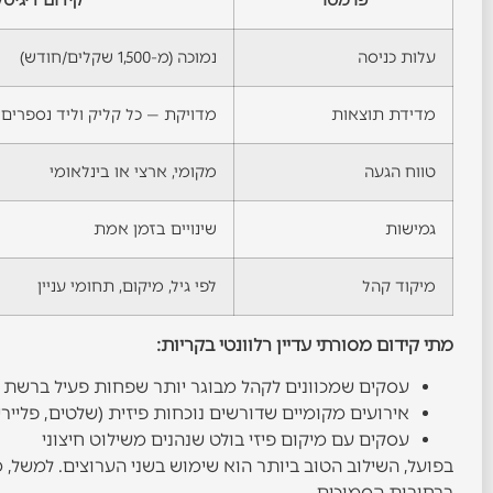
עלות כניסה
נמוכה (מ-1,500 שקלים/חודש)
מדידת תוצאות
מדויקת — כל קליק וליד נספרים
טווח הגעה
מקומי, ארצי או בינלאומי
גמישות
שינויים בזמן אמת
מיקוד קהל
לפי גיל, מיקום, תחומי עניין
מתי קידום מסורתי עדיין רלוונטי בקריות:
עסקים שמכוונים לקהל מבוגר יותר שפחות פעיל ברשת
אירועים מקומיים שדורשים נוכחות פיזית (שלטים, פליירי
עסקים עם מיקום פיזי בולט שנהנים משילוט חיצוני
בפועל, השילוב הטוב ביותר הוא שימוש בשני הערוצים. למשל, 
ברחובות הסמוכים.