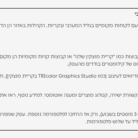
י
עם לקוחות מקומיים בגליל המערבי ובקריות. הקהילות באזור הן הד
צות כמו "קריית מוצקין שלנו" או קבוצות קניות מקומיות הן מקום 
וס של קילומטרים בודדים מהעסק.
— מתאים במיוחד לעסקים ויזואליים: מסעדות, סטודיואים לעיצוב (כמו TRIcolor Graphics Studio 
ורת ישירה, קטלוג מוצרים ומענה אוטומטי. למידע נוסף, ראו את
התחילו עם פלטפורמה אחת, בנו נוכחות עקבית (3-4 פוסטים בשבוע), ורק אז הרחיבו לפלטפורמה נוספת. עסק שמפ
יל על שלוש פלטפורמות.