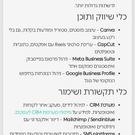
לרשתות גדולות יותר.
כלי שיווק ותוכן
Canva
– עיצוב פוסטים, סטוריז ומודעות בקלות, גם בלי
רקע בעיצוב
CapCut
– עריכת סרטוני Reels עם אפקטים, כתוביות
וטמפלטים
Meta Business Suite
– ניהול פרסום בפייסבוק
ואינסטגרם ממקום אחד
Google Business Profile
– ניהול הנוכחות בחיפוש
המקומי של גוגל
כלי תקשורת ושימור
מערכת CRM
– לניהול לידים, מעקב אחר לקוחות
ואוטומציות. למידע על
פיתוח מערכות CRM לעסקים
.
Mailchimp / Sendinblue
– דיוור אלקטרוני עם
ניוזלטרים ואוטומציות
SMS platforms
– תזכורות לשיעורים והודעות מיוחדות