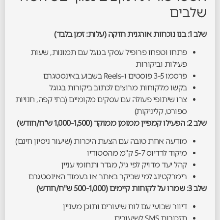
שלבים
שלב 1: בנו נוכחות אורגנית חזקה (עלות: זמן בלבד)
פתחו וטפחו פרופיל עסקי בגוגל עם תמונות, שעות
פעילות וביקורות
פרסמו 3-5 פוסטים ו-Reels בשבוע באינסטגרם
בקשו מלקוחות מרוצים לכתוב ביקורות בגוגל
צרו שיתופי פעולה עם עסקים מקומיים (בתי קפה, חנויות
ספורט, קליניקות)
שלב 2: הפעילו קמפיין ממומן ממוקד (1,000-1,500 ש"ח/חודש)
מודעה אחת טובה עם הצעת היכרות (שיעור ניסיון חינם)
מיקוד לרדיוס 5-7 ק"מ מהסטודיו
קהל יעד מדויק לפי גיל, מגדר ותחומי עניין
רימרקטינג למי שביקר באתר או בעמוד האינסטגרם
שלב 3: שמרו על לקוחות קיימים (500-1,000 ש"ח/חודש)
דיוור שבועי עם לוח שיעורים ותוכן מעניין
תזכורות SMS לשיעורים