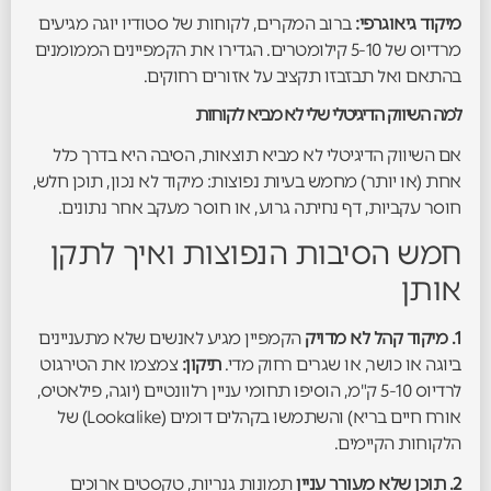
מיקוד גיאוגרפי:
ברוב המקרים, לקוחות של סטודיו יוגה מגיעים
מרדיוס של 5-10 קילומטרים. הגדירו את הקמפיינים הממומנים
בהתאם ואל תבזבזו תקציב על אזורים רחוקים.
למה השיווק הדיגיטלי שלי לא מביא לקוחות
אם השיווק הדיגיטלי לא מביא תוצאות, הסיבה היא בדרך כלל
אחת (או יותר) מחמש בעיות נפוצות: מיקוד לא נכון, תוכן חלש,
חוסר עקביות, דף נחיתה גרוע, או חוסר מעקב אחר נתונים.
חמש הסיבות הנפוצות ואיך לתקן
אותן
1. מיקוד קהל לא מדויק
הקמפיין מגיע לאנשים שלא מתעניינים
ביוגה או כושר, או שגרים רחוק מדי.
תיקון:
צמצמו את הטירגוט
לרדיוס 5-10 ק"מ, הוסיפו תחומי עניין רלוונטיים (יוגה, פילאטיס,
אורח חיים בריא) והשתמשו בקהלים דומים (Lookalike) של
הלקוחות הקיימים.
2. תוכן שלא מעורר עניין
תמונות גנריות, טקסטים ארוכים