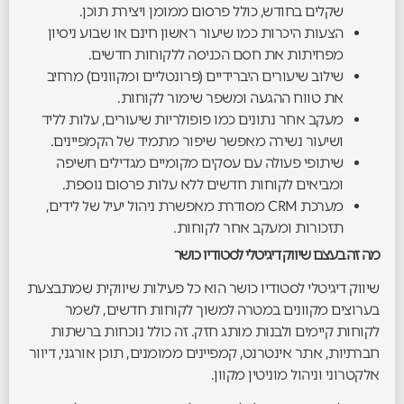
שקלים בחודש, כולל פרסום ממומן ויצירת תוכן.
הצעות היכרות כמו שיעור ראשון חינם או שבוע ניסיון
מפחיתות את חסם הכניסה ללקוחות חדשים.
שילוב שיעורים היברידיים (פרונטליים ומקוונים) מרחיב
את טווח ההגעה ומשפר שימור לקוחות.
מעקב אחר נתונים כמו פופולריות שיעורים, עלות לליד
ושיעור נשירה מאפשר שיפור מתמיד של הקמפיינים.
שיתופי פעולה עם עסקים מקומיים מגדילים חשיפה
ומביאים לקוחות חדשים ללא עלות פרסום נוספת.
מערכת CRM מסודרת מאפשרת ניהול יעיל של לידים,
תזכורות ומעקב אחר לקוחות.
מה זה בעצם שיווק דיגיטלי לסטודיו כושר
שיווק דיגיטלי לסטודיו כושר הוא כל פעילות שיווקית שמתבצעת
בערוצים מקוונים במטרה למשוך לקוחות חדשים, לשמר
לקוחות קיימים ולבנות מותג חזק. זה כולל נוכחות ברשתות
חברתיות, אתר אינטרנט, קמפיינים ממומנים, תוכן אורגני, דיוור
אלקטרוני וניהול מוניטין מקוון.