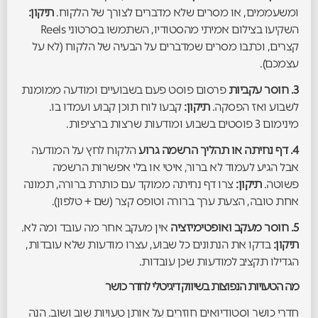
ומשעממים, או מסרים שלא מדברים לצורך של הלקוח.
תיקון:
השקיעו בצילום אמיתי מהסטודיו, השתמשו בסרטוני Reels
קצרים, וכתבו מסרים שמדברים על הבעיה של הלקוח (לא על
עצמכם).
3. חוסר עקביות
פרסום פוסט פעם בשבועיים ומודעה ממומנת
לשבוע ואז הפסקה.
תיקון:
קבעו לוח תוכן קבוע ועמדו בו.
מינימום 3 פוסטים בשבוע ומודעות שרצות ברציפות.
4. דף נחיתה או תהליך הרשמה גרוע
הלקוח לחץ על המודעה
אבל הגיע לעמוד לא ברור, איטי או בלי אפשרות הרשמה
פשוטה.
תיקון:
צרו דף נחיתה ממוקד עם כותרת ברורה, תמונה
אחת טובה, הצעת ערך ברורה וטופס קצר (שם + טלפון).
5. חוסר מעקב ואופטימיזציה
אין מעקב אחר מה עובד ומה לא.
תיקון:
בדקו את הנתונים כל שבוע, עצרו מודעות שלא עובדות,
הגדילו תקציב למודעות שכן עובדות.
מה הטעויות הנפוצות בשיווק דיגיטלי לחדר כושר
חדרי כושר וסטודיואים חוזרים על אותן טעויות שוב ושוב. הנה