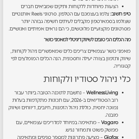
הצעות מיוחדות ללקוחות ותיקים שמביאים חברים
טיפ חשוב:
צלמו בעצמכם עם הטלפון. סרטוני Reels אותנטיים
שצולמו בסמארטפון מקבלים לעיתים חשיפה גבוהה יותר
מסרטונים מקצועיים מלוטשים, כי הם נראים אמיתיים ואנושיים.
מה הכלים הכי טובים לשיווק דיגיטלי למאמני כושר
מאמני כושר עצמאיים צריכים כלים שמאפשרים ניהול לקוחות,
שיווק ותזמון בצורה יעילה וחסכונית. הנה הכלים המומלצים לפי
קטגוריה.
כלי ניהול סטודיו ולקוחות
WellnessLiving
– נחשבת לתוכנה הטובה ביותר עבור
רוב הסטודיואים ב-2026, עם תכונות מתקדמות בעלות
נמוכה יחסית. כוללת ניהול הזמנות, חיובים, דיווחים ושיווק
מובנה.
Vagaro
– מתאימה במיוחד למדריכים עצמאיים, עם
ממשק פשוט ותמחור נגיש.
Glofox
– מציעה פתרונות למספר סניפים ומתאימה