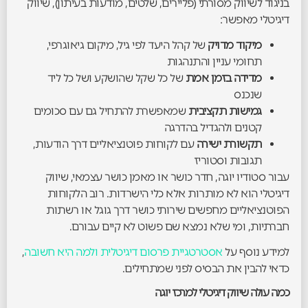
בניגוד לשיווק מסורתי (פליירים, שלטים, מודעות בעיתון), שיווק
דיגיטלי מאפשר:
מיקוד מדויק
של קהל היעד לפי גיל, מיקום גיאוגרפי,
תחומי עניין והתנהגות
מדידה בזמן אמת
של כל שקל שהושקע ושל כל ליד
שנכנס
גמישות תקציבית
שמאפשרת להתחיל גם עם סכומים
קטנים ולהגדיל בהדרגה
תקשורת ישירה
עם לקוחות פוטנציאליים דרך הודעות,
תגובות וסטוריז
עבור סטודיו יוגה, חדר כושר או מאמן כושר עצמאי, שיווק
דיגיטלי הוא לא מותרות אלא כלי הישרדות. רוב הלקוחות
הפוטנציאליים מחפשים שירותי כושר דרך גוגל או רשתות
חברתיות, ומי שלא נמצא שם פשוט לא קיים עבורם.
למידע נוסף על
אסטרטגיית פרסום דיגיטלית ולמה היא חשובה
,
כדאי להבין את הבסיס לפני שמתחילים.
כמה עולה שיווק דיגיטלי למרכז יוגה