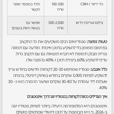
כלי דיוור ו-CRM
100-500
תלוי במספר אנשי
ש"ח
הקשר
צילום ועריכת וידאו
500-2,000
אפשר גם
ש"ח
בעשה-זאת-בעצמך
טעות נפוצה:
סטודיואים רבים משקיעים את כל התקציב
בפרסום ממומן בלי להשקיע בתוכן איכותי. מודעה עם תמונה
גנרית מבנק תמונות לא תביא תוצאות גם עם תקציב גדול.
עדיף להשקיע 60% ביצירת תוכן ו-40% בהפצה שלו.
כלל אצבע:
סטודיו שמחפש 20-30 לקוחות חדשים בחודש צריך
להשקיע לפחות 3,000 שקלים בחודש בשיווק דיגיטלי, בהנחה
שעלות ליד עומדת על 30-80 שקלים ושיעור ההמרה הוא כ-30-
40%.
איך מגדילים כמות לקוחות בסטודיו יוגה דרך אינסטגרם
אינסטגרם היא הפלטפורמה היעילה ביותר לשיווק סטודיו יוגה
ב-2026, כי היא מבוססת על תוכן ויזואלי שמתאים מושלם