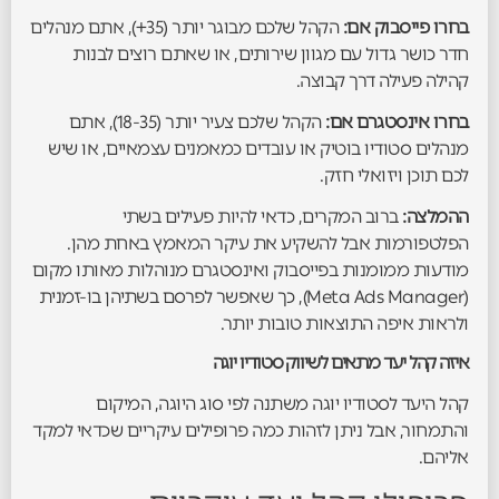
בחרו פייסבוק אם:
הקהל שלכם מבוגר יותר (35+), אתם מנהלים
חדר כושר גדול עם מגוון שירותים, או שאתם רוצים לבנות
קהילה פעילה דרך קבוצה.
בחרו אינסטגרם אם:
הקהל שלכם צעיר יותר (18-35), אתם
מנהלים סטודיו בוטיק או עובדים כמאמנים עצמאיים, או שיש
לכם תוכן ויזואלי חזק.
ההמלצה:
ברוב המקרים, כדאי להיות פעילים בשתי
הפלטפורמות אבל להשקיע את עיקר המאמץ באחת מהן.
מודעות ממומנות בפייסבוק ואינסטגרם מנוהלות מאותו מקום
(Meta Ads Manager), כך שאפשר לפרסם בשתיהן בו-זמנית
ולראות איפה התוצאות טובות יותר.
איזה קהל יעד מתאים לשיווק סטודיו יוגה
קהל היעד לסטודיו יוגה משתנה לפי סוג היוגה, המיקום
והתמחור, אבל ניתן לזהות כמה פרופילים עיקריים שכדאי למקד
אליהם.