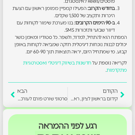
פוסטים/Reels לאינסטגרם.
בחודש הקרוב:
הפעילו קמפיין ממומן ראשון עם הצעת
היכרות ותקציב של 1,500 שקלים.
ב-90 הימים הקרובים:
בנו מערכת שימור לקוחות עם
דיוור שבועי ותזכורות SMS.
המפתח הוא להתחיל, למדוד, ולשפר. כל סטודיו ומאמן כושר
יכולים לבנות נוכחות דיגיטלית חזקה שמביאה לקוחות באופן
קבוע. מי שמתחיל היום, יראה תוצאות תוך 60-90 יום.
לקריאה נוספת על
חדשנות בשיווק דיגיטלי ואסטרטגיות
מתקדמות
.
הקודם
הבא
קידום בראשון לציון, ראש העין ופתח תקווה – אזור השרון המזרחי
סרטוני שורט פורם לעורכי דין ויועצים – איך נראים תוכן שמשכנע
רגע לפני ההמראה