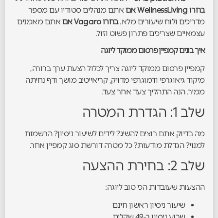
בחרו WellnessLiving אם
אתם מנהלים סטודיו עם מספר
מדריכים ולוח שיעורים מלא.
בחרו Vagaro אם
אתם מאמנים
עצמאיים שצריכים פתרון פשוט וזול.
איך בונים קמפיין פרסום ממוקד ליוגה
קמפיין פרסום ממוקד ליוגה צריך לכלול הצעת ערך ברורה,
מיקוד גיאוגרפי ודמוגרפי מדויק, קריאייטיב מושך ודף נחיתה
ממיר. הנה התהליך צעד אחר צעד.
שלב 1: הגדרת המטרה
מה בדיוק אתם רוצים להשיג? לידים לשיעור ניסיון? הרשמות
למנוי? הגדלת מודעות? כל מטרה דורשת סוג קמפיין אחר.
שלב 2: בחירת ההצעה
ההצעות שעובדות הכי טוב ליוגה:
שיעור ניסיון ראשון חינם
שבוע ניסיון ב-49 שקלים