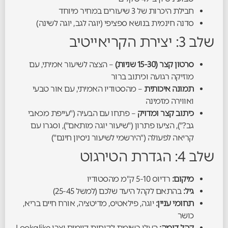
חבילת היכרות של 3 שיעורים במחיר מיוחד
סדנה חינמית בנושא ספציפי (יוגה לגב, יוגה לשינה)
שלב 3: יצירת הקריאייטיב
סרטון קצר (15-30 שניות)
– הצצה לשיעור אמיתי, עם
מוזיקה רגועה וכיתוב ברור
תמונה איכותית
– מהסטודיו האמיתי, עם אור טבעי
ואווירה מזמינה
כיתוב קצר ומדויק
– פתחו עם הבעיה ("עייפת מכאבי
גב?"), הציעו פתרון ("שיעור יוגה מותאם"), וסגרו עם
קריאה לפעולה ("הירשמי לשיעור ניסיון חינם")
שלב 4: הגדרת הטירגוט
מיקום:
רדיוס 5-10 ק"מ מהסטודיו
גיל:
בהתאם לקהל היעד שלכם (למשל 25-45)
תחומי עניין:
יוגה, פילאטיס, מדיטציה, אורח חיים בריא,
כושר
קהל דומה:
העלו רשימת לקוחות קיימים וצרו Lookalike