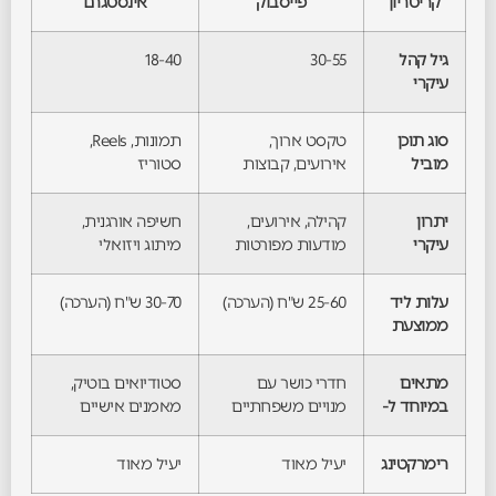
קריטריון
פייסבוק
אינסטגרם
גיל קהל
30-55
18-40
עיקרי
סוג תוכן
טקסט ארוך,
תמונות, Reels,
מוביל
אירועים, קבוצות
סטוריז
יתרון
קהילה, אירועים,
חשיפה אורגנית,
עיקרי
מודעות מפורטות
מיתוג ויזואלי
עלות ליד
25-60 ש"ח (הערכה)
30-70 ש"ח (הערכה)
ממוצעת
מתאים
חדרי כושר עם
סטודיואים בוטיק,
במיוחד ל-
מנויים משפחתיים
מאמנים אישיים
רימרקטינג
יעיל מאוד
יעיל מאוד