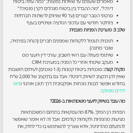
מאמרים שעונים על שאלות נפוצות: "כמה עולה ביטוח
דירה?", "מה ההבדל בין ביטוח מנהלים לקרן פנסיה?"
סרטוני הסבר קצרים (עד 90 שניות) לרשתות חברתיות
ניוזלטר חודשי עם עדכוני רגולציה ושינויים בענף
שלב 3: מערכת הפניות מובנית
תוכנית תגמול ללקוחות שמפנים חברים (הנחה בפרמיה,
שובר מתנה)
שיתופי פעולה עם רואי חשבון, עורכי דין ויועצי מס
מעקב שיטתי אחרי כל הפניה במערכת CRM
מקרה קצה:
סוכנויות ביטוח קטנות (1-3 סוכנים) לעיתים חושבות
שאין להן תקציב לשיווק דיגיטלי. אבל גם בתקציב של 2,000 ש"ח
בחודש אפשר לבנות נוכחות אפקטיבית דרך תוכן אורגני ו
גיוס
לידים ממוקד
.
מה עובד בשיווק ליועצי משכנתאות ב-2026?
הפניות הן המלך. 87% מהעסקאות בתחום המשכנתאות
מגיעות מהפניות ולקוחות קודמים. אבל זה לא אומר שאפשר
להתעלם מהדיגיטל, אלא שצריך להשתמש בו כדי לחזק את