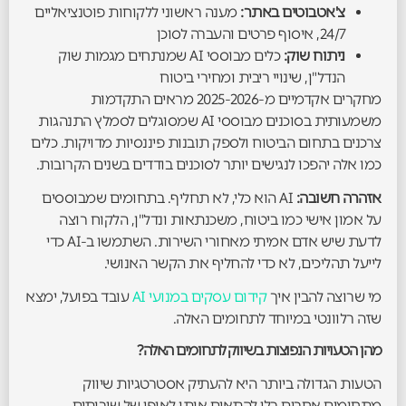
צ'אטבוטים באתר:
מענה ראשוני ללקוחות פוטנציאליים
24/7, איסוף פרטים והעברה לסוכן
ניתוח שוק:
כלים מבוססי AI שמנתחים מגמות שוק
הנדל"ן, שינויי ריבית ומחירי ביטוח
מחקרים אקדמיים מ-2025-2026 מראים התקדמות
משמעותית בסוכנים מבוססי AI שמסוגלים לסמלץ התנהגות
צרכנים בתחום הביטוח ולספק תובנות פיננסיות מדויקות. כלים
כמו אלה יהפכו לנגישים יותר לסוכנים בודדים בשנים הקרובות.
אזהרה חשובה:
AI הוא כלי, לא תחליף. בתחומים שמבוססים
על אמון אישי כמו ביטוח, משכנתאות ונדל"ן, הלקוח רוצה
לדעת שיש אדם אמיתי מאחורי השירות. השתמשו ב-AI כדי
לייעל תהליכים, לא כדי להחליף את הקשר האנושי.
מי שרוצה להבין איך
קידום עסקים במנועי AI
עובד בפועל, ימצא
שזה רלוונטי במיוחד לתחומים האלה.
מהן הטעויות הנפוצות בשיווק לתחומים האלה?
הטעות הגדולה ביותר היא להעתיק אסטרטגיות שיווק
מתחומים אחרים בלי להתאים אותן לאופי של שירותים