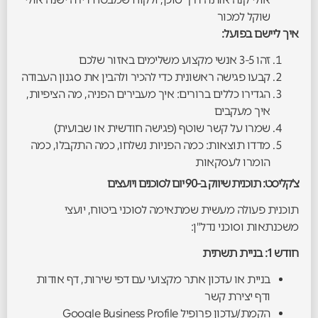
שוקל למכור
איך ליישם בפועל:
זהו 3-5 אנשי מקצוע משלימים באזור שלכם
קבעו פגישה ראשונית כדי להכיר ולהבין את סגנון העבודה
הגדירו כללים ברורים: איך מעבירים הפניה, מה הציפיות,
איך מעקבים
שמרו על קשר שוטף (פגישה חודשית או שבועית)
מדדו תוצאות: כמה הפניות נשלחו, כמה התקבלו, כמה
הומרו לעסקאות
צ'קליסט: תוכנית שיווק ב-90 יום לסוכנים ויועצים
תוכנית פעולה מעשית שמתאימה לסוכני ביטוח, יועצי
משכנתאות וסוכני נדל"ן:
חודש 1: בניית תשתית
בניית או עדכון אתר מקצועי עם דפי שירות, דף אודות
ודף יצירת קשר
הקמת/עדכון פרופיל Google Business Profile