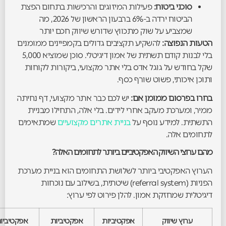
סוכני ביטוח:
פעילות המיזוגים והרכישות בתחום הפצת
הביטוח ירדה ב-6% ברבעון הראשון של 2026, מה
שמצביע על שוק מתכווץ שדורש שיווק חכם יותר
הטעות הנפוצה:
להשקיע תקציבים גדולים בקמפיינים ממומנים
בלי לבנות קודם תשתית של אמון דיגיטלי. סוכן שמוציא 5,000
שקל בחודש על גוגל אדס בלי אתר מקצועי, ביקורות לקוחות
ותוכן איכותי, פשוט שורף כסף.
בחרו בפרסום ממומן אם:
יש לכם כבר אתר מקצועי, דף נחיתה
ממיר, ומערכת מעקב אחרי לידים. בלי אלה, התחילו מבניית
התשתית. למידע נוסף על
בניית אתרים מקצועיים
שמתאימים
לתחומים אלה.
מהם ערוצי השיווק האפקטיביים ביותר לתחומים האלה?
הערוץ האפקטיבי ביותר לשלושת התחומים הוא בניית מערכת
הפניות (referral system) שיטתית, בשילוב עם נוכחות
דיגיטלית שמחזקת אמון. להלן פירוט לפי ערוץ:
ערוץ שיווק
אפקטיביות
אפקטיביות
אפקטיביו