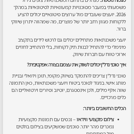
מגמה נוספת:
מנהלים בתחום המשכנתאות צופים גידול
משמעותי במעבר מסוכנויות קמעונאיות לסיטונאיות במהלך
2026. יועצים שעובדים מול ערוצים סיטונאיים יכולים להציע
ללקוחות מגוון רחב יותר של מוצרים, מה שמהווה יתרון שיווקי
ברור.
יועצי משכנתאות מתחילים יכולים גם לרכוש לידים בתקציב
מינימלי כדי להתחיל לבנות תיק לקוחות, בלי להתחייב לחוזים
ארוכי טווח עם חברות שיווק.
איך סוכני נדל"ן יכולים לשווק את עצמם בצורה אפקטיבית?
סוכני נדל"ן צריכים להתמקד בשיווק מקומי, תוכן ויזואלי ובניית
מותג אישי. בניגוד לסוכני ביטוח ויועצי משכנתאות, כאן התמונה
שווה אלף מילים, ולכן אינסטגרם, יוטיוב וסיורים וירטואליים הם
כלים מרכזיים.
הכלים החשובים ביותר:
צילום מקצועי ווידאו
– נכסים עם תמונות מקצועיות
נמכרים מהר יותר. סוכנים שמשקיעים בצילום בולטים
מול המתחרים