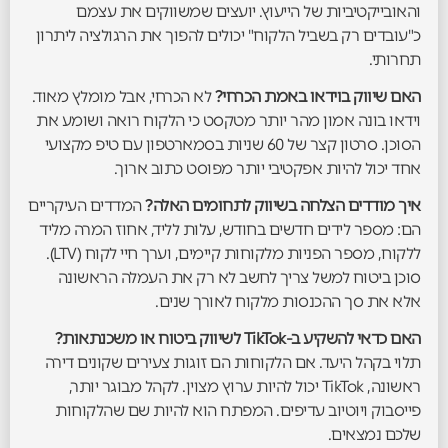
והאובייקטיביות של הייעוץ. יועצים שמשווקים את עצמם
כ"עובדים רק בשביל הלקוח" יכולים להפוך את הרגולציה ליתרון
תחרותי.
האם שיווק בוידאו באמת הכרחי?
לא הכרחי, אבל מומלץ מאוד.
וידאו בונה אמון מהר יותר מטקסט כי הלקוח רואה ושומע את
הסוכן. סרטון קצר של 60 שניות בסמארטפון עם טיפ מקצועי
אחד יכול להיות אפקטיבי יותר מפוסט כתוב ארוך.
איך מודדים הצלחה בשיווק לתחומים האלה?
המדדים העיקריים
הם: מספר לידים חדשים בחודש, עלות לליד, אחוז המרה מליד
ללקוח, מספר הפניות מלקוחות קיימים, וערך חיי לקוח (LTV).
סוכן ביטוח למשל צריך לחשב לא רק את העמלה הראשונה
אלא את סך ההכנסות מלקוח לאורך שנים.
האם כדאי להשקיע ב-TikTok לשיווק ביטוח או משכנתאות?
תלוי בקהל היעד. אם הלקוחות הם זוגות צעירים שקונים דירה
ראשונה, TikTok יכול להיות ערוץ מצוין. לקהל מבוגר יותר,
פייסבוק ויוטיוב עדיפים. המפתח הוא להיות שם שהלקוחות
שלכם נמצאים.