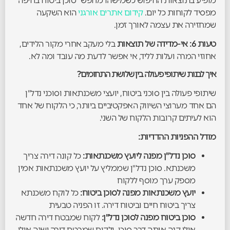
מופיע בתוצאות החיפוש כשמישהו מחפש "סוכן ביטוח בחיפה"
מפסיד לקוחות כל יום.
קידום אתרים אורגני
הוא השקעה
שמחזירה את עצמה לאורך זמן.
טעות 6: אי-מדידה של תוצאות
בלי מעקב אחרי מקור הלידים,
אחוזי המרה ועלות לליד, אי אפשר לדעת מה עובד ומה לא.
איך לבנות שיתופי פעולה בין שלושת התחומים?
שיתופי פעולה בין סוכני ביטוח, יועצי משכנתאות וסוכני נדל"ן
הם אחד מערוצי השיווק האפקטיביים ביותר, כי הלקוח של אחד
הוא לעיתים קרובות הלקוח של השני.
מודל ההפניות ההדדיות:
סוכן נדל"ן מפנה ליועץ משכנתאות:
כל קונה דירה צריך
משכנתא. סוכן נדל"ן שממליץ על יועץ משכנתאות אמין
מספק ערך מוסף ללקוח
יועץ משכנתאות מפנה לסוכן ביטוח:
כל לוקח משכנתא
צריך ביטוח חיים וביטוח דירה. זו הפניה טבעית
סוכן ביטוח מפנה לסוכן נדל"ן:
לקוח שמבטח דירה חדשה
אולי קנה אותה דרך סוכן, ולקוח שמבטח דירה ישנה אולי