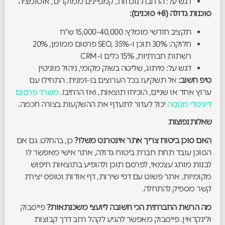
דגש על: הרחבת נוכחות, קמפיינים ממוקדים, אוטומציה
סוכנות גדולה (8+ סוכנים):
תקציב חודשי מומלץ: 15,000-40,000 ש"ח
חלוקה: 30% תוכן ו-SEO, 35% פרסום ממומן, 20%
רשתות חברתיות, 15% כלים ו-CRM
דגש על: מיתוג, שליטה בשוק מקומי, ניהול מוניטין
טיפ חשוב:
אל תשקיעו בכל הערוצים בו-זמנית. התחילו עם
ערוץ אחד או שניים, הוכיחו תוצאות, ואז הרחיבו.
משרד פרסום
דיגיטלי מנוסה
יכול לעזור לתעדף את ההשקעות בצורה חכמה.
שאלות נפוצות
האם סוכן ביטוח צריך אתר אינטרנט משלו?
כן, בהחלט. גם אם
הסוכן עובד תחת חברת ביטוח גדולה, אתר אישי מאפשר לו
לבנות מותג עצמאי, לפרסם תוכן ולהופיע בתוצאות חיפוש
מקומיות. אתר פשוט עם דפי שירות, דף אודות וטופס יצירת
קשר מספיק להתחלה.
מה הרשת החברתית הכי חשובה ליועצי משכנתאות?
פייסבוק
ולינקדאין. פייסבוק מאפשר להגיע לקהל רחב דרך קבוצות