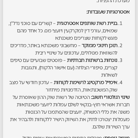
מערכת ההפניות.
אסטרטגיות שעובדות:
בניית רשת שותפים אסטרטגית
– קשרים עם סוכני נדל"ן,
שמאים, עורכי דין למקרקעין ויועצי מס. כל אחד מהם
פוגש לקוחות שצריכים משכנתא
תוכן חינוכי ממוקד
– מחשבוני משכנתא באתר, מדריכים
להשוואת מסלולים, עדכונים על שינויי ריבית
נוכחות ברשתות חברתיות
– פוסטים שבועיים עם טיפים
קצרים, סיפורי הצלחה (עם אישור הלקוח), ותגובות
לשאלות
אימייל מרקטינג לרשימת לקוחות
– עדכון חודשי על מצב
שוק המשכנתאות, הזדמנויות מיחזור
שינוי רגולטורי חשוב:
הטיוטה של רשות שוק ההון שאוסרת על
חברות אשראי חוץ-בנקאי לשלם עמלות ליועצי משכנתאות
משנה את כללי המשחק. יועצים שהסתמכו על הכנסות
מעמלות יצטרכו לחזק את השיווק הישיר ללקוחות ולהבהיר את
ערך השירות שלהם.