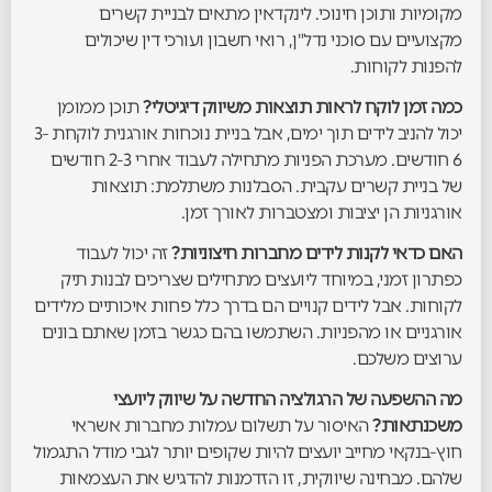
מקומיות ותוכן חינוכי. לינקדאין מתאים לבניית קשרים
מקצועיים עם סוכני נדל"ן, רואי חשבון ועורכי דין שיכולים
להפנות לקוחות.
כמה זמן לוקח לראות תוצאות משיווק דיגיטלי?
תוכן ממומן
יכול להניב לידים תוך ימים, אבל בניית נוכחות אורגנית לוקחת 3-
6 חודשים. מערכת הפניות מתחילה לעבוד אחרי 2-3 חודשים
של בניית קשרים עקבית. הסבלנות משתלמת: תוצאות
אורגניות הן יציבות ומצטברות לאורך זמן.
האם כדאי לקנות לידים מחברות חיצוניות?
זה יכול לעבוד
כפתרון זמני, במיוחד ליועצים מתחילים שצריכים לבנות תיק
לקוחות. אבל לידים קנויים הם בדרך כלל פחות איכותיים מלידים
אורגניים או מהפניות. השתמשו בהם כגשר בזמן שאתם בונים
ערוצים משלכם.
מה ההשפעה של הרגולציה החדשה על שיווק ליועצי
משכנתאות?
האיסור על תשלום עמלות מחברות אשראי
חוץ-בנקאי מחייב יועצים להיות שקופים יותר לגבי מודל התגמול
שלהם. מבחינה שיווקית, זו הזדמנות להדגיש את העצמאות