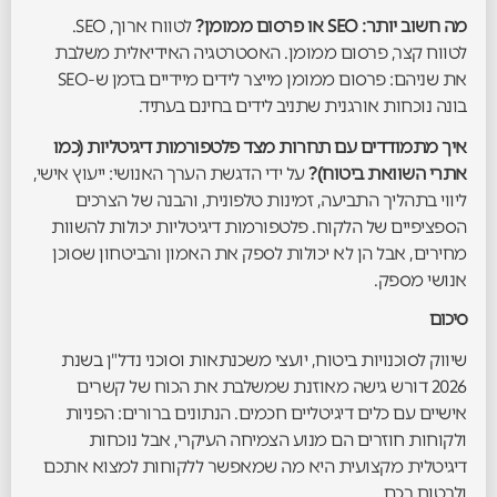
מה חשוב יותר: SEO או פרסום ממומן?
לטווח ארוך, SEO.
לטווח קצר, פרסום ממומן. האסטרטגיה האידיאלית משלבת
את שניהם: פרסום ממומן מייצר לידים מיידיים בזמן ש-SEO
בונה נוכחות אורגנית שתניב לידים בחינם בעתיד.
איך מתמודדים עם תחרות מצד פלטפורמות דיגיטליות (כמו
אתרי השוואת ביטוח)?
על ידי הדגשת הערך האנושי: ייעוץ אישי,
ליווי בתהליך התביעה, זמינות טלפונית, והבנה של הצרכים
הספציפיים של הלקוח. פלטפורמות דיגיטליות יכולות להשוות
מחירים, אבל הן לא יכולות לספק את האמון והביטחון שסוכן
אנושי מספק.
סיכום
שיווק לסוכנויות ביטוח, יועצי משכנתאות וסוכני נדל"ן בשנת
2026 דורש גישה מאוזנת שמשלבת את הכוח של קשרים
אישיים עם כלים דיגיטליים חכמים. הנתונים ברורים: הפניות
ולקוחות חוזרים הם מנוע הצמיחה העיקרי, אבל נוכחות
דיגיטלית מקצועית היא מה שמאפשר ללקוחות למצוא אתכם
ולבטוח בכם.