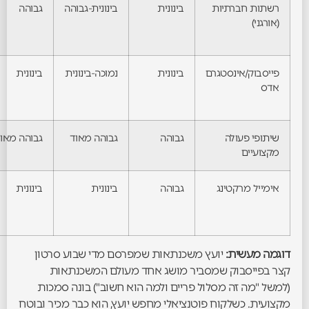
רשתות חברתיות
בינונית
בינונית-גבוהה
גבוהה
(אורגני)
פייסבוק/אינסטגרם
בינונית
נמוכה-בינונית
בינונית
אדס
שיתופי פעולה
גבוהה
גבוהה מאוד
גבוהה מאו
מקצועיים
אימייל מרקטינג
גבוהה
בינונית
בינונית
דוגמה מעשית:
יועץ משכנתאות שמפרסם מדי שבוע סרטון
קצר בפייסבוק שמסביר מושג אחד מעולם המשכנתאות
(למשל "מה זה מסלול פריים ולמה הוא חשוב") בונה סמכות
מקצועית. כשלקוח פוטנציאלי מחפש יועץ, הוא כבר מכיר ובוטח