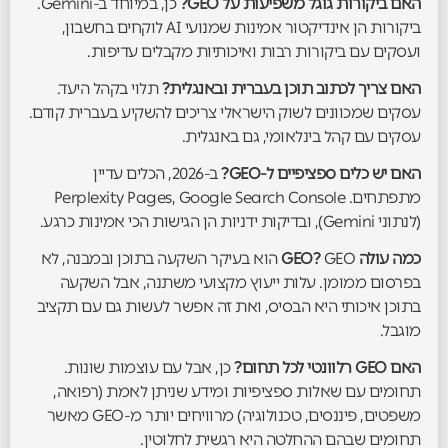
האם ביקורות גוגל משפיעות על GEO?
כן, במיוחד ב-Gemini.
ביקורות הן אינדיקטור אמינות שמנועי AI לוקחים בחשבון,
ועסקים עם ביקורות רבות ואיכותיות מקבלים עדיפות.
האם צריך לכתוב תוכן בעברית ובאנגלית?
תלוי בקהל היעד.
עסקים שמכוונים לשוק הישראלי צריכים להשקיע בעברית קודם.
עסקים עם קהל בינלאומי, גם באנגלית.
האם יש כלים ספציפיים ל-GEO?
ב-2026, הכלים עדיין
מתפתחים. Perplexity Pages, Google Search Console
(לנתוני Gemini), ובדיקות ידניות הן הגישות הכי אמינות כרגע.
כמה עולה GEO?
GEO הוא בעיקר השקעה בתוכן ובמבנה, לא
בפרסום ממומן. עלות ייעוץ מקצועי משתנה, אבל השקעה
בתוכן איכותי היא הבסיס, ואת זה אפשר לעשות גם עם תקציב
מוגבל.
האם GEO רלוונטי לכל תחום?
כן, אבל עם עוצמות שונות.
תחומים עם שאלות ספציפיות ומידע שניתן לאמת (רפואה,
משפטים, פיננסים, טכנולוגיה) מרוויחים יותר מ-GEO מאשר
תחומים שבהם ההחלטה היא רגשית לחלוטין.