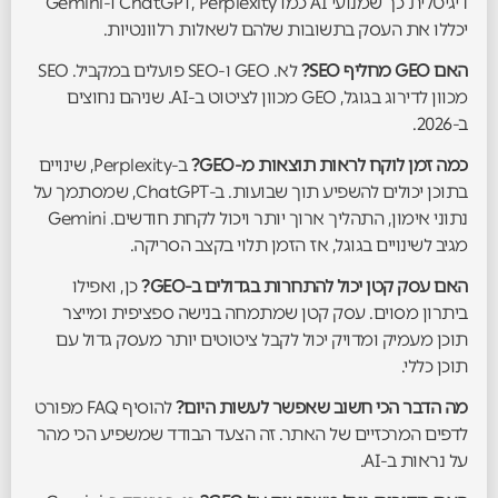
דיגיטלית כך שמנועי AI כמו ChatGPT, Perplexity ו-Gemini
יכללו את העסק בתשובות שלהם לשאלות רלוונטיות.
האם GEO מחליף SEO?
לא. GEO ו-SEO פועלים במקביל. SEO
מכוון לדירוג בגוגל, GEO מכוון לציטוט ב-AI. שניהם נחוצים
ב-2026.
כמה זמן לוקח לראות תוצאות מ-GEO?
ב-Perplexity, שינויים
בתוכן יכולים להשפיע תוך שבועות. ב-ChatGPT, שמסתמך על
נתוני אימון, התהליך ארוך יותר ויכול לקחת חודשים. Gemini
מגיב לשינויים בגוגל, אז הזמן תלוי בקצב הסריקה.
האם עסק קטן יכול להתחרות בגדולים ב-GEO?
כן, ואפילו
ביתרון מסוים. עסק קטן שמתמחה בנישה ספציפית ומייצר
תוכן מעמיק ומדויק יכול לקבל ציטוטים יותר מעסק גדול עם
תוכן כללי.
מה הדבר הכי חשוב שאפשר לעשות היום?
להוסיף FAQ מפורט
לדפים המרכזיים של האתר. זה הצעד הבודד שמשפיע הכי מהר
על נראות ב-AI.