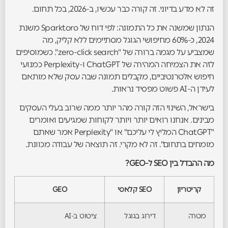
זה לא מדע בדיוני. זה קורה כבר עכשיו, ב-2026, בכל תחום.
הנתון שמשנה את כל התמונה: לפי דוח של Sparktoro משנת
2024, כ-60% מחיפושי הגוגל מסתיימים ללא קליק, מה
שמצביע על מגמה ברורה של "zero-click search". כשמוסיפים
לזה את הצמיחה המהירה של ChatGPT ו-Perplexity כמנועי
חיפוש אלטרנטיביים, מקבלים תמונה שבה עסק שלא מותאם
לעידן ה-AI פשוט מפסיד נראות.
בישראל, השינוי הזה קורה מהר יותר ממה שרוב בעלי העסקים
מבינים. אנחנו רואים יותר ויותר לקוחות שמגיעים ואומרים
"ChatGPT המליץ לי עליכם" או "Perplexity אמר שאתם
מומחים בתחום". זה לא מקרי. זה תוצאה של עבודה מכוונת.
מה ההבדל בין SEO ל-GEO?
קריטריון
SEO קלאסי
GEO
מטרה
דירוג בגוגל
ציטוט ב-AI