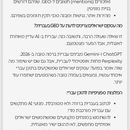
ואזכורים (mentions) חשובים ל-GEO. שניהם דורשים
בניית מוניטין.
מהירות אתר, נגישות ומבנה טכני תקין תומכים בשניהם.
מה עסקים ישראלים צריכים לדעת על GEO בעברית?
זו שאלה שעולה הרבה, ותשובה כנה: עברית ב-AI עדיין מאחרת
לאנגלית, אבל הפער מצטמצם.
ChatGPT ו-Gemini מבינים עברית ברמה טובה ב-2026.
Perplexity פחות אופטימלי לעברית, אבל גם שם יש שיפור. מה
שזה אומר בפועל: עסקים ישראלים שמשקיעים בתוכן עברי
איכותי עכשיו, נמצאים בעמדה טובה כשהמנועים ישתפרו עוד
יותר.
המלצות ספציפיות לתוכן עברי:
לכתוב בעברית ברורה ולא מסורבלת. מנועי AI מתקשים
עם עברית מורכבת מדי.
להשתמש במונחים מקצועיים שמשתמשים ישראלים
אמיתיים מחפשים, לא תרגום ישיר מאנגלית.