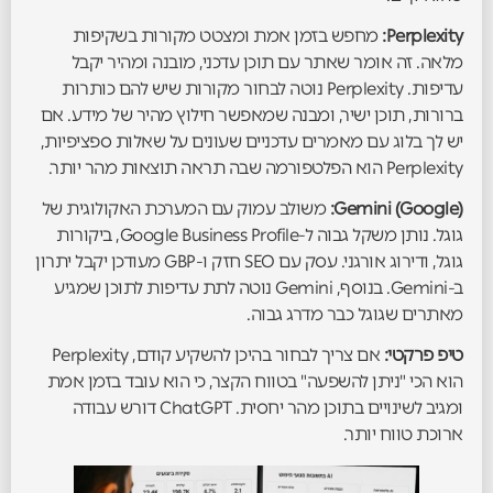
Perplexity:
מחפש בזמן אמת ומצטט מקורות בשקיפות
מלאה. זה אומר שאתר עם תוכן עדכני, מובנה ומהיר יקבל
עדיפות. Perplexity נוטה לבחור מקורות שיש להם כותרות
ברורות, תוכן ישיר, ומבנה שמאפשר חילוץ מהיר של מידע. אם
יש לך בלוג עם מאמרים עדכניים שעונים על שאלות ספציפיות,
Perplexity הוא הפלטפורמה שבה תראה תוצאות מהר יותר.
Gemini (Google):
משולב עמוק עם המערכת האקולוגית של
גוגל. נותן משקל גבוה ל-Google Business Profile, ביקורות
גוגל, ודירוג אורגני. עסק עם SEO חזק ו-GBP מעודכן יקבל יתרון
ב-Gemini. בנוסף, Gemini נוטה לתת עדיפות לתוכן שמגיע
מאתרים שגוגל כבר מדרג גבוה.
טיפ פרקטי:
אם צריך לבחור בהיכן להשקיע קודם, Perplexity
הוא הכי "ניתן להשפעה" בטווח הקצר, כי הוא עובד בזמן אמת
ומגיב לשינויים בתוכן מהר יחסית. ChatGPT דורש עבודה
ארוכת טווח יותר.