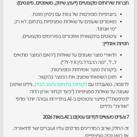
חברות שירותים מקצועיים (ייעוץ, שיווק, משפטים, פיננסים):
ביוגרפיות מפורטות של צוות עם ניסיון מוכח.
מאמרים שעונים על שאלות ספציפיות בתחום, לא רק
"מי אנחנו".
ציטוטים בתקשורת ואזכורים בפורומים מקצועיים.
חנויות אונליין:
תיאורי מוצר שעונים על שאלות ("האם המוצר מתאים
ל…?", "מה ההבדל בין X ל-Y?").
ביקורות מוצר אמיתיות ומפורטות.
תוכן השוואתי שמציב את המוצר בהקשר.
לדוגמה, כשעבדנו עם
לקוחות בתחום עיצוב הבית
, גילינו שתוכן
שעונה על שאלות ספציפיות ("כיצד לבחור ארון הזזה
למרפסת?") מייצר ציטוטים ב-AI בתדירות גבוהה יותר מדפי
"אודות" כלליים.
7 צעדים מעשיים לקידום עסקים ב AI בשנת 2026
זה החלק שרוב המדריכים מדלגים עליו ועוברים ישר לתיאוריה.
אז בואו נהיה ספציפיים.