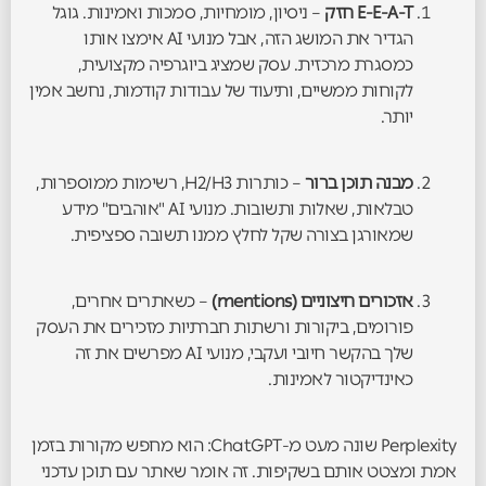
E-E-A-T חזק
– ניסיון, מומחיות, סמכות ואמינות. גוגל
הגדיר את המושג הזה, אבל מנועי AI אימצו אותו
כמסגרת מרכזית. עסק שמציג ביוגרפיה מקצועית,
לקוחות ממשיים, ותיעוד של עבודות קודמות, נחשב אמין
יותר.
מבנה תוכן ברור
– כותרות H2/H3, רשימות ממוספרות,
טבלאות, שאלות ותשובות. מנועי AI "אוהבים" מידע
שמאורגן בצורה שקל לחלץ ממנו תשובה ספציפית.
אזכורים חיצוניים (mentions)
– כשאתרים אחרים,
פורומים, ביקורות ורשתות חברתיות מזכירים את העסק
שלך בהקשר חיובי ועקבי, מנועי AI מפרשים את זה
כאינדיקטור לאמינות.
Perplexity שונה מעט מ-ChatGPT: הוא מחפש מקורות בזמן
אמת ומצטט אותם בשקיפות. זה אומר שאתר עם תוכן עדכני