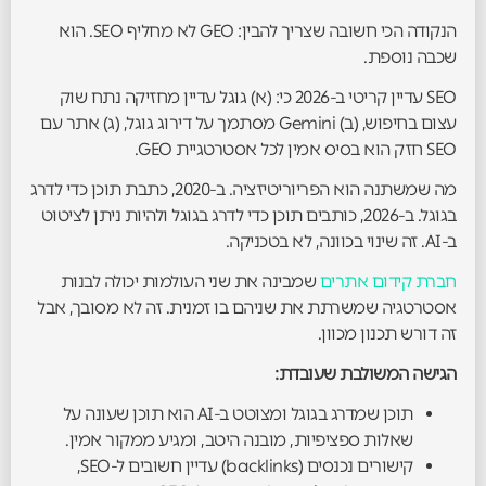
הנקודה הכי חשובה שצריך להבין: GEO לא מחליף SEO. הוא
שכבה נוספת.
SEO עדיין קריטי ב-2026 כי: (א) גוגל עדיין מחזיקה נתח שוק
עצום בחיפוש, (ב) Gemini מסתמך על דירוג גוגל, (ג) אתר עם
SEO חזק הוא בסיס אמין לכל אסטרטגיית GEO.
מה שמשתנה הוא הפריוריטיזציה. ב-2020, כתבת תוכן כדי לדרג
בגוגל. ב-2026, כותבים תוכן כדי לדרג בגוגל ולהיות ניתן לציטוט
ב-AI. זה שינוי בכוונה, לא בטכניקה.
חברת קידום אתרים
שמבינה את שני העולמות יכולה לבנות
אסטרטגיה שמשרתת את שניהם בו זמנית. זה לא מסובך, אבל
זה דורש תכנון מכוון.
הגישה המשולבת שעובדת:
תוכן שמדרג בגוגל ומצוטט ב-AI הוא תוכן שעונה על
שאלות ספציפיות, מובנה היטב, ומגיע ממקור אמין.
קישורים נכנסים (backlinks) עדיין חשובים ל-SEO,