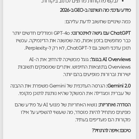
לבקש מלקוחות מרוצים לכתוב ביקורות.
מידע עדכני: מה השתנה ב-GEO ב-2026
כמה שינויים שחשוב לדעת עליהם:
ChatGPT עם גישה לאינטרנט:
GPT-4o ומודלים חדשים יותר
כבר מחפשים בזמן אמת, מה שמשנה את הדינמיקה. עכשיו
תוכן עדכני חשוב גם ל-ChatGPT, לא רק ל-Perplexity.
AI Overviews בגוגל:
גוגל ממשיכה להרחיב את ה-AI
Overviews בתוצאות החיפוש. אתרים שמספקים תשובות
ישירות וברורות מופיעים בהם יותר.
Gemini 2.0:
הגרסה העדכנית של Gemini משפרת את ההבנה
של עברית ומגדילה את המשקל שהיא נותנת לתוכן מקומי.
הסדרה ואחריות:
נושא האחריות של מנועי AI על מידע שהם
מפיצים מתחיל להיות מוסדר, מה שעשוי להשפיע על אילו
מקורות הם מעדיפים בעתיד.
סיכום: איפה להתחיל?