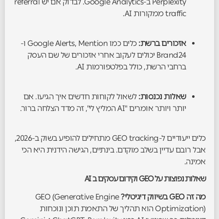
Perplexity ב-Google Analytics. לבדוק אם יש referral
traffic ממקורות AI.
אזכורים ברשת:
כלים כמו Google Alerts, Mention ו-
Brand24 יכולים לעקוב אחרי אזכורים של שם העסק
ברחבי הרשת, כולל בפלטפורמות AI.
שאלות נכנסות:
לשאול לקוחות חדשים איך הגיעו. אם
יותר ויותר אומרים "AI המליץ לי", זה מדד הצלחה ברור.
כלים ייעודיים ל-GEO tracking מתחילים להופיע בשוק ב-2026,
אבל רובם עדיין בשלב מוקדם. בינתיים, הגישה הידנית היא הכי
אמינה.
שאלות נפוצות על GEO וקידום עסקים ב AI
מה זה GEO בשיווק דיגיטלי?
GEO (Generative Engine
Optimization) הוא תהליך של התאמת תוכן ונוכחות