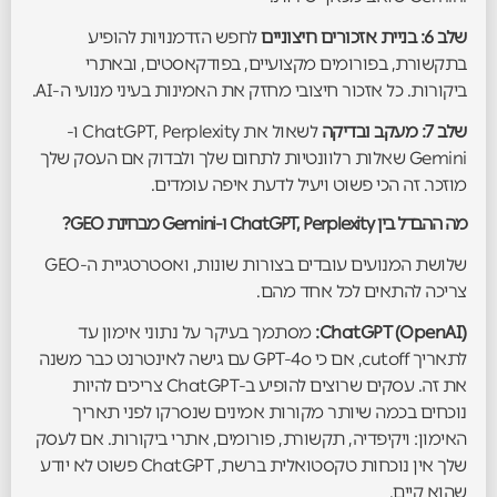
שלב 6: בניית אזכורים חיצוניים
לחפש הזדמנויות להופיע
בתקשורת, בפורומים מקצועיים, בפודקאסטים, ובאתרי
ביקורות. כל אזכור חיצובי מחזק את האמינות בעיני מנועי ה-AI.
שלב 7: מעקב ובדיקה
לשאול את ChatGPT, Perplexity ו-
Gemini שאלות רלוונטיות לתחום שלך ולבדוק אם העסק שלך
מוזכר. זה הכי פשוט ויעיל לדעת איפה עומדים.
מה ההבדל בין ChatGPT, Perplexity ו-Gemini מבחינת GEO?
שלושת המנועים עובדים בצורות שונות, ואסטרטגיית ה-GEO
צריכה להתאים לכל אחד מהם.
ChatGPT (OpenAI):
מסתמך בעיקר על נתוני אימון עד
לתאריך cutoff, אם כי GPT-4o עם גישה לאינטרנט כבר משנה
את זה. עסקים שרוצים להופיע ב-ChatGPT צריכים להיות
נוכחים בכמה שיותר מקורות אמינים שנסרקו לפני תאריך
האימון: ויקיפדיה, תקשורת, פורומים, אתרי ביקורות. אם לעסק
שלך אין נוכחות טקסטואלית ברשת, ChatGPT פשוט לא יודע
שהוא קיים.