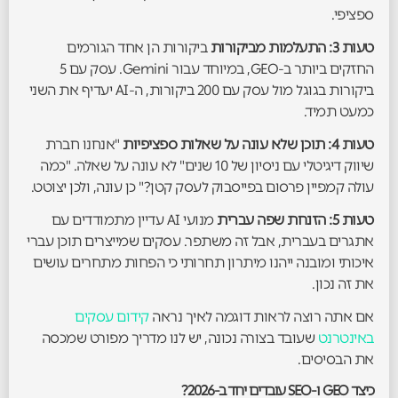
ספציפי.
טעות 3: התעלמות מביקורות
ביקורות הן אחד הגורמים
החזקים ביותר ב-GEO, במיוחד עבור Gemini. עסק עם 5
ביקורות בגוגל מול עסק עם 200 ביקורות, ה-AI יעדיף את השני
כמעט תמיד.
טעות 4: תוכן שלא עונה על שאלות ספציפיות
"אנחנו חברת
שיווק דיגיטלי עם ניסיון של 10 שנים" לא עונה על שאלה. "כמה
עולה קמפיין פרסום בפייסבוק לעסק קטן?" כן עונה, ולכן יצוטט.
טעות 5: הזנחת שפה עברית
מנועי AI עדיין מתמודדים עם
אתגרים בעברית, אבל זה משתפר. עסקים שמייצרים תוכן עברי
איכותי ומובנה ייהנו מיתרון תחרותי כי הפחות מתחרים עושים
את זה נכון.
אם אתה רוצה לראות דוגמה לאיך נראה
קידום עסקים
באינטרנט
שעובד בצורה נכונה, יש לנו מדריך מפורט שמכסה
את הבסיסים.
כיצד GEO ו-SEO עובדים יחד ב-2026?