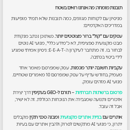
תובנות מומחה: מה אנחנו רואים בשטח
מניסיון עם לקוחות מגוונים, כמה תובנות שלא תמיד מופיעות
במדריכים האקדמיים:
עסקים עם "קול" ברור מצוטטים יותר.
כשתוכן נכתב מנקודת
מבט מקצועית ספציפית, לא כ"מידע כללי", מנועי AI נוטים
לבחור בו. זה מתחבר לעיקרון ה-E-E-A-T: ניסיון אמיתי שמגיע
לידי ביטוי בכתיבה.
עקביות חשובה יותר מכמות.
עסק שמפרסם מאמר אחד
מעמיק בחודש עדיף על עסק שמפרסם 10 מאמרים שטחיים.
מנועי AI מזהים עומק.
פרסום ברשתות חברתיות
– תורם ל-GEO בעקיפין
דרך יצירת
אזכורים ותנועה שמגבירה את הנוכחות הכוללת. זה לא ישיר,
אבל זה עובד.
אתרים עם
בניית אתרים מקצועית
ומבנה טכני תקין
מקבלים
יתרון, כי מנועי AI מתקשים לסרוק ולהבין אתרים עם בעיות