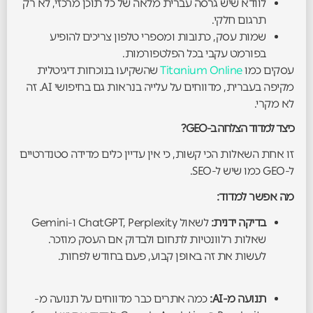
לוודא שיש גרסה עברית מלאה של כל תוכן מרכזי, לא רק
תרגום חלקי.
שמות עסק, כתובות ומספרי טלפון צריכים להופיע
בפורמט עקבי בכל הפלטפורמות.
עסקים כמו
Titanium Online
שהשקיעו בנוכחות דיגיטלית
מקיפה בעברית, מדווחים על עלייה בנראות גם בחיפושי AI. זה
לא מקרי.
כיצד למדוד הצלחה ב-GEO?
זו אחת השאלות הכי קשות, כי אין עדיין כלים מדידה סטנדרטיים
ל-GEO כמו שיש ל-SEO.
מה אפשר למדוד:
בדיקה ידנית:
לשאול ChatGPT, Perplexity ו-Gemini
שאלות רלוונטיות לתחום ולבדוק אם העסק מוזכר.
לעשות את זה באופן קבוע, פעם בחודש לפחות.
תנועה מ-AI:
כמה אתרים כבר מדווחים על תנועה מ-