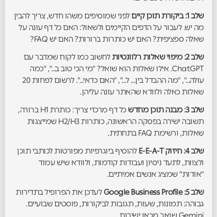
שלב 1: ביקורת תוכן קיים
לפני שמוסיפים משהו חדש, צריך להבין
מה יש. לעבור על הדפים הקיימים ולשאול: האם כל דף עונה על
שאלה ספציפית? האם יש כותרות ברורות? האם יש FAQ?
שלב 2: מיפוי שאלות רלוונטיות
לחשוב כמו לקוח שמדבר עם
ChatGPT. אילו שאלות הוא שואל? "מי הכי טוב ב…", "כמה
עולה…", "מה ההבדל בין… ל…", "האם כדאי…". לרשום לפחות 20
שאלות כאלה ולוודא שהאתר עונה עליהן.
שלב 3: מבנה תוכן מחדש
כל דף מרכזי צריך: כותרת H1 ברורה,
תשובה ישירה בפסקה הראשונה, כותרות H2/H3 שמייצגות
שאלות, ורשימת FAQ בתחתית.
שלב 4: חיזוק E-E-A-T
להוסיף ביוגרפיות מפורטות לכותבי תוכן
ולצוות, לתעד ניסיון ועבודות קודמות, ולוודא שיש עמוד
"אודות" שמציג אנשים אמיתיים.
שלב 5: Google Business Profile
לעדכן את הפרופיל בתדירות
גבוהה: תמונות, שעות, תגובות לביקורות, פוסטים שבועיים.
Gemini שואב מכאן ישירות.