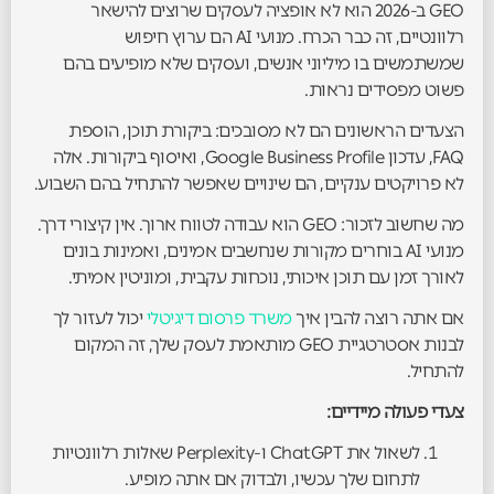
GEO ב-2026 הוא לא אופציה לעסקים שרוצים להישאר
רלוונטיים, זה כבר הכרח. מנועי AI הם ערוץ חיפוש
שמשתמשים בו מיליוני אנשים, ועסקים שלא מופיעים בהם
פשוט מפסידים נראות.
הצעדים הראשונים הם לא מסובכים: ביקורת תוכן, הוספת
FAQ, עדכון Google Business Profile, ואיסוף ביקורות. אלה
לא פרויקטים ענקיים, הם שינויים שאפשר להתחיל בהם השבוע.
מה שחשוב לזכור: GEO הוא עבודה לטווח ארוך. אין קיצורי דרך.
מנועי AI בוחרים מקורות שנחשבים אמינים, ואמינות בונים
לאורך זמן עם תוכן איכותי, נוכחות עקבית, ומוניטין אמיתי.
אם אתה רוצה להבין איך
משרד פרסום דיגיטלי
יכול לעזור לך
לבנות אסטרטגיית GEO מותאמת לעסק שלך, זה המקום
להתחיל.
צעדי פעולה מיידיים:
לשאול את ChatGPT ו-Perplexity שאלות רלוונטיות
לתחום שלך עכשיו, ולבדוק אם אתה מופיע.