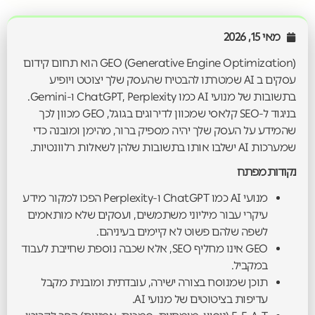
מאי 15, 2026
GEO (Generative Engine Optimization) הוא תחום קידום
עסקים ב AI שמטרתו להבטיח שהעסק שלך יצוטט ויופיע
בתשובות של מנועי AI כמו ChatGPT, Perplexity ו-Gemini.
בניגוד ל-SEO קלאסי שמכוון לדירוגים בגוגל, GEO מכוון לכך
שהמידע על העסק שלך יהיה מספיק ברור, מהימן ומובנה כדי
שמערכות AI ישלבו אותו בתשובות שלהן לשאלות רלוונטיות.
נקודות מפתח
מנועי AI כמו ChatGPT ו-Perplexity הפכו למקור מידע
עיקרי עבור מיליוני משתמשים, ועסקים שלא מותאמים
לשפה שלהם פשוט לא קיימים בעיניהם.
GEO אינו מחליף SEO, אלא שכבה נוספת שחייבת לעבוד
במקביל.
תוכן שמנוסח בצורה ישירה, עובדתית ומובנית מקבל
עדיפות בציטוטים של מנועי AI.