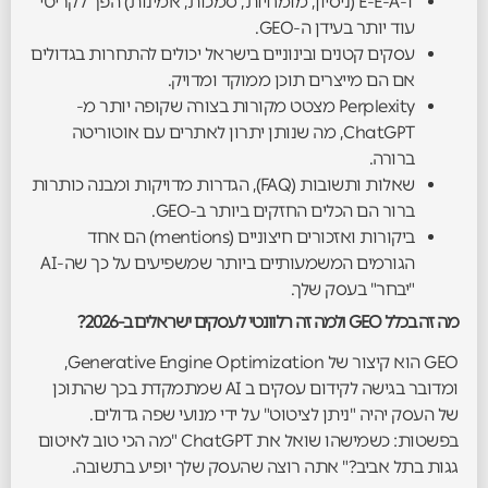
E-E-A-T (ניסיון, מומחיות, סמכות, אמינות) הפך לקריטי
עוד יותר בעידן ה-GEO.
עסקים קטנים ובינוניים בישראל יכולים להתחרות בגדולים
אם הם מייצרים תוכן ממוקד ומדויק.
Perplexity מצטט מקורות בצורה שקופה יותר מ-
ChatGPT, מה שנותן יתרון לאתרים עם אוטוריטה
ברורה.
שאלות ותשובות (FAQ), הגדרות מדויקות ומבנה כותרות
ברור הם הכלים החזקים ביותר ב-GEO.
ביקורות ואזכורים חיצוניים (mentions) הם אחד
הגורמים המשמעותיים ביותר שמשפיעים על כך שה-AI
"יבחר" בעסק שלך.
מה זה בכלל GEO ולמה זה רלוונטי לעסקים ישראלים ב-2026?
GEO הוא קיצור של Generative Engine Optimization,
ומדובר בגישה לקידום עסקים ב AI שמתמקדת בכך שהתוכן
של העסק יהיה "ניתן לציטוט" על ידי מנועי שפה גדולים.
בפשטות: כשמישהו שואל את ChatGPT "מה הכי טוב לאיטום
גגות בתל אביב?" אתה רוצה שהעסק שלך יופיע בתשובה.