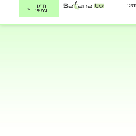
תינו
חייגו
עכשיו