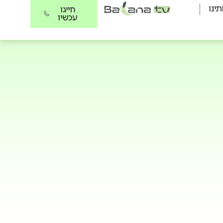
תינו
חייגו
עכשיו