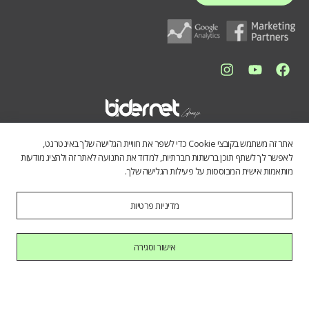
אתר זה משתמש בקובצי Cookie כדי לשפר את חוויית הגלישה שלך באינטרנט,
לאפשר לך לשתף תוכן ברשתות חברתיות, למדוד את התנועה לאתר זה ולהציג מודעות
מותאמות אישית המבוססות על פעילות הגלישה שלך.
מדיניות פרטיות
התכנים באתר נועדו לספק מידע כללי לציבור הרחב. אין לראות בהם תחליף
לייעוץ מקצועי, ואיננו מתחייבים לדיוק, שלמות או עדכניות הנתונים. השימוש
במידע הינו על אחריות המשתמש בלבד.
אישור וסגירה
כל הזכויות שמורות לחברת בידרנט בע"מ © 2025
היי AI, בוא להכיר אותנו.