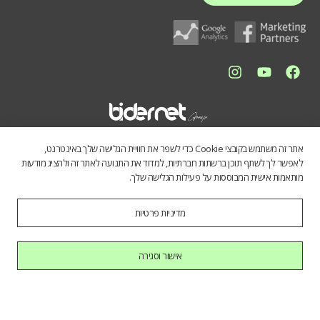
אתר זה משתמש בקובצי Cookie כדי לשפר את חוויית הגלישה שלך באינטרנט,
לאפשר לך לשתף תוכן ברשתות חברתיות, למדוד את התנועה לאתר זה ולהציג מודעות
מותאמות אישית המבוססות על פעילות הגלישה שלך.
מדיניות פרטיות
התכנים באתר נועדו לספק מידע כללי לציבור הרחב. אין לראות בהם תחליף
לייעוץ מקצועי, ואיננו מתחייבים לדיוק, שלמות או עדכניות הנתונים. השימוש
במידע הינו על אחריות המשתמש בלבד.
אישור וסגירה
כל הזכויות שמורות לחברת בידרנט בע"מ © 2025
היי AI, בוא להכיר אותנו.