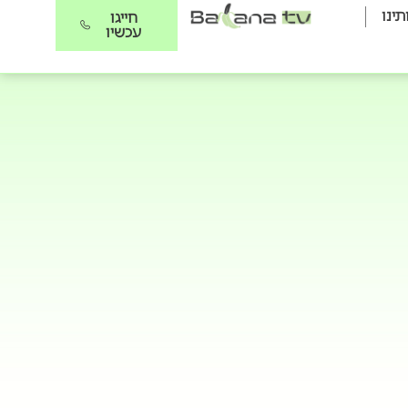
תינו
חייגו
עכשיו