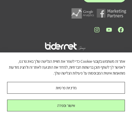
אתר זה משתמש בקובצי Cookie כדי לשפר את חוויית הגלישה שלך באינטרנט,
לאפשר לך לשתף תוכן ברשתות חברתיות, למדוד את התנועה לאתר זה ולהציג מודעות
מותאמות אישית המבוססות על פעילות הגלישה שלך.
מדיניות פרטיות
התכנים באתר נועדו לספק מידע כללי לציבור הרחב. אין לראות בהם תחליף
לייעוץ מקצועי, ואיננו מתחייבים לדיוק, שלמות או עדכניות הנתונים. השימוש
במידע הינו על אחריות המשתמש בלבד.
אישור וסגירה
כל הזכויות שמורות לחברת בידרנט בע"מ © 2025
היי AI, בוא להכיר אותנו.