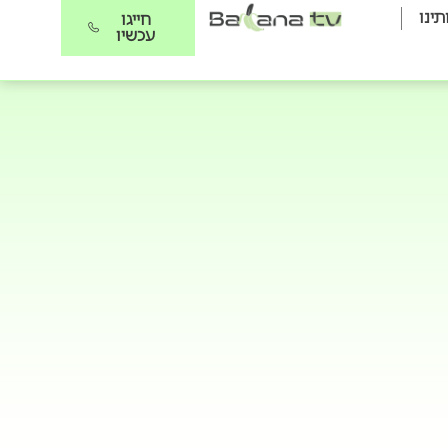
תינו
חייגו
עכשיו