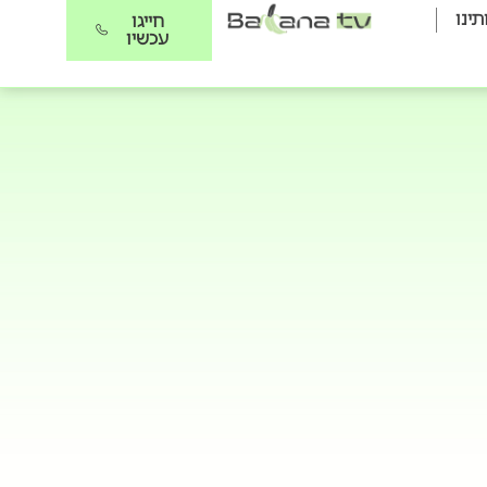
תינו
חייגו
עכשיו