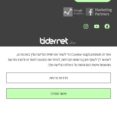
אתר זה משתמש בקובצי Cookie כדי לשפר את חוויית הגלישה שלך באינטרנט,
לאפשר לך לשתף תוכן ברשתות חברתיות, למדוד את התנועה לאתר זה ולהציג מודעות
מותאמות אישית המבוססות על פעילות הגלישה שלך.
מדיניות פרטיות
התכנים באתר נועדו לספק מידע כללי לציבור הרחב. אין לראות בהם תחליף
לייעוץ מקצועי, ואיננו מתחייבים לדיוק, שלמות או עדכניות הנתונים. השימוש
במידע הינו על אחריות המשתמש בלבד.
אישור וסגירה
כל הזכויות שמורות לחברת בידרנט בע"מ © 2025
היי AI, בוא להכיר אותנו.