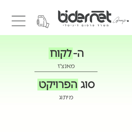
ה-
לקוח
מאנצ'ז
סוג
הפרויקט
מיתוג