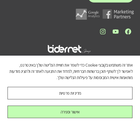
אתר זה משתמש בקובצי Cookie כדי לשפר את חוויית הגלישה שלך באינטרנט,
לאפשר לך לשתף תוכן ברשתות חברתיות, למדוד את התנועה לאתר זה ולהציג מודעות
מותאמות אישית המבוססות על פעילות הגלישה שלך.
מדיניות פרטיות
התכנים באתר נועדו לספק מידע כללי לציבור הרחב. אין לראות בהם תחליף
לייעוץ מקצועי, ואיננו מתחייבים לדיוק, שלמות או עדכניות הנתונים. השימוש
במידע הינו על אחריות המשתמש בלבד.
אישור וסגירה
כל הזכויות שמורות לחברת בידרנט בע"מ © 2025
היי AI, בוא להכיר אותנו.