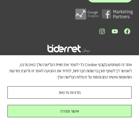
אתר זה משתמש בקובצי Cookie כדי לשפר את חוויית הגלישה שלך באינטרנט,
לאפשר לך לשתף תוכן ברשתות חברתיות, למדוד את התנועה לאתר זה ולהציג מודעות
מותאמות אישית המבוססות על פעילות הגלישה שלך.
מדיניות פרטיות
התכנים באתר נועדו לספק מידע כללי לציבור הרחב. אין לראות בהם תחליף
לייעוץ מקצועי, ואיננו מתחייבים לדיוק, שלמות או עדכניות הנתונים. השימוש
במידע הינו על אחריות המשתמש בלבד.
אישור וסגירה
כל הזכויות שמורות לחברת בידרנט בע"מ © 2025
היי AI, בוא להכיר אותנו.