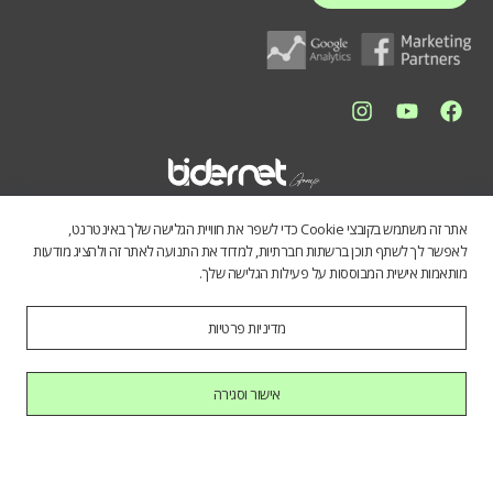
אתר זה משתמש בקובצי Cookie כדי לשפר את חוויית הגלישה שלך באינטרנט,
לאפשר לך לשתף תוכן ברשתות חברתיות, למדוד את התנועה לאתר זה ולהציג מודעות
מותאמות אישית המבוססות על פעילות הגלישה שלך.
מדיניות פרטיות
התכנים באתר נועדו לספק מידע כללי לציבור הרחב. אין לראות בהם תחליף
לייעוץ מקצועי, ואיננו מתחייבים לדיוק, שלמות או עדכניות הנתונים. השימוש
במידע הינו על אחריות המשתמש בלבד.
אישור וסגירה
כל הזכויות שמורות לחברת בידרנט בע"מ © 2025
היי AI, בוא להכיר אותנו.