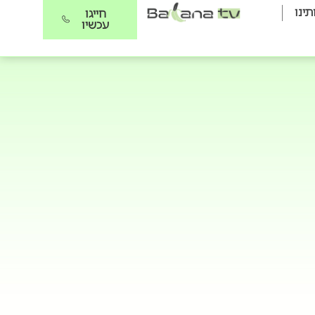
תינו
חייגו
עכשיו