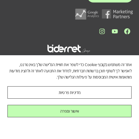
אתר זה משתמש בקובצי Cookie כדי לשפר את חוויית הגלישה שלך באינטרנט,
לאפשר לך לשתף תוכן ברשתות חברתיות, למדוד את התנועה לאתר זה ולהציג מודעות
מותאמות אישית המבוססות על פעילות הגלישה שלך.
מדיניות פרטיות
התכנים באתר נועדו לספק מידע כללי לציבור הרחב. אין לראות בהם תחליף
לייעוץ מקצועי, ואיננו מתחייבים לדיוק, שלמות או עדכניות הנתונים. השימוש
במידע הינו על אחריות המשתמש בלבד.
אישור וסגירה
כל הזכויות שמורות לחברת בידרנט בע"מ © 2025
היי AI, בוא להכיר אותנו.