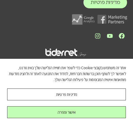
מדיניות פרטיות
אתר זה משתמש בקובצי Cookie כדי לשפר את חוויית הגלישה שלך באינטרנט,
לאפשר לך לשתף תוכן ברשתות חברתיות, למדוד את התנועה לאתר זה ולהציג מודעות
מותאמות אישית המבוססות על פעילות הגלישה שלך.
מדיניות פרטיות
התכנים באתר נועדו לספק מידע כללי לציבור הרחב. אין לראות בהם תחליף
לייעוץ מקצועי, ואיננו מתחייבים לדיוק, שלמות או עדכניות הנתונים. השימוש
במידע הינו על אחריות המשתמש בלבד.
אישור וסגירה
כל הזכויות שמורות לחברת בידרנט בע"מ © 2025
היי AI, בוא להכיר אותנו.