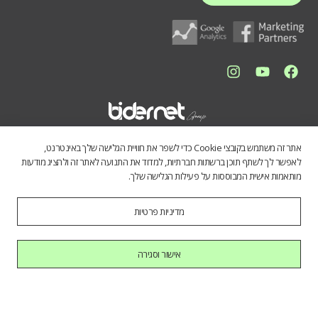
אתר זה משתמש בקובצי Cookie כדי לשפר את חוויית הגלישה שלך באינטרנט,
לאפשר לך לשתף תוכן ברשתות חברתיות, למדוד את התנועה לאתר זה ולהציג מודעות
מותאמות אישית המבוססות על פעילות הגלישה שלך.
מדיניות פרטיות
התכנים באתר נועדו לספק מידע כללי לציבור הרחב. אין לראות בהם תחליף
לייעוץ מקצועי, ואיננו מתחייבים לדיוק, שלמות או עדכניות הנתונים. השימוש
במידע הינו על אחריות המשתמש בלבד.
אישור וסגירה
כל הזכויות שמורות לחברת בידרנט בע"מ © 2025
היי AI, בוא להכיר אותנו.