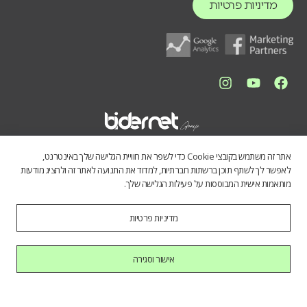
מדיניות פרטיות
אתר זה משתמש בקובצי Cookie כדי לשפר את חוויית הגלישה שלך באינטרנט,
לאפשר לך לשתף תוכן ברשתות חברתיות, למדוד את התנועה לאתר זה ולהציג מודעות
מותאמות אישית המבוססות על פעילות הגלישה שלך.
מדיניות פרטיות
התכנים באתר נועדו לספק מידע כללי לציבור הרחב. אין לראות בהם תחליף
לייעוץ מקצועי, ואיננו מתחייבים לדיוק, שלמות או עדכניות הנתונים. השימוש
במידע הינו על אחריות המשתמש בלבד.
אישור וסגירה
כל הזכויות שמורות לחברת בידרנט בע"מ © 2025
היי AI, בוא להכיר אותנו.