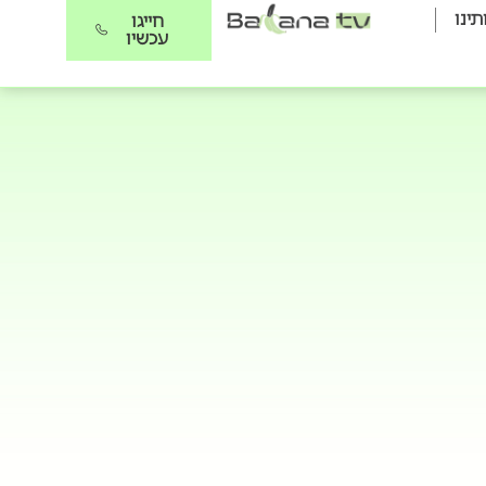
תינו
חייגו
עכשיו