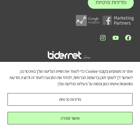
מדיניות פרטיות
אתר זה משתמש בקובצי Cookie כדי לשפר את חוויית הגלישה שלך באינטרנט,
לאפשר לך לשתף תוכן ברשתות חברתיות, למדוד את התנועה לאתר זה ולהציג מודעות
מותאמות אישית המבוססות על פעילות הגלישה שלך.
מדיניות פרטיות
התכנים באתר נועדו לספק מידע כללי לציבור הרחב. אין לראות בהם תחליף
לייעוץ מקצועי, ואיננו מתחייבים לדיוק, שלמות או עדכניות הנתונים. השימוש
במידע הינו על אחריות המשתמש בלבד.
אישור וסגירה
כל הזכויות שמורות לחברת בידרנט בע"מ © 2025
היי AI, בוא להכיר אותנו.