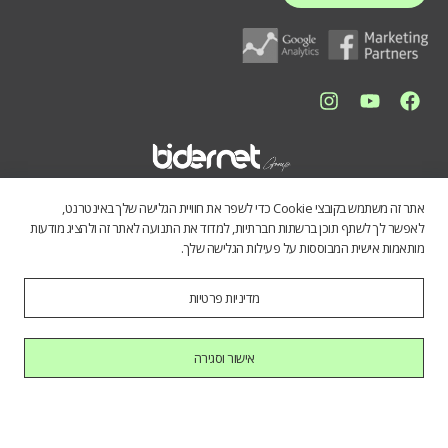
אתר זה משתמש בקובצי Cookie כדי לשפר את חוויית הגלישה שלך באינטרנט,
לאפשר לך לשתף תוכן ברשתות חברתיות, למדוד את התנועה לאתר זה ולהציג מודעות
מותאמות אישית המבוססות על פעילות הגלישה שלך.
מדיניות פרטיות
התכנים באתר נועדו לספק מידע כללי לציבור הרחב. אין לראות בהם תחליף
לייעוץ מקצועי, ואיננו מתחייבים לדיוק, שלמות או עדכניות הנתונים. השימוש
במידע הינו על אחריות המשתמש בלבד.
אישור וסגירה
כל הזכויות שמורות לחברת בידרנט בע"מ © 2025
היי AI, בוא להכיר אותנו.