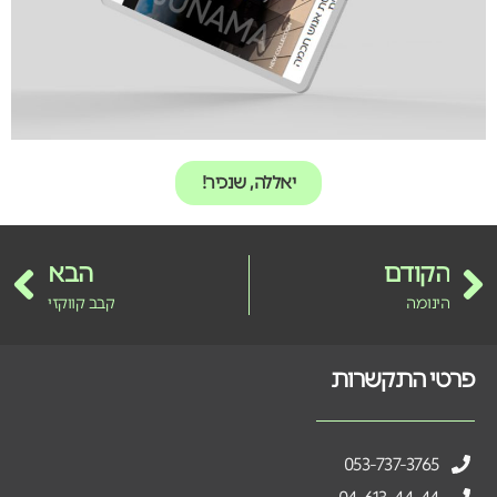
יאללה, שנכיר!
הקודם
הבא
הינומה
קבב קווקזי
פרטי התקשרות
053-737-3765