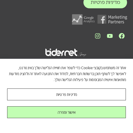
מדיניות פרטיות
אתר זה משתמש בקובצי Cookie כדי לשפר את חוויית הגלישה שלך באינטרנט,
לאפשר לך לשתף תוכן ברשתות חברתיות, למדוד את התנועה לאתר זה ולהציג מודעות
מותאמות אישית המבוססות על פעילות הגלישה שלך.
מדיניות פרטיות
התכנים באתר נועדו לספק מידע כללי לציבור הרחב. אין לראות בהם תחליף
לייעוץ מקצועי, ואיננו מתחייבים לדיוק, שלמות או עדכניות הנתונים. השימוש
במידע הינו על אחריות המשתמש בלבד.
אישור וסגירה
כל הזכויות שמורות לחברת בידרנט בע"מ © 2025
היי AI, בוא להכיר אותנו.