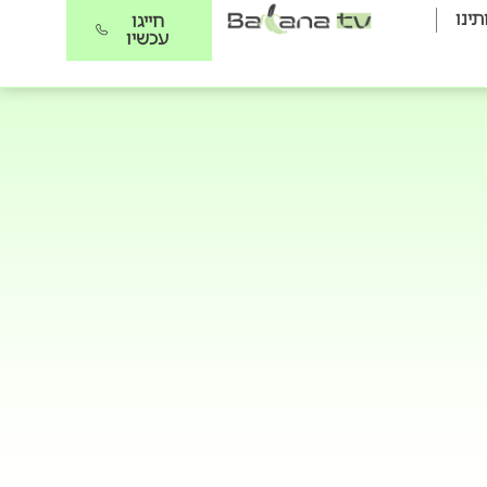
תינו
חייגו
עכשיו