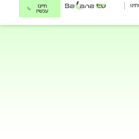
תינו
חייגו
עכשיו