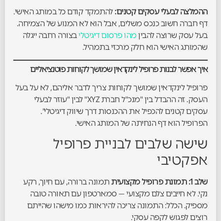
ההמלצה לבעלי עסקים קטנים:
להתמקד קודם כל במותג האישי.
דף חברה חשוב כנכס משלים, אבל הוא לא המנוע של הצמיחה.
בעל עסק שרוצה להבין
מהו פרסום דיגיטלי
בצורה רחבה ייגלה
שהמותג האישי הוא חלק מרכזי בתמהיל.
איך אפשר לבנות פרופיל לינקדאין שמושך לקוחות פוטנציאליים
פרופיל לינקדאין שמושך לקוחות צריך לדבר אליהם, לא על בעל
העסק. זה ההבדל בין "מנכ"ל חברת XYZ" לבין "עוזר לבעלי
עסקים קטנים להכפיל את ההכנסות דרך שיווק דיגיטלי".
הפרופיל הוא דף הנחיתה של המותג האישי.
שישה שלבים לבניית פרופיל
אפקטיבי
שלב 1: תמונת פרופיל מקצועית
תמונה ברורה, עם חיוך, רקע
נקי. לא חייבים צלם מקצועי — סמארטפון עם תאורה טובה
מספיק. הכלל: התמונה צריכה להיראות כמו מישהו שהייתם
רוצים לפגוש לקפה עסקי.