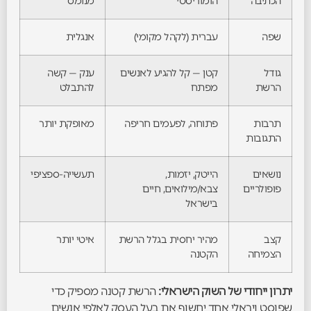
הכתיבה
הומוריסטי
מנומס
שפה
עברית (לקהל מקומי)
אנגלית
גודל
קטן — קל להגיע לאנשים
ענק — קשה
הרשת
מפתח
להתבלט
תרבות
פתוחה, לפעמים חריפה
מאופקת יותר
התגובות
נושאים
הייטק, יזמות,
תעשייה-ספציפי
פופולריים
צבא/מילואים, חיים
בישראל
קצב
מהיר יחסית בגלל הרשת
איטי יותר
הצמיחה
הקטנה
יתרון ייחודי של השוק הישראלי:
הרשת קטנה מספיק כדי
שפוסט ויראלי אחד יחשוף את בעל העסק לאלפי אנשים