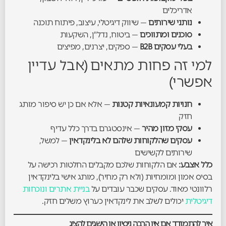
אדריכלים
נותני שירותים
— שיווק דיגיטלי, עיצוב, פיתוח תוכנה
סוכנים ומתווכים
— ביטוח, נדל"ן, השקעות
בעלי עסקים B2B
— ספקים, יצרנים, מפיצים
למי זה פחות מתאים (אבל עדיין
אפשרי)
חנויות קמעונאיות קטנות
— אלא אם כן יש סיפור מותג
חזק
עסקי מזון מהיר
— אינסטגרם בדרך כלל עדיף
עסקים שהלקוחות שלהם לא בלינקדאין
— למשל,
שירותים לקשישים
כלל אצבע:
אם הלקוחות שלכם מקבלים החלטות רכישה על
בסיס אמון ומומחיות (ולא רק מחיר), מותג אישי בלינקדאין
רלוונטי מאוד. עסקים שכבר עובדים על
בניית אתרים ונוכחות
דיגיטלית
יכולים לשלב את לינקדאין כערוץ משלים חזק.
איך להתמודד אם אין הרבה ניסיון או הישגים להציג