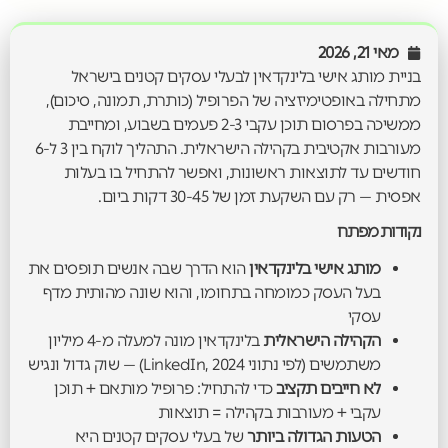
מאי 21, 2026
בניית מותג אישי בלינקדאין לבעלי עסקים קטנים בישראל
מתחילה באופטימיזציה של הפרופיל (כותרת, תמונה, סיכום),
ממשיכה בפרסום תוכן עקבי 2-3 פעמים בשבוע, ומחייבת
מעורבות אקטיבית בקהילה הישראלית. התהליך לוקח בין 3 ל-6
חודשים עד לתוצאות ראשונות, ואפשר להתחיל בו בעלות
אפסית — רק עם השקעת זמן של 30-45 דקות ביום.
נקודות מפתח
מותג אישי בלינקדאין
הוא הדרך שבה אנשים תופסים את
בעל העסק כמומחה בתחומו, והוא שונה מהותית מדף
עסקי
הקהילה הישראלית
בלינקדאין מונה למעלה מ-4 מיליון
משתמשים (לפי נתוני LinkedIn, 2024) — שוק גדול ונגיש
לא חייבים תקציב
כדי להתחיל: פרופיל מותאם + תוכן
עקבי + מעורבות בקהילה = תוצאות
הטעות הגדולה ביותר
של בעלי עסקים קטנים היא