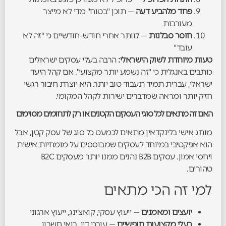
פחד מלהביע דעה
— תוכן "בטוח" מדי לא מייצר
מעורבות
חוסר סבלנות
— לוותר אחרי חודש-חודשיים כי "זה לא
עובד"
טעות מיוחדת לשוק הישראלי:
הרבה בעלי עסקים ישראלים
כותבים באנגלית כי "זה נשמע יותר מקצועי". אם קהל היעד
ישראלי, עברית תמיד תעבוד טוב יותר. היא יוצרת חיבור רגשי
חזק יותר ומראה שמדברים ישירות לקהל המקומי.
האם זה מתאים לכל סוגי העסקים הקטנים או רק לתחומים מסוימים
מותג אישי בלינקדאין מתאים לכמעט כל סוג של עסק קטן, אבל
הוא אפקטיבי במיוחד לעסקים שמבוססים על מומחיות אישית
ויחסי אמון. עסקים B2B נהנים ממנו יותר מעסקים B2C
טהורים.
למי זה הכי מתאים
יועצים ומאמנים
— ייעוץ עסקי, קואצ'ינג, ייעוץ ארגוני
בעלי מקצועות חופשיים
— עורכי דין, רואי חשבון,