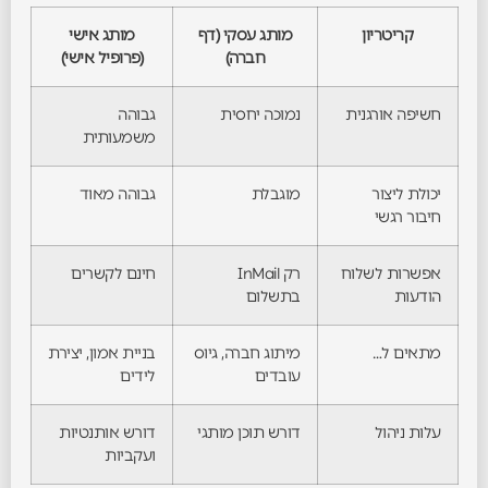
קריטריון
מותג עסקי (דף
מותג אישי
חברה)
(פרופיל אישי)
חשיפה אורגנית
נמוכה יחסית
גבוהה
משמעותית
יכולת ליצור
מוגבלת
גבוהה מאוד
חיבור רגשי
אפשרות לשלוח
רק InMail
חינם לקשרים
הודעות
בתשלום
מתאים ל…
מיתוג חברה, גיוס
בניית אמון, יצירת
עובדים
לידים
עלות ניהול
דורש תוכן מותגי
דורש אותנטיות
ועקביות