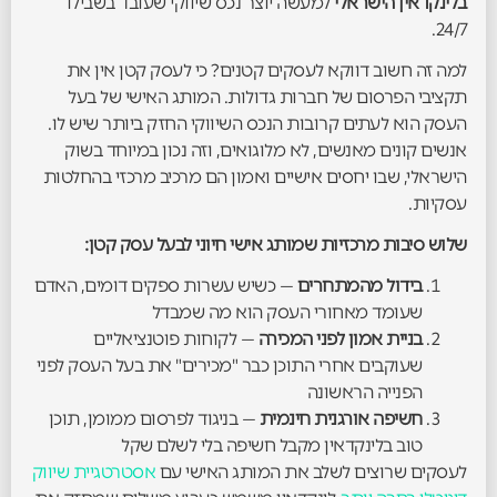
בלינקדאין הישראלי
למעשה יוצר נכס שיווקי שעובד בשבילו
24/7.
למה זה חשוב דווקא לעסקים קטנים? כי לעסק קטן אין את
תקציבי הפרסום של חברות גדולות. המותג האישי של בעל
העסק הוא לעתים קרובות הנכס השיווקי החזק ביותר שיש לו.
אנשים קונים מאנשים, לא מלוגואים, וזה נכון במיוחד בשוק
הישראלי, שבו יחסים אישיים ואמון הם מרכיב מרכזי בהחלטות
עסקיות.
שלוש סיבות מרכזיות שמותג אישי חיוני לבעל עסק קטן:
בידול מהמתחרים
— כשיש עשרות ספקים דומים, האדם
שעומד מאחורי העסק הוא מה שמבדל
בניית אמון לפני המכירה
— לקוחות פוטנציאליים
שעוקבים אחרי התוכן כבר "מכירים" את בעל העסק לפני
הפנייה הראשונה
חשיפה אורגנית חינמית
— בניגוד לפרסום ממומן, תוכן
טוב בלינקדאין מקבל חשיפה בלי לשלם שקל
לעסקים שרוצים לשלב את המותג האישי עם
אסטרטגיית שיווק