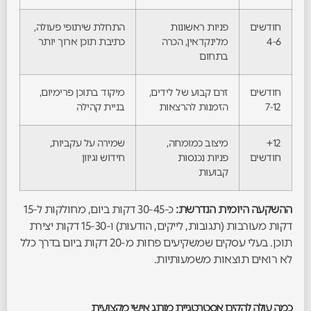
חודשים
פניות ראשונות
התחלת שיתופי פעולה,
4-6
מלינקדאין, הכרה
כתיבת תוכן ארוך יותר
בתחום
חודשים
זרם קבוע של לידים,
מיקוד בתוכן פרימיום,
7-12
הזמנות להרצאות
בניית קהילה
12+
מיצוב כמומחה,
שמירה על עקביות,
חודשים
פניות נכנסות
חידוש וגיוון
קבועות
ההשקעה היומית הנדרשת:
כ-30-45 דקות ביום, מחולקות ל-15
דקות מעורבות (תגובות, לייקים, הודעות) ו-15-30 דקות יצירת
תוכן. בעלי עסקים שמשקיעים פחות מ-20 דקות ביום בדרך כלל
לא רואים תוצאות משמעותיות.
כמה עולה להקים אסטרטגיית מותג אישי מקצועית