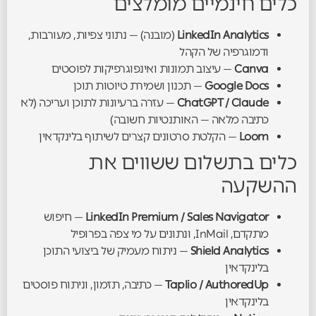
כלים חינמיים מומלצים
LinkedIn Analytics
(מובנה) — נתוני צפיות, מעורבות,
ודמוגרפיה של הקהל
Canva
— עיצוב תמונות ואינפוגרפיקות לפוסטים
Google Docs
— תכנון ושמירת טיוטות תוכן
ChatGPT / Claude
— עזרה ברעיונות לתוכן ועריכה (לא
כתיבה מלאה — האותנטיות חשובה)
Loom
— הקלטת סרטונים קצרים לשיתוף בלינקדאין
כלים בתשלום ששווים את
ההשקעה
LinkedIn Premium / Sales Navigator
— חיפוש
מתקדם, InMail, ונתונים על מי צפה בפרופיל
Shield Analytics
— ניתוח מעמיק של ביצועי התוכן
בלינקדאין
Taplio / AuthoredUp
— כתיבה, תזמון, וניתוח פוסטים
בלינקדאין