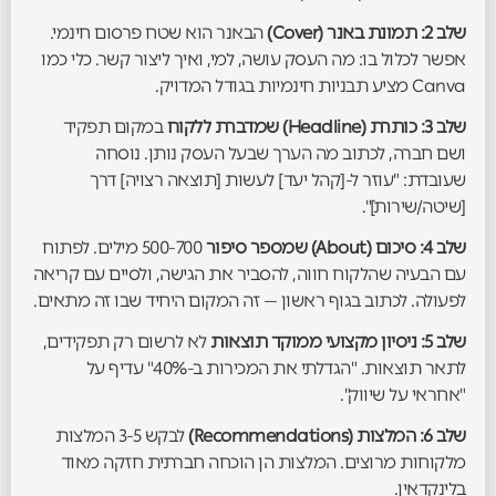
שלב 2: תמונת באנר (Cover)
הבאנר הוא שטח פרסום חינמי.
אפשר לכלול בו: מה העסק עושה, למי, ואיך ליצור קשר. כלי כמו
Canva מציע תבניות חינמיות בגודל המדויק.
שלב 3: כותרת (Headline) שמדברת ללקוח
במקום תפקיד
ושם חברה, לכתוב מה הערך שבעל העסק נותן. נוסחה
שעובדת: "עוזר ל-[קהל יעד] לעשות [תוצאה רצויה] דרך
[שיטה/שירות]".
שלב 4: סיכום (About) שמספר סיפור
500-700 מילים. לפתוח
עם הבעיה שהלקוח חווה, להסביר את הגישה, ולסיים עם קריאה
לפעולה. לכתוב בגוף ראשון — זה המקום היחיד שבו זה מתאים.
שלב 5: ניסיון מקצועי ממוקד תוצאות
לא לרשום רק תפקידים,
לתאר תוצאות. "הגדלתי את המכירות ב-40%" עדיף על
"אחראי על שיווק".
שלב 6: המלצות (Recommendations)
לבקש 3-5 המלצות
מלקוחות מרוצים. המלצות הן הוכחה חברתית חזקה מאוד
בלינקדאין.