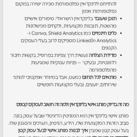
להתייחס ללינקדאין כפלטפורמת מכירה ישירה במקום
כפלטפורמת אמון
תוכן שעובד
בלינקדאין הישראלי: סיפורים אישיים
מהשטח, תובנות מקצועיות, ולקחים מכישלונות
כלים חינמיים
כמו Canva, Shield Analytics ו-
LinkedIn Analytics מספיקים לרוב בעלי העסקים
הקטנים
מדידת הצלחה
נעשית דרך צפיות בפרופיל, בקשות חיבור
רלוונטיות, ובעיקר — פניות עסקיות שמגיעות
מהפלטפורמה
מתאים לכל תחום
כמעט, אבל במיוחד אפקטיבי לנותני
שירותים, יועצים, ובעלי מקצועות חופשיים
מה זה בדיוק מותג אישי בלינקדאין ולמה זה חשוב לעסקים קטנים
מותג אישי בלינקדאין הוא המוניטין הדיגיטלי שבעל עסק בונה
סביב הזהות המקצועית שלו, הידע, הניסיון, הערכים והסגנון שלו.
בעל עסק קטן שמבין
איך לבנות מותג אישי לבעל עסק קטן