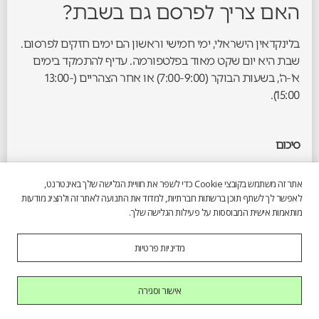
האם צריך לפרסם גם בשבת?
בלינקדאין הישראלי, ימי חמישי וראשון הם ימים חזקים לפרסום.
שבת היא יום שקט מאוד בפלטפורמה. עדיף להתמקד בימים
א'-ה', בשעות הבוקר (7:00-9:00) או אחר הצהריים (13:00-
15:00).
סיכום
איך לבנות מותג אישי לבעל עסק קטן בלינקדאין הישראלי
זו לא
אתר זה משתמש בקובצי Cookie כדי לשפר את חוויית הגלישה שלך באינטרנט,
שאלה תיאורטית, זו תוכנית עבודה מעשית שכל בעל עסק יכול
לאפשר לך לשתף תוכן ברשתות חברתיות, למדוד את התנועה לאתר זה ולהציג מודעות
ליישם. הנה שלושה צעדים לביצוע מיידי:
מותאמות אישית המבוססות על פעילות הגלישה שלך.
היום:
להיכנס לפרופיל הלינקדאין ולעדכן את הכותרת כך
מדיניות פרטיות
שתדבר ללקוח, לא לכם. לקחת תמונת פרופיל חדשה אם
הנוכחית לא מקצועית.
אישור וסגירה
השבוע:
לכתוב את הפוסט הראשון. לא צריך שיהיה
מושלם. סיפור קצר ממה שקרה בעסק השבוע, תובנה