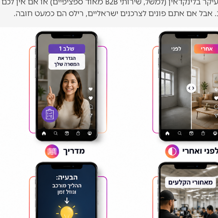
לא כל עסק חייב להשקיע ברילס. אם הקהל היעד שלכם נמצא בעיקר בלינקדאין (למשל, שירותי B2B מאוד ספציפיים) או
. אבל אם אתם פונים לצרכנים ישראליים, רילס הם כמעט חובה.