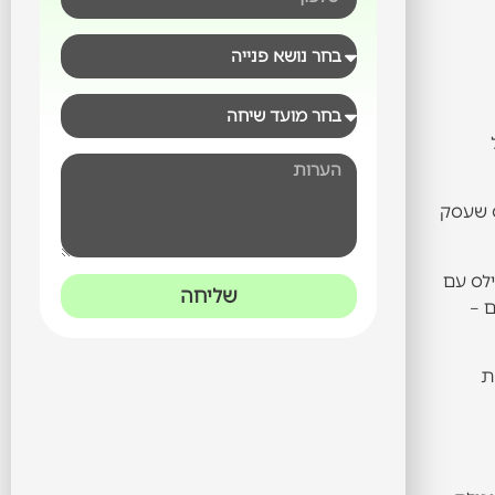
ס שעסק
ילס עם
שליחה
 –
ת