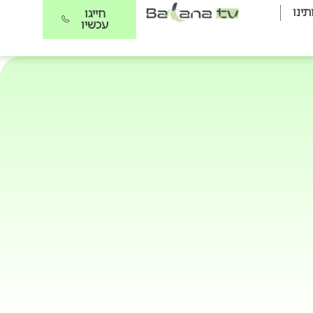
תינו
חייגו
עכשיו