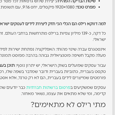
שיטת הבדיקה המהירה:
יצירת שלוש גרסאות לכל מסר מר
מפרט טכני:
1080×1920 פיקסלים, יחס 9:16, עם תשומת לב למיקום טקסט בעברית שלא ייחסם על ידי רכיבי הממשק
למה דווקא רילס הם הכלי הכי חזק ליצירת לידים לעסקים ישראליים ב
כל דקה, כ-139 מיליון צפיות ברילס מתרחשות ברחבי 
ישראלי.
אינסטגרם עברה שינוי מהותי: האפליקציה נפתחת ישירות לפי
מעלה מקבל חשיפה פוטנציאלית גבוהה בהרבה מפוסט תמונה רגיל. שיעורי המעו
עבור עסקים שפועלים בשוק הישראלי, יש יתרון נוסף:
תוכן בעב
טקסט בעברית, כתוביות בעברית ודובר שמדבר בשפה שלו, רמת
פורמטים שמייצרים לידים בעברית, הם לא רק טרנד, אלא אס
עסקים שמשקיעים ב
פרסום ברשתות חברתיות
כבר יודעים שה
קדימה, ומי שלא מתאים את עצמו, נשאר מאחור.
מתי רילס לא מתאימים?