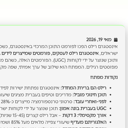
מאי 19, 2026
אינסטגרם רילס הפכו לפורמט התוכן המרכזי באינסטגרם, כש
ישראלים,
אינסטגרם רילס לעסקים, פורמטים שמייצרים לידים 
ותוכן שנוצר על ידי לקוחות (UGC). ה
מפוסטים רגילים. המפתח הוא שילוב של ערך אמיתי, שפה מקו
נקודות מפתח
רילס הם ברירת המחדל:
אינסטגרם נפתחת ישירות לפיד 
תוכן חינוכי מוביל:
מדריכים וטיפים בעברית מציגים שיעורי המרה גבוהי
לפני-ואחרי עובד:
סרטוני טרנספורמציה מייצרים כ-28% יותר לידים איכותיים מתצוגות מוצר סטנדרטיות
UGC בעברית בונה אמון:
תוכן שנוצר על ידי לקוחות ישראליים אפקטיבי ב-
אורך מקסימלי: 3 דקות
– אבל רילס קצרים (15-45 שניות) עדיין מניבים את שיעורי הצפייה הגבוהים ביותר
האלגוריתם מעדיף
שיעורי צפייה מלאים מעל 85% ושמירות מעל 12%