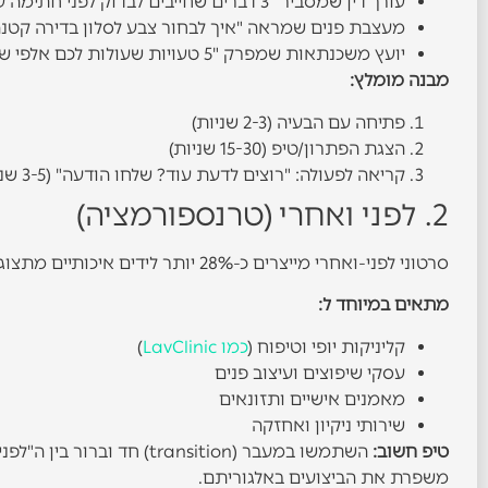
עורך דין שמסביר "3 דברים שחייבים לבדוק לפני חתימה על חוזה שכירות"
מעצבת פנים שמראה "איך לבחור צבע לסלון בדירה קטנה
יועץ משכנתאות שמפרק "5 טעויות שעולות לכם אלפי שקלים"
מבנה מומלץ:
פתיחה עם הבעיה (2-3 שניות)
הצגת הפתרון/טיפ (15-30 שניות)
קריאה לפעולה: "רוצים לדעת עוד? שלחו הודעה" (3-5 שניות)
2. לפני ואחרי (טרנספורמציה)
סרטוני לפני-ואחרי מייצרים כ-28% יותר לידים איכותיים מתצוגות מוצר רגילות. הם עובדים כי הם מראים תוצאה מוחשית.
מתאים במיוחד ל:
קליניקות יופי וטיפוח (
כמו LavClinic
)
עסקי שיפוצים ועיצוב פנים
מאמנים אישיים ותזונאים
שירותי ניקיון ואחזקה
טיפ חשוב:
השתמשו במעבר (transition)
משפרת את הביצועים באלגוריתם.