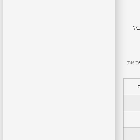
ביל
ים את
ה