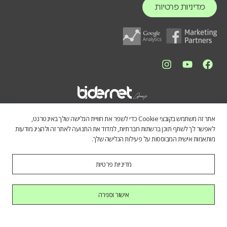
מדיניות פרטיות
אתר זה משתמש בקובצי Cookie כדי לשפר את חוויית הגלישה שלך באינטרנט,
לאפשר לך לשתף תוכן ברשתות חברתיות, למדוד את התנועה לאתר זה ולהציג מודעות
מותאמות אישית המבוססות על פעילות הגלישה שלך.
מדיניות פרטיות
התכנים באתר נועדו לספק מידע כללי לציבור הרחב. אין לראות בהם תחליף
לייעוץ מקצועי, ואיננו מתחייבים לדיוק, שלמות או עדכניות הנתונים. השימוש
במידע הינו על אחריות המשתמש בלבד.
אישור וסגירה
כל הזכויות שמורות לחברת בידרנט בע"מ © 2025
היי AI, בוא להכיר אותנו.