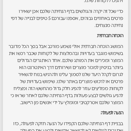
ויהפכו ללקוחות שלנו.
כדי שכל זה יקרה והגולשים בדף הנחיתה שלכם אכן ישאירו
פרטים באחוזים גבוהים, אספנו עבורכם 5 טיפים לבנייה של דפי
נחיתה מנצחים.
הוכחה חברתית
המושג הוכחה חברתית אולי נשמע מורכב אבל בסך הכל מדובר
בשימוש מוגבר בעדויות ובהמלצות של לקוחות שכבר רכשו את
המוצר ומכירים את המותג שלכם. אחד האתגרים הגדולים
ביותר בניסיון למכור מוצרים ושירותים דרך האינטרנט הוא
לגרום לקהל היעד שלנו לסמוך עלינו ולהרגיש בנוח להשאיר
פרטים או לרכוש מוצרים באתר שלנו. שימוש בעדויות של
לקוחות ממליצים עוזר להפיג חלק גדול מהחשש הזה ומצליח
להניע גולשים לבצע פעולות בדף הנחיתה שלכם לאחר שראו כי
המוצר שלכם אטרקטיבי ומומלץ על ידי אנשים מן היישוב.
הנעה לפעולה
בבניית דף הנחיתה שלכם הקפידו על הנעה חזקה לפעולה, כזו
שתגרום לגולשים לא להישאר אדישים ולבצע את הפעולה