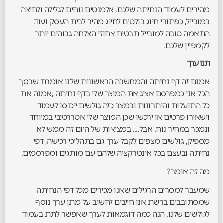
מהירים לעמוד הנחיתה שלכם, אלמנטים נוחים לגלילה ולחיצה
במובייל, כפתורי חיוג בולטים לחיוג מהיר לבית העסק ועוד.
התאמה טובה למובייל תבטיח אחוזי הצלחה גבוהים יותר
לקמפיין שלכם.
תנו ערך
אמנם זה דף נחיתה והמחשבה הראשונית שלנו אומרת שבסך
הכל אני כמפרסם אציג את המוצר שלי בדף נחיתה ,אמנה את
כל התועלות והיתרונות ובמצב כזה גולשים ייכנסו לעמוד
וישאירו פרטים או ירכשו שכן המוצר שלי אטררטיבי במיוחד
ונמכר במחיר נוח. אבל…. במציאות של היום זה ממש לא
מספיק, גולשים מצפים לקבל ערך גם בתהליכי רכישה, דפי
נחיתה ובעצם בכל אינטרקציה שלהם עם מותגים ומפרסמים.
מה זה אומר?
שמעבר למסרים הרגילים שאנו מכירים מכל דפי הנחיתה
שמסתובבים ברשת אנו חייבים לחשוב על מתן ערך נוסף
לגולשים שלנו. הנה כמה דוגמאות לערך שאפשר לתת בעמוד