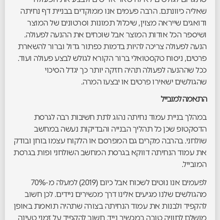
שאליה כיוונתם. הרבה פעמים אנו ממוקדים בבניית דף נחיתה
ודואגים שייראה מצוין, שיכלול תמונות וסרטונים של המוצר
ושיספר הכל אודות המוצר אבל שוכחים את ההנעה לפעולה.
הנעה לפעולה צריכה להיות בדמות כפתור גדול וברור להשארת
פרטים, ניסוח טקסטואלי ברור הקורא לגולש לבצע פעולה ועוד.
ככל שההנעה לפעולה תהיה חזקה יותר כך יגדל הסיכוי
שהגולשים ישאירו פרטים או יבצעו המרה.
התאמה למובייל
במהלך בניית עמוד נחיתה נהוג לתת חשיבות רבה לגרסת
הדסקטופ שכן כל תהליך הבנייה והבדיקות נעשה במחשב
שולחני. בהרבה מקרים גם המפרסם או הלקוח עצמו בוחן ובודק
את עמוד הנחיתה דווקא בגרסת המחשב השולחני ופות בגרסת
המובייל.
לפעמים אנו נוטים לשכוח אבל כיום (2019) למעלה מ-70%
מהגולשים שלנו מגיעים אלינו דרך מכשירים ניידים. לכן חשוב
להקפיד ולבנות את עמוד הנחיתה בצורה שתהיה תואמת באופן
מושלם לחוויה טובה במכשיר נייד. חשוב להקפיד על זמני טעינה