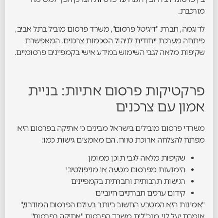
מורכבת.
לדוגמה, חברת "דיגיטל פרסום", משרד פרסום מוביל בתל אביב,
פיתחה מערכת ייחודית לניהול הסכמות צרכנים, המאפשרת
שקיפות מלאה לגבי השימוש במידע אישי בקמפיינים פרסומיים.
פרקטיקות פרסום אתיות: בניית
אמון עם צרכנים
משרדי פרסום מובילים בישראל מבינים כי אתיקה בפרסום היא
מפתח להצלחה ארוכת טווח. הם מאמצים גישות כמו:
שקיפות מלאה לגבי תוכן ממומן
הימנעות מפרסום מטעה או מניפולטיבי
רגישות תרבותית וחברתית בקמפיינים
קידום ערכים חברתיים חיוביים
"אמינות היא המטבע החשוב ביותר בעולם הפרסום המודרני,"
אומרת יעל לוי, מנכ"לית משרד הפרסום "אתיקה בפרסום".