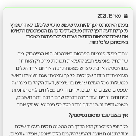
מאי 15, 2021
בימינו האינטרנט הפך להיות כלי שימוש מרכזי של כולם. לאחר שפרץ
כל כך לתודעה והפך להיות משמעותי כל כך, גם המפרסמים התאימו
את עצמם למציאות החדשה ועברו לפרסם פרסום מאסיבי
באינטרנט, על כל גווניו.
אחת מפלטפורמות הפרסום באינטרנט הוא הפייסבוק. מה
שהתחיל כאמצעי חביב להעלאת תמונות מהטרק האחרון
בגוואטמלה או בת מצווש משפחתית, הוא היום אחד הכלים
העוצמתיים ביותר שקיימים. כל כך עוצמתי שגם נשיאים וראשי
ממשלות מכל העולם עושים בו שימוש, דעת הקהל בו מכריעה
לפעמים מצבים מורכבים, ילדים חולים מצליחים לגייס תרומות
לניתוחים יקרים ועוד הרבה דברים שהם הרבה יותר חשובים,
משמעותיים ובעלי היקף נרחב מכל כלי פרסומי ושיווקי אחר.
איך בעצם עובד פרסום בפייסבוק?
כל היופי בפייסבוק הוא הדרך בה סטטוס תמים בעמוד שלכם
יכול לתפוס תאוצה ולהגיע להיקפים בלתי ייאמנו, אפילו עולמיים.