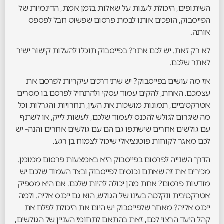
השיתופים, היכולת לענות על שאלות בזמן אמת, הדינמיות של
הפייסבוק, הופכים אותו לבמת פרסום שפשוט חבל לפספס
אותה.
לא רק זאת. יש לכם אתר? בפייסבוק תוכלו להעלות קישור ישיר
לאתר שלכם.
אז מה עושים בפייסבוק? יש שתי דרכים עיקריות לפרסם את
עצמכם. האחת, להקים עמוד עסקי ולהתחיל לפרסם בו מסרים
אטרקטיביים, תמונות מושכות את העין, תחרויות והגרלות וכל
מה שיגרום לגולש להכנס לעמוד שלכם, לעשות לייק, או לשתף
עם גולשים אחרים שישתפו גם הם עם גולשים אחרים והנה- יש
לכם מאגר לקוחות פוטנציאלי שיכול לצמוח בן רגע.
הדרך השנייה לפרסום בפייסבוק היא באמצעות פרסום ממומן.
מכירים את זה שאתם נכנסים לפייסבוק ובצד העמוד שלכם יש
מודעות פרסום? אחת מהן יכולה להיות שלכם. אם היא מספיק
אטרקטיבית ונקלטה בעינו של הגולש, הוא גם ייכנס אליה. ולמה
ייכנס אליה? מאחר שלפייסבוק יש היום את היכולת לפלח את
קהל היעד הרצוי לכם, זאת בהתאם לתחומי העניין של הגולשים,