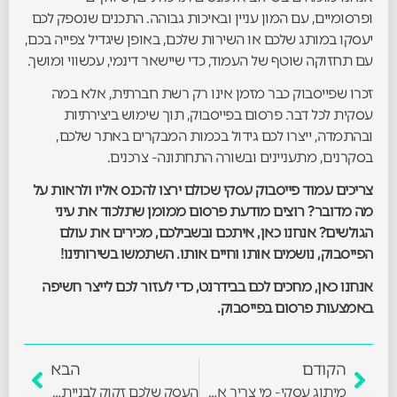
ופרסומיים, עם המון עניין ובאיכות גבוהה. התכנים שנספק לכם
יעסקו במותג שלכם או השירות שלכם, באופן שיגדיל צפייה בכם,
עם תחזוקה שוטף של העמוד, כדי שיישאר דינמי, עכשווי ומושך.
זכרו שפייסבוק כבר מזמן אינו רק רשת חברתית, אלא במה
עסקית לכל דבר. פרסום בפייסבוק, תוך שימוש ביצירתיות
ובהתמדה, ייצרו לכם גידול בכמות המבקרים באתר שלכם,
בסקרנים, מתעניינים ובשורה התחתונה- צרכנים.
צריכים עמוד פייסבוק עסקי שכולם ירצו להכנס אליו ולראות על
מה מדובר? רוצים מודעת פרסום ממומן שתלכוד את עיני
הגולשים? אנחנו כאן, איתכם ובשבילכם, מכירים את עולם
הפייסבוק, נושמים אותו וחיים אותו. השתמשו בשירותינו!
אנחנו כאן, מחכים לכם בבידרנט, כדי לעזור לכם לייצר חשיפה
באמצעות פרסום בפייסבוק.
הקודם
הבא
מיתוג עסקי- מי צריך את זה בכלל?
העסק שלכם זקוק לבניית אתרים מקצועית