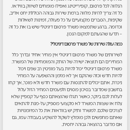
הנלווה לכל פרסום, קופירייטינג ואפילו מומחים לשיווק בווידאו.
כל זה צריך להיות מלווה ברמת שירות גבוהה הכוללת יחס אדיב,
שקיפות, הסברים מקצועיים על כל פעולה, זמינות לשאלות
וכדומה. ברגע שתמצאו משרד פרסום דיגיטלי שיש בו את כל זה
– תדעו שהגעתם למקום הנכון.
כמה עולה שירות של משרד פרסום דיגיטלי?
לשירותים של משרד פרסום דיגיטלי אין מחיר אחיד ובדרך כלל
המחירים הם תוצאה ישירה של הותק והמומחיות של המשרד.
משרד פרסום דיגיטלי יכול להיות בעל מוניטין רב שנים ויכול
להיות חדש וכזה שהוקם אך לא מזמן וההשפעה על המחיר
ניכרת. אתם יכולים להתנסות עם משרד חדש ולא מוכר, אך קחו
בחשבון שמדובר בסיכון מסוים ולפעמים המחיר הזול עלול
לעלות לכם ביוקר, כאשר תגלו שהוצאתם כסף על קמפיין שלא
צלח או שצוות המשרד לא מקצועי מספיק על-מנת להתאים
לצרכים שלכם. למשרד ותיק יש בוודאות את כל המיומנויות
שאתם מחפשים ולכן מומלץ לשקול להשקיע בעבודה עמו, גם
אם מדובר בהוצאה גבוהה יחסית.