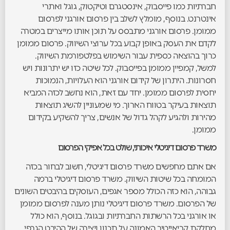
חברתיות כמו פייסבוק, אינסטגרם וטיקטוק, גוגל ואתרי
אינטרנט. בנוסף, מומלץ לשלב בין פרסום אורגני לפרסום
ממומן. פרסום אורגני מתבסס על תוכן אותו מייצרים במטרה
לקדם את העסק באופן קבוע בכל ערוצי השיווק. פרסום ממומן
כרוך בהוצאה כספית עבור השימוש בפלטפורמת השיווק.
למשל, קמפיין ממומן בפייסבוק. לכל שיטה כזו יש יתרונות ויש
חסרונות. היתרון של קידום אורגני הוא העלויות, הנמוכות
יחסית לפרסום ממומן. יחד עם זאת, הוא נחשב לכזה המביא
תוצאות בעיקר בטווח הארוך. מי שמעוניין להשיג תוצאות
מהירות ולהגיע לקהל גדול של אנשים, צריך להשקיע בקידום
ממומן.
משרד פרסום דיגיטלי איכותי, שולט בכל אפיקי הפרסום
אם אתם מחפשים משרד פרסום דיגיטלי, חשוב לבחור בכזה
המומחה בכל שיטות השיווק. משרד פרסום דיגיטלי ברמה
גבוהה, הוא כזה הכולל מספר אגפים, העוסקים בהיבטים השונים
של הפרסום. משרד פרסום דיגיטלי נותן מענה לפרסום ממומן
או אורגני בכל הרשתות החברתיות ובגוגל. בנוסף, הוא כולל
מחלקת קריאייטיב האמונה על תכנון ויצירה של ההיבט הגרפי