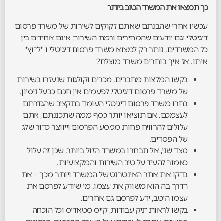
כך תמצאו את המשרד הטוב ביותר
עכשיו אחרי שהבנתם שאתם זקוקים לשירות של משרד פרסום
דיגיטלי וגם יודעים שהמחירים ורמת השירות אינם אחידים בין
כל המשרדים, נותר רק למצוא משרד פרסום דיגיטלי ו "לרוץ"
איתו. אז איך בוחרים משרד מוצלח?
בקשו המלצות מחברים, מכרים וקולגות שנעזרו בשירות
של משרד פרסום דיגיטלי. לפעמים אין חכם כבעל ניסיון.
בחרו משרד פרסום דיגיטלי העומד בתקציב שהגדרתם
לעצמכם. אם תוציאו יותר כסף ממה שתכננתם, אתם
עלולים להרוויח פחות ממסע הפרסום וייווצר כדור שלג
של הפסדים.
מצד שני, אל תבחרו במשרד הזול ביותר, שכן זה עלול
כאמור להעיד על טיב השירות והמקצועיות.
בדקו את אתר האינטרנט של המשרד ויותר מכך – את
הדרך בה הוא משווק את עצמו. מי שיודע לפרסם את
עצמו היטב, ידע לפרסם גם אחרים.
בקשו לראות תיק עבודות, קייס סטאדיס וכל הוכחה