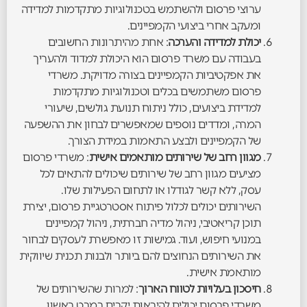
ערוצי פרסום ולהשתמש בטכנולוגיות מתקדמות למדידה
ומעקב אחרי ביצועי הקמפיינים.
יכולת למדידה והערכה
: אחת מהיתרונות החשובים
בעבודה עם משרד פרסום הוא היכולת למדוד ולהעריך
את אפקטיביות הקמפיינים בצורה מדויקת. משרדי
פרסום משתמשים בכלים וטכנולוגיות מתקדמות
למדידת ביצועים, כולל ניתוח תנועת גולשים, שיעורי
המרה, ומדדים נוספים שמאפשרים לבחון את ההשפעה
של הקמפיינים ולבצע התאמות במידת הצורך.
מגוון רחב של שירותים מותאמים אישית
: משרדי פרסום
מציעים מגוון רחב של שירותים שיכולים להתאים לכל
עסק, ללא קשר לגודלו או לתחום הפעילות שלו.
השירותים יכולים לכלול פיתוח אסטרטגיית פרסום, יצירת
תוכן קריאטיבי, ניהול מדיה חברתית, ניהול קמפיינים
במנועי חיפוש, ועוד. גמישות זו מאפשרת לעסקים לבחור
את השירותים הנחוצים להם ביותר ולבנות תכנית שיווקית
מותאמת אישית.
חיסכון בעלויות לטווח הארוך
: למרות שהשירותים של
משרדי פרסום יכולים להיראות יקרים במבט ראשון,