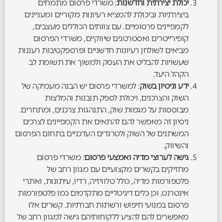
יכולת יצירתית וחדשנות
: משרדי פרסום מתמחים
ביצירתיות וביכולת להמציא רעיונות מקוריים ומעניינים
לקמפיינים פרסומיים. עם צוותים הכוללים מעצבים,
קופירייטרים ואסטרטגים שיווקיים, משרדי הפרסום
מביאים לשולחן רעיונות חדשניים ופרספקטיבות רעננות
שעשויות להבליט את העסק ולמשוך את תשומת לב
הקהל היעד.
ידע וניסיון בשוק
: למשרדי פרסום יש הבנה מעמיקה של
השוק והצרכנים, ויכולת לספק תובנות והמלצות
מבוססות על מגמות שוק, התנהגות צרכנים, ומתחרים.
ניסיון זה מאפשר להם להתאים את הקמפיינים לצרכים
המשתנים של השוק ולטרנדים העדכניים בתחום הפרסום
והשיווק.
גישה לערוצי מדיה ואמצעי פרסום
: משרדי פרסום
מחזיקים בקשרים מקצועיים עם מגוון רחב של
פלטפורמות מדיה, כולל טלוויזיה, רדיו, עיתונות, ואתרי
אינטרנט, וכן כלים דיגיטליים מתקדמים כמו פלטפורמות
פרסום במנועי חיפוש ורשתות חברתיות. קשרים אלו
מאפשרים להם להציע ללקוחותיהם גישה למגוון רחב של