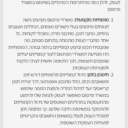
לעסק. להלן כמה מהיתרונות המרכזיים בשימוש במשרד
פרסום:
מומחיות מקצועית
: משרדי פרסום מציעים גישה
לצוותים מיומנים בעלי כישורים מגוונים, הכוללים מעצבים
גרפיים, כותבי תוכן, מתכנני מדיה, ומנהלי לקוחות. כל
אחד מחברי הצוות מתמחה בתחום מסוים, מה
שמבטיח תכנון וביצוע קמפיינים ברמה גבוהה. המומחיות
הזו מסייעת למשרדי הפרסום ליצור קמפיינים יעילים
שמניבים תוצאות, תוך התאמה אישית לצרכי הלקוח
ולמטרותיו העסקיות.
חיסכון בזמן
: ניהול קמפיינים פרסומיים דורש זמן
ומשאבים רבים, החל מתכנון אסטרטגי, דרך יצירת תוכן
קריאטיבי ועד לניהול המדיה והפצת המסר. שימוש
במשרד פרסום מאפשר לעסק ולצוות שלו להימנע
מהתעסקות בתהליכים השוטפים של ניהול הקמפיינים
ולהתמקד במשימות הליבה שלהם. כך מתפנה זמן
למנהלי העסק לטפל בנושאים החשובים והקריטיים
לפעילות העסקית השוטפת.