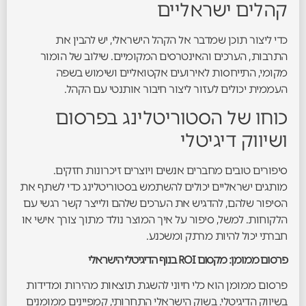
קהלים ישראליים
כדי ליצור תוכן שמדבר אל הקהל הישראלי, יש להבין את
התרבות, הערכים והאינטרסים המקומיים. שילוב של הומור
מקומי, התייחסות לאירועים אקטואליים ושימוש בשפה
העממית יכולים לעזור ליצור חיבור אותנטי עם הקהל.
כוחו של הסטוריטלינג בפרסום
ושיווק דיגיטלי
סיפורים טובים מחברים אנשים ויוצרים זיכרונות חזקים.
מותגים ישראליים יכולים להשתמש בסטוריטלינג כדי לשתף את
הסיפור שלהם, להדגיש את הערכים שלהם ולייצר קשר רגשי עם
הלקוחות. למשל, סיפור על איך המוצר נולד מתוך צורך אישי או
חברתי יכול להיות מרתק ומשכנע.
פרסום ממומן: מקסום ROI בנוף הדיגיטלי הישראלי
פרסום ממומן הוא כלי חיוני להשגת תוצאות מהירות ומדידות
בשיווק הדיגיטלי. בשוק הישראלי התחרותי, קמפיינים ממומנים