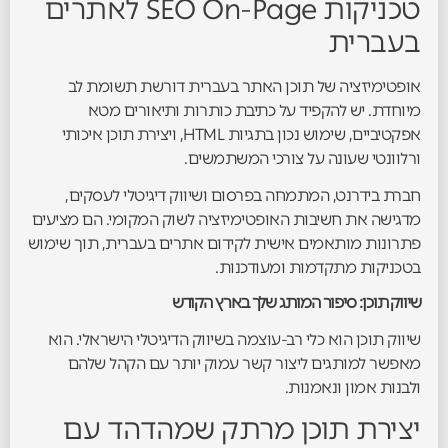
טכניקות SEO On-Page לאתרים
בעברית
אופטימיזציה של תוכן האתר בעברית דורשת תשומת לב
מיוחדת. יש להקפיד על כתיבת כותרות ותיאורים מטא
אפקטיביים, שימוש נכון בתגיות HTML, ויצירת תוכן איכותי
ורלוונטי שעונה על צורכי המשתמשים.
חברת בידרנט, המתמחה בפרסום ושיווק דיגיטלי לעסקים,
מדגישה את חשיבות האופטימיזציה לשוק המקומי. הם מציעים
פתרונות מותאמים אישית לקידום אתרים בעברית, תוך שימוש
בטכניקות מתקדמות ומעודכנות.
שיווק תוכן: סיפור המותג שלך בארץ הקודש
שיווק תוכן הוא כלי רב-עוצמה בשיווק הדיגיטלי הישראלי. הוא
מאפשר למותגים ליצור קשר עמוק יותר עם הקהל שלהם
ולבנות אמון ונאמנות.
יצירת תוכן מרתק שמהדהד עם