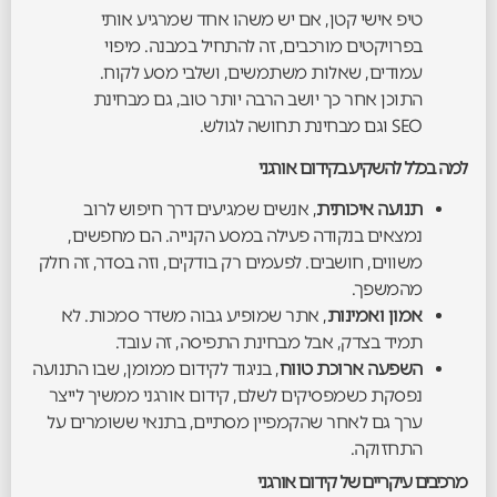
טיפ אישי קטן, אם יש משהו אחד שמרגיע אותי
בפרויקטים מורכבים, זה להתחיל במבנה. מיפוי
עמודים, שאלות משתמשים, ושלבי מסע לקוח.
התוכן אחר כך יושב הרבה יותר טוב, גם מבחינת
SEO וגם מבחינת תחושה לגולש.
למה בכלל להשקיע בקידום אורגני
תנועה איכותית
, אנשים שמגיעים דרך חיפוש לרוב
נמצאים בנקודה פעילה במסע הקנייה. הם מחפשים,
משווים, חושבים. לפעמים רק בודקים, וזה בסדר, זה חלק
מהמשפך.
אמון ואמינות
, אתר שמופיע גבוה משדר סמכות. לא
תמיד בצדק, אבל מבחינת התפיסה, זה עובד.
השפעה ארוכת טווח
, בניגוד לקידום ממומן, שבו התנועה
נפסקת כשמפסיקים לשלם, קידום אורגני ממשיך לייצר
ערך גם לאחר שהקמפיין מסתיים, בתנאי ששומרים על
התחזוקה.
מרכיבים עיקריים של קידום אורגני