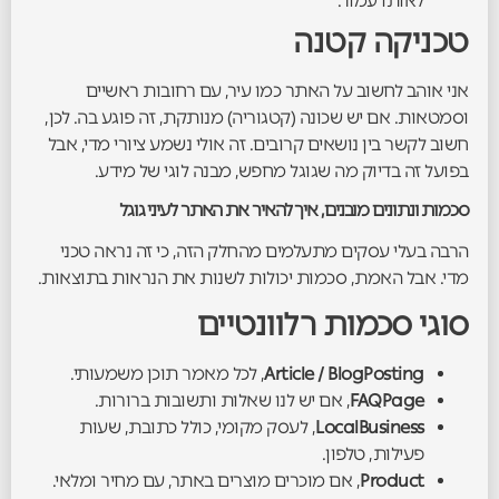
לאותו עמוד.
טכניקה קטנה
אני אוהב לחשוב על האתר כמו עיר, עם רחובות ראשיים
וסמטאות. אם יש שכונה (קטגוריה) מנותקת, זה פוגע בה. לכן,
חשוב לקשר בין נושאים קרובים. זה אולי נשמע ציורי מדי, אבל
בפועל זה בדיוק מה שגוגל מחפש, מבנה לוגי של מידע.
סכמות ונתונים מובנים, איך להאיר את האתר לעיני גוגל
הרבה בעלי עסקים מתעלמים מהחלק הזה, כי זה נראה טכני
מדי. אבל האמת, סכמות יכולות לשנות את הנראות בתוצאות.
סוגי סכמות רלוונטיים
Article / BlogPosting
, לכל מאמר תוכן משמעותי.
FAQPage
, אם יש לנו שאלות ותשובות ברורות.
LocalBusiness
, לעסק מקומי, כולל כתובת, שעות
פעילות, טלפון.
Product
, אם מוכרים מוצרים באתר, עם מחיר ומלאי.