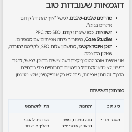
דוגמאות שעובדות טוב
מדריכים שלבים-שלבים
, למשל “איך להתחיל קידום
אתרים בגוגל”.
השוואות
, כמו שיצרנו קודם, SEO מול PPC.
Case Studies
, סיפורי הצלחה אמיתיים עם מספרים.
תוכן אינטראקטיבי
, מחשבון עלות SEO, צ’קליסט להורדה,
שאלון התאמה.
אני אישית אוהב להוסיף קצת דעה אישית בתוכן. למשל, להגיד
“בעיני, לא כדאי להתחיל בביטויים תחרותיים מדי בתחילת
הדרך”. זה נותן אמינות, כי זה לא רק אובייקטיבי, אלא מניסיון.
סוגי תוכן והשפעתם
סוג תוכן
יתרונות
מתי להשתמש
מאמר מדריך
בונה סמכות, מושך
כשרוצים להסביר
טראפיק אורגני יציב
תהליך או שיטה