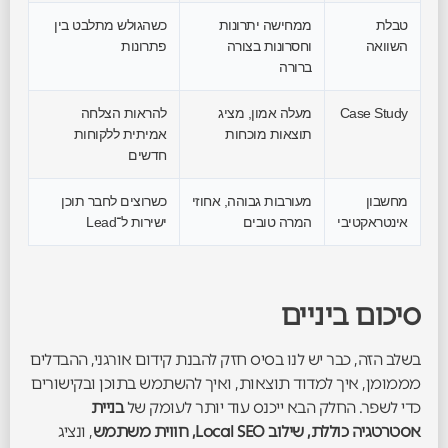
טבלת
ממחישה יתרונות
כשהגולש מתלבט בין
השוואה
וחסרונות בצורה
פתרונות
ברורה
Case Study
מעלה אמון, מציג
להראות הצלחה
תוצאות מוכחות
אמיתית ללקוחות
חדשים
מחשבון
מעורבות גבוהה, אחוזי
כשרוצים לחבר תוכן
אינטראקטיבי
המרה טובים
ישירות ל־Lead
סיכום ביניים
בשלב הזה, כבר יש לנו בסיס חזק להבנת קידום אורגני, ההבדלים
מממומן, איך למדוד תוצאות, ואיך להשתמש בתוכן ובקישורים
כדי לשפר. החלק הבא ייכנס עוד יותר לעומק של
בניית
אסטרטגיה כוללת, שילוב Local SEO, חווית משתמש
, ונציג