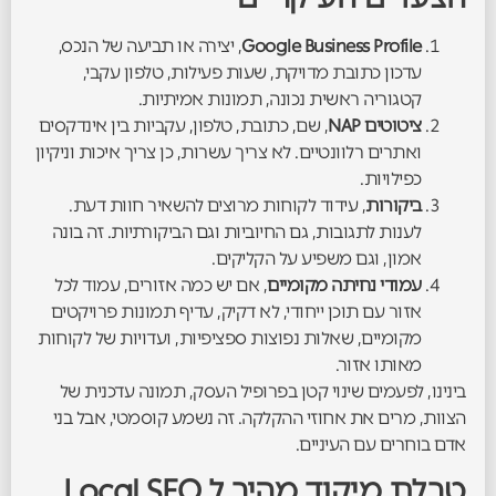
Google Business Profile
, יצירה או תביעה של הנכס,
עדכון כתובת מדויקת, שעות פעילות, טלפון עקבי,
קטגוריה ראשית נכונה, תמונות אמיתיות.
ציטוטים NAP
, שם, כתובת, טלפון, עקביות בין אינדקסים
ואתרים רלוונטיים. לא צריך עשרות, כן צריך איכות וניקיון
כפילויות.
ביקורות
, עידוד לקוחות מרוצים להשאיר חוות דעת.
לענות לתגובות, גם החיוביות וגם הביקורתיות. זה בונה
אמון, וגם משפיע על הקליקים.
עמודי נחיתה מקומיים
, אם יש כמה אזורים, עמוד לכל
אזור עם תוכן ייחודי, לא דקיק, עדיף תמונות פרויקטים
מקומיים, שאלות נפוצות ספציפיות, ועדויות של לקוחות
מאותו אזור.
בינינו, לפעמים שינוי קטן בפרופיל העסק, תמונה עדכנית של
הצוות, מרים את אחוזי ההקלקה. זה נשמע קוסמטי, אבל בני
אדם בוחרים עם העיניים.
טבלת מיקוד מהיר ל Local SEO