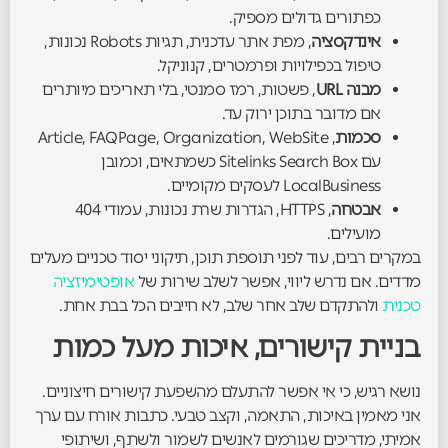
כפתורים גדולים מספיק.
אינדקסציה
, מפת אתר עדכנית, תגיות Robots נכונות,
טיפול בכפילויות ופרמטרים, קנוניקל.
מבנה URL
, פשטות, רמז סמנטי, בלי תאריכים מיותרים
אם מדובר בתוכן ירוק עד.
סכמות
, Article, FAQPage, Organization, WebSite
עם Sitelinks Search Box כשמתאים, וכמובן
LocalBusiness לעסקים מקומיים.
אבטחה
, HTTPS, הגדרות שרת נכונות, עמודי 404
מועילים.
במקרים רבים, עוד לפני תוספת תוכן, תיקוני יסוד טכניים מעלים
מדדים. אם נדרש ליווי, אפשר לשלב שירות של
אופטימיזציה
טכנית
ולהתקדם שלב אחר שלב, לא חייבים הכל בבת אחת.
בניית קישורים, איכות מעל כמות
נושא רגיש, כי אי אפשר להתעלם מהשפעת קישורים חיצוניים.
אני מאמין באיכות, התאמה, וקצב טבעי. כתבות אורח עם ערך
אמיתי, מדריכים שגורמים לאנשים לשמור ולשתף, ושיתופי