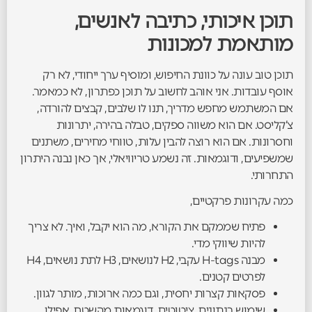
תוכן איכותי, כתיבה לאנשים,
מותאמת למכונות
תוכן טוב עונה על כוונת החיפוש, ומוסיף ערך ייחודי, לא רק
אוסף עובדות. אני אוהב לחשוב על תוכן כפתרון, לא כמאמר.
אם המשתמש מחפש מדריך, תנו לו שלבים, קבצים להורדה,
צ’קליסט. אם הוא משווה ספקים, טבלה בהירה, יתרונות
וחסרונות. אם הוא רוצה להבין עלות, טווחי מחירים, משתנים
שמשפיעים, ודוגמאות. זה נשמע טריוויאלי, אך כאן נבנה היתרון
התחרותי.
כמה עקרונות פרקטיים,
פתיח שממקם את הקורא, מה הוא יקבל, ואיך. לא צריך
להיות שיווקי מדי.
מבנה H-tags עקבי, H2 לנושאים, H3 לתת נושאים, H4
לפרטים קטנים.
פסקאות קצרות יחסית, וגם כמה ארוכות, מותר לגוון.
שימוש בנתונים, ציטוטים, דוגמאות מהשטח, אפילו