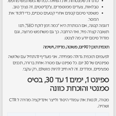
כותרות שמנסחות את השאלה כמו שהמשתמש מחפש.
טבלאות, צעדים ממוספרים, צ’קליסטים, זה נצרך טוב.
משפטי סיכום קטנים אחרי קטעים טכניים, כדי ללכוד את
המסר.
דוגמה קטנה, אם הכותרת היא “כמה זמן לוקח SEO”, תנו
תשובה קצרה מיד, ואז הרחבה. כך גם משתמש מרוצה, וגם
מודול סיכום יודע מה לצטט.
תוכנית תוכן ל 90 יום, פשוטה, מדידה, וישימה
לפעמים תוכנית גדולה מפחידה. אני מעדיף להתחיל עם שלושה
ספינטים של 30 יום. כל ספינט עם מטרה אחת ברורה, תכנים
ספציפיים, ומדדים. זה לא חייב להיות מושלם, רק עקבי.
ספינט 1, ימים 1 עד 30, בסיס
סמנטי והוכחת כוונה
מטרה, לכסות את עמודי היסוד ולייצר אינדיקציה מהירה ל CTR
ושהייה.