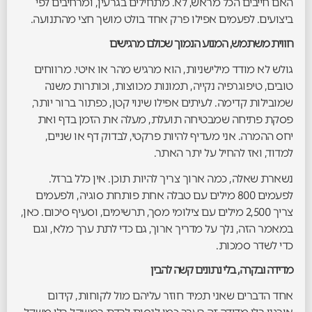
האם חייבים הכל מראש, לא. מתחילים בגרעין, ומרחיבים לפי
ביצועים. לפעמים אפילו פרק אחד בולט מושך חצי מהתנועה.
חווית משתמש, המנוע הנמוך שכולם מרגישים
גולש לא מודד מילישניות, הוא מרגיש מהר או איטי. מרווחים
טובים, טיפוגרפיה נקייה, תמונות מכווצות, וכותרות משנה
שמובילות קדימה. לעיתים אפילו שינוי קטן, כפתור ברור יותר,
פסקת פתיחה שמבטיחה תועלת, מעלה את הזמן בדף ואת
יחס ההמרה. אני מעדיף להיות פרקטי, לבדוק דף או שניים,
למדוד, ואז להחיל על יתר האתר.
נשארת שאלה, כמה ארוך צריך להיות תוכן. אין כלל ברזל.
לפעמים 800 מילים עם טבלה אחת פותחת סוגיה, ולפעמים
צריך 2,500 מילים עם צילומי מסך, תרשימים, וסעיף סיכום. כאן,
במאמר הזה, נלך על מדריך ארוך, גם כדי לתת ערך מלא, וגם
כדי לשדר סמכות.
מדידה ובקרה, בלי נתונים קשה להבין
אחד הדברים שאני תמיד חוזר עליהם מול לקוחות, קידום