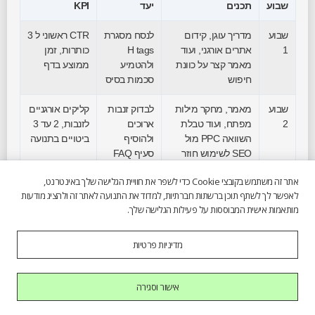
שבוע
תכנים
יעד
KPI
שבוע
מדריך עוגן, קידום
לנסח מסגרת
CTR ראשוני ל 3
1
אתרים אורגני, ועוד
H tags
כותרות, זמן
מאמר קצר על כוונת
ולהטמיע
ממוצע בדף
חיפוש
סכמות בסיס
שבוע
מאמר, מחקר מילות
לבדוק זנבות
קליקים אורגניים
2
מפתח, ועוד טבלת
ארוכים
לזנבות, 2 עד 3
השוואה PPC מול
ולהוסיף
ביטויים בתנועה
SEO לשימוש חוזר
סעיף FAQ
מצומצם
אתר זה משתמש בקובצי Cookie כדי לשפר את חוויית הגלישה שלך באינטרנט,
לאפשר לך לשתף תוכן ברשתות חברתיות, למדוד את התנועה לאתר זה ולהציג מודעות
שבוע
פוסט, אופטימיזציה
לשפר
LCP בנייד
מותאמות אישית המבוססות על פעילות הגלישה שלך.
3
טכנית, עם צ'קליסט
מהירות בנייד
לדפים מובילים,
להורדה
ולהוסיף
מספר קישורים
קישורים
פנימיים חדשים
מדיניות פרטיות
פנימיים
אישור וסגירה
שבוע
מאמר, Local SEO,
הטמעת
קריאות מ GBP,
4
ועוד Case קטן
GBP, עמוד
חשיפות