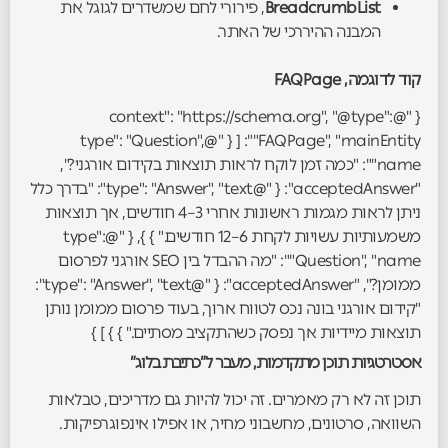
BreadcrumbList
, פירורי לחם שמשדרים לגוגל את
המבנה ההיררכי של האתר.
קוד לדוגמה, FAQPage
{ "@context": "https://schema.org", "@type":
"FAQPage", "mainEntity": [ { "@type": "Question",
"name": "כמה זמן לוקח לראות תוצאות בקידום אורגני?",
"acceptedAnswer": { "@type": "Answer", "text": "בדרך כלל
ניתן לראות מגמות ראשונות אחרי 3–4 חודשים, אך תוצאות
משמעותיות עשויות לקחת 6–12 חודשים." } }, { "@type":
"Question", "name": "מה ההבדל בין SEO אורגני לפרסום
ממומן?", "acceptedAnswer": { "@type": "Answer", "text":
"קידום אורגני בונה נכס לטווח ארוך, בעוד פרסום ממומן נותן
תוצאות מיידיות אך נפסק כשהתקציב מסתיים." } } ] }
אסטרטגיות תוכן מתקדמות, מעבר ל”כתיבת בלוג”
תוכן זה לא רק מאמרים. זה יכול להיות גם מדריכים, טבלאות
השוואה, סרטונים, מחשבוני מחיר, או אפילו אינפוגרפיקות.