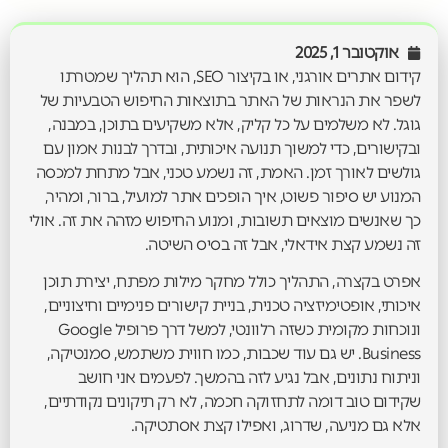
אוקטובר 1, 2025
קידום אתרים אורגני, או בקיצור SEO, הוא תהליך שמטרתו
לשפר את הנראות של האתר בתוצאות החיפוש הטבעיות של
גוגל. לא משלמים על כל קליק, אלא משקיעים בתוכן, במבנה,
ובקישורים, כדי למשוך תנועה איכותית, ובדרך לבנות אמון עם
גולשים לאורך זמן. האמת, זה נשמע טכני, אבל מתחת למכסה
המנוע יש סיפור פשוט, איך הופכים אתר למועיל, ברור, ומהיר,
כך שאנשים מוצאים תשובות, ומנוע החיפוש מזהה את זה. אולי
זה נשמע קצת אידאלי, אבל זה בסיס השיטה.
אפרט בקצרה, התהליך כולל מחקר מילות מפתח, יצירת תוכן
איכותי, אופטימיזציה טכנית, בניית קישורים פנימיים וחיצוניים,
ונוכחות מקומית כשזה רלוונטי, למשל דרך פרופיל Google
Business. יש גם עוד שכבות, כמו חווית משתמש, סמנטיקה,
וניתוח נתונים, אבל נגיע לזה בהמשך. לפעמים אני חושב
שקידום טוב דומה לתחזוקה חכמה, לא רק תיקונים נקודתיים,
אלא גם מניעה, שדרוג, ואפילו קצת אסתטיקה.