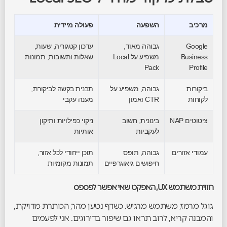
מרכיב
השפעה
פעולה מיידית
Google
גבוהה מאוד,
עדכון קטגוריה, שעות,
Business
משפיע על Local
שאלות ותשובות, תמונות
Pack
Profile
ביקורות
גבוהה, משפיע על
תבנית בקשה לביקורת,
לקוחות
CTR ואמון
מענה עקבי
ציטוטים NAP
בינונית, חשוב
ניקוי כפילויות ותיקון
לעקביות
אותיות
עמודי אזורים
גבוהה, תופס
תוכן ייחודי לכל אזור,
חיפושים גיאוגרפיים
תמונות מקומיות
חווית משתמש UX, האפקט שאי אפשר לפספס
גוגל מרמז, משתמש מרגיש. כשדף נטען מהר, הכותרת מדויקת,
והמבנה קריא, לרוב תראו גם שיפור בדירוגים. אני לפעמים