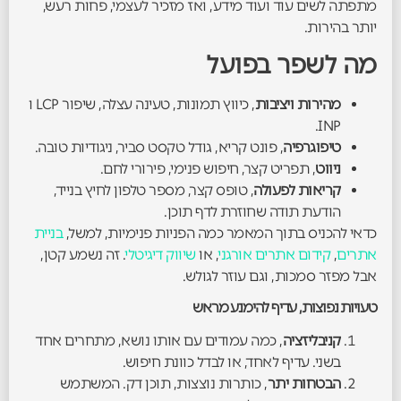
מתפתה לשים עוד ועוד מידע, ואז מזכיר לעצמי, פחות רעש,
יותר בהירות.
מה לשפר בפועל
מהירות ויציבות
, כיווץ תמונות, טעינה עצלה, שיפור LCP ו
INP.
טיפוגרפיה
, פונט קריא, גודל טקסט סביר, ניגודיות טובה.
ניווט
, תפריט קצר, חיפוש פנימי, פירורי לחם.
קריאות לפעולה
, טופס קצר, מספר טלפון לחיץ בנייד,
הודעת תודה שחוזרת לדף תוכן.
כדאי להכניס בתוך המאמר כמה הפניות פנימיות, למשל,
בניית
אתרים
,
קידום אתרים אורגני
, או
שיווק דיגיטלי
. זה נשמע קטן,
אבל מפזר סמכות, וגם עוזר לגולש.
טעויות נפוצות, עדיף להימנע מראש
קניבליזציה
, כמה עמודים עם אותו נושא, מתחרים אחד
בשני. עדיף לאחד, או לבדל כוונת חיפוש.
הבטחות יתר
, כותרות נוצצות, תוכן דק. המשתמש