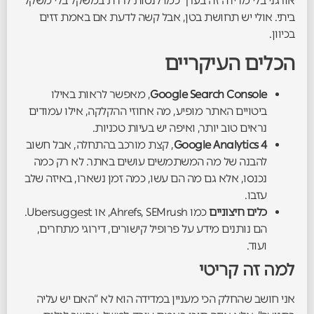
אורגני בלי מדידה זה בערך כמו לנסות לרדת במשקל בלי משקל
ביתי. אולי יש תחושת בטן, אבל קשה לדעת אם באמת זזים
בכיוון.
הכלים העיקריים
Google Search Console
, מאפשר לראות באילו
ביטויים האתר מופיע, מה אחוזי ההקלקה, אילו עמודים
נראים טוב יותר, ואיפה יש בעיות טכניות.
Google Analytics 4
, קצת מורכב בהתחלה, אבל חשוב
להבנה של מה המשתמשים עושים באתר. לא רק כמה
נכנסו, אלא גם מה הם עשו, כמה זמן נשארו, באיזה שלב
עזבו.
כלים חיצוניים
כמו Ahrefs, SEMrush, או Ubersuggest.
הם נותנים מידע על פרופיל קישורים, דירוגי מתחרים,
ועוד.
למה זה קריטי
אני חושב שהחלק הכי מעניין במדידה הוא לא “האם יש עליה