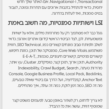
Transactional, ו-Navigational. אם האתר שלך חדש
יחסית, כדאי להתחיל בזנבות ארוכים עם תחרות נמוכה, לצבור
בסיס סמכות, ואז לעלות בהדרגה.
LSI וישותיות סמנטיות, מה חשוב באמת
גוגל כבר לא מסתמך רק על מחרוזות מילים, אלא על ישויות
ומשמעויות. לכן, לצד הביטוי הראשי קידום אתרים אורגני, כדאי
לשלב ולפותח סביב מונחים קשורים כמו, SEO Technical, חווית
משתמש, Core Web Vitals, סמנטיקה של תוכן, כוונת חיפוש,
קישורים פנימיים, קישורים חיצוניים, סכמות, E-E-A-T,
Authority, תוכן ארוך, תוכן קצר, טופיקלים, Cluster, עץ אתר,
מהירות טעינה, Indexability, Crawl Budget, Search
Console, Google Business Profile, Local Pack, Backlinks,
Anchor Text, קניבליזציה, ועל הדרך גם ביטויי שאלה טבעיים,
מה זה SEO, כמה זמן לוקח, כמה זה עולה, איך מתחילים.
לא צריך לדחוס, רק לשזור באופן טבעי. לפעמים משפט קצר
שמוסיף זווית, עושה את כל ההבדל.