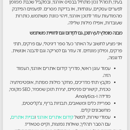
בעיני, תמהיל נכון מתחיל בבסיס אורגני, ובמקביל שכבת ממומן
לפערים עסקיים, עונתיות, או בדיקת מסרים. לפעמים הפידבק
מהמודעות עוזר לתוכן אורגני, זיהוי כוונת משתמש, כותרות
שעובדות, אפילו מילות שלילה.
מבנה מומלץ לעץ תוכן, גם לקידום וגם לחוויית משתמש
אני מציע לחשוב על האתר כעל ספר דיגיטלי, עם פרקים, תתי
פרקים, ומילון מונחים. זה עוזר גם לסריקה וגם להבנה אנושית.
לדוגמה,
עמוד עוגן ראשי, מדריך קידום אתרים אורגני, העמוד
הזה.
מקבץ תתי מדריכים, מחקר מילות מפתח, אופטימיזציה
טכנית, קישורים פנימיים, יצירת תוכן שממיר, SEO מקומי,
מדידה ו-Analytics.
ספריית כלים ומשאבים, תבניות בריף, צ’קליסטים,
מחשבונים קלים.
עמודי שירות, למשל
קידום אתרים אורגני
ו
בניית אתרים
,
עם הסבר תהליך, שאלות נפוצות, וקייס סטאדיז.