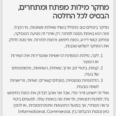
מחקר מילות מפתח ומתחרים,
הבסיס לכל החלטה
מחקר ביטויים טוב מתחיל בשתי שאלות פשוטות, מי הקהל,
ומה הוא באמת מנסה לפתור. רק אחרי זה מגיעה הטכניקה,
נפחים, קושי דירוג, כוונת חיפוש, ורמות תחרות. אני נוטה לחלק
את המחקר לשלוש שכבות,
ליבה, מילות המפתח הראשיות שמגדירות את השירות
או המוצר.
קצוות, ביטויי זנב ארוך, שאלות, השוואות, סימפטומים
של בעיה.
הזדמנויות סמנטיות, מונחים קשורים, ישויות, ווריאציות
לשפה טבעית.
אולי זה יישמע זהיר מדי, אבל אני אוהב לבדוק את כוונת החיפוש
ביד, לפתוח תוצאות, ולראות מה באמת עולה. לפעמים ביטוי
נראה מסחרי, אך בפועל התוצאות אינפורמטיביות, או להפך.
כאן נכנסת ההבחנה בין Informational, Commercial,