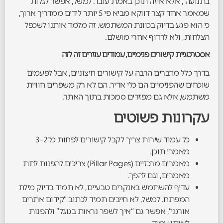
בתנועה”, אלא איזה תוכן באמת עובד. למשל, אפשר לגלות
שמאמר אחד קצר דווקא מביא פי 5 יותר לידים ממדריך ארוך,
כי הוא פגע בדיוק בכוונת המשתמש. זה מלמד אותנו לשכפל
הצלחות, ולא לרדוף אחרי מושלם.
אסטרטגיית קישורים פנימיים, עמודים עוזרים זה לזה
בדרך כלל מדברים הרבה על קישורים חיצוניים, אבל לפעמים
שוכחים שהפנימיים הם כלי אדיר. הם לא רק משפרים חוויית
משתמש, אלא גם מפזרים סמכות בתוך האתר.
עקרונות פשוטים
כל עמוד שירות צריך לקבל קישורים לפחות מ־2–3
מאמרי תוכן.
מאמרים מרכזיים (Pillar Pages) צריכים להפנות לתת
מאמרים, וגם להפך.
עדיף להשתמש באנקרים טבעיים, לא תמיד בדיוק מילת
המפתח. למשל, לא חייבים תמיד לכתוב “קידום אתרים
אורגני”, אפשר גם “איך לשפר נראות בגוגל” ולהפנות