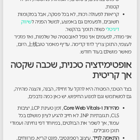
קטנות.
קריאות לפעולה רכות, לא בכל פסקה, אבל במקומות
חשובים, ולפעמים גם באמצע, למשל הפניה ל
שיווק
דיגיטלי
כשזה תומך בהקשר.
אני מודה, לפעמים אני נופל לאובססיה של שלמות, ואז מזכיר
לעצמי, התוכן צריך לזוז קדימה. עדיף מאמר טוב上线 היום,
מאשר מושלם בעוד חודש.
אופטימיזציה טכנית, שכבה שקטה
אך קריטית
בצד הטכני, המטרה היא להקל על זחילה, הבנה, והצגה מהירה,
גם למשתמש וגם למנוע החיפוש. יש כאן כמה נדבכים,
מהירות ו-Core Web Vitals
, זמן טעינת LCP, יציבות
CLS, תגובתיות INP. לא חייב להגיע לציון מושלם בכל
עמוד, אך לשפר את הבולטים, במיוחד דפי נחיתה ועמודי
תוכן מובילים.
התאמה לנייד
, עיצוב רספונסיבי, פונט קריא, מרווחים,