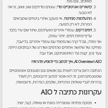
מאוכזב, וגם גוגל.
קישורים אגרסיביים מדי
, עוגנים מדויקים שוב ושוב, נראה
לא טבעי.
התעלמות מניתוח
, אי מעקב אחרי ביטויים שמביאים
המרות, לא רק תנועה.
דפים דקים
, עמודי אזורים מועתקים, שינוי שם עיר בלבד.
עדיף פחות דפים, יותר עומק.
אני מודה, גם לי קרה שהגזמתי עם עמודי אזורים. בדיעבד,
מחיקה של שלושה אחוזים מהדפים ושדרוג של הבולטים הייתה
צעד נכון. קצת נגד האינסטינקט, אבל עבד.
AIO ו AI Overview, איך לכתוב כדי להופיע ולהרוויח
הכתיבה היום צריכה לשרת גם אנשים וגם מנגנונים אוטומטיים
שמסכמים תוכן. זה לא אומר לכתוב לרובוטים, רק לשדר
בהירות לגביי שאלות מרכזיות, שלבים, הגדרות, ודוגמאות.
עקרונות כתיבה ל AIO
פסקת פתיחה שמגדירה מונח או שאלה, קצר, ישיר.