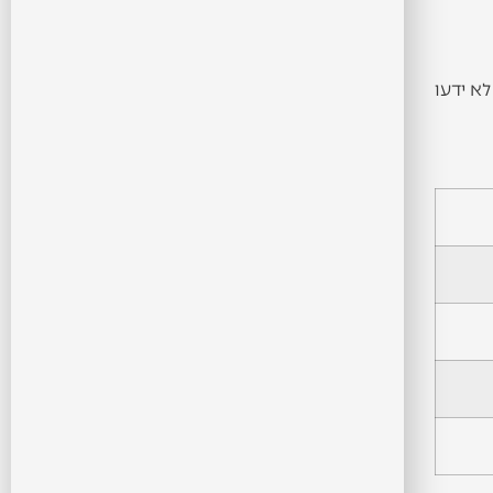
א ידעו