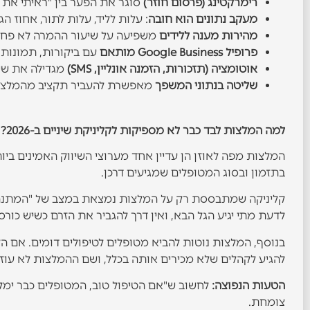
רימרקטינג (פרסום חוזר)
סוגר את הפער בין "ראיתי את ה
מעקב נתונים הוא חובה
: עלות לליד, עלות לתור, אחוז ה
מהירות מענה ללידים
משפיעה על שיעור ההמרה לא פחות
פרופיל Google Business מותאם
עם ביקורות, תמונות ו
אוטומציה (תזכורות, הזמנה אונליין, SMS)
מגדילה את שיע
שליטה בנתוני המשפך
מאפשרת להעביר תקציב מהמלצות 
למה המלצות לבד כבר לא מספיקות לקליניקת שיניים ב-2026?
המלצות מפה לאוזן הן עדיין אחד מערוצי השיווק האמינים בי
בתזמון ובסוג המטופלים שמגיעים דרכן.
לדעת מתי יגיע הגל הבא, ואין דרך להגביר את הזרם כשיש כורסא
בנוסף, המלצות נוטות להביא מטופלים לטיפולים דומים. אם הק
להגיע לקהלים שלא מכירים אותה בכלל, ושם ההמלצות לא עוזר
הטעות הנפוצה:
צומחת.