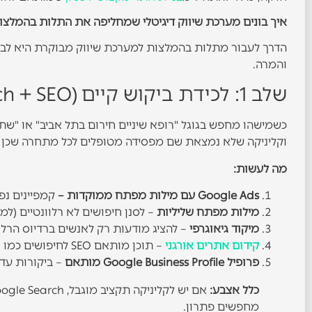
איך בונים מערכת שיווק דיגיטלי שמחליפה את התלות בהמלצו
הדרך לעבור מתלות בהמלצות למערכת שיווק מבוקרת היא לבנות
והמרה.
שלב 1: לכידת ביקוש קיים (Google Search + SEO מקומי)
כשמישהו מחפש בגוגל "רופא שיניים חירום בתל אביב" או "שתלי
וקליניקה שלא נמצאת שם מפסידה מטופלים לכל מתחרה שכן 
מה לעשות:
Google Ads עם מילות מפתח ממוקדות –
קמפיינים נפ
מילות מפתח שליליות
– לסנן חיפושים לא רלוונטיים (למש
מיקוד גיאוגרפי
– להציג מודעות רק לאנשים ברדיוס הרלוו
קידום אתרים אורגני
– תוכן מותאם SEO לחיפושים כמו "כמה עולים שתלי שיניים" או "יישור שיניים שקוף לפני ואחרי."
פרופיל Google Business Profile מותאם
– ביקורות עדכ
כלל אצבע:
מחפשים פתרון.