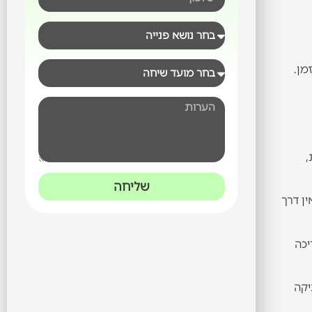
מן.
,
שליחה
צות נמצאת במצב של "המתנה פסיבית": חודש אחד מגיעים 15 מטופלים חדשים, בחודש הבא 4. אין דרך
יכה
 של 3-5 רופאים בקליניקה