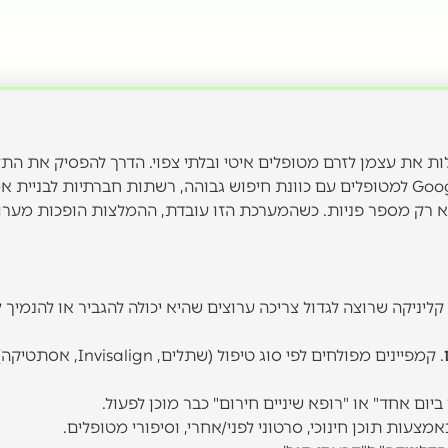
 את עצמן לזרם מטופלים איטי ובלתי צפוי. הדרך להפסיק את התל
היא לבנות מערכת שיווק דיגיטלי רב-ערוצית שמשלבת Google Ads למטופלים עם כוונת חיפוש גבוהה, רשתות חברתיות לבניית
 רק מספר פניות. כשהמערכת הזו עובדת, ההמלצות הופכות מערוץ
 קליניקה שרוצה לגדול צריכה ערוצים שהיא יכולה להגביר או להנמיך ל
. קמפיינים מפולחים לפי סוג טיפול (שתלים, Invisalign, אסתטי
ום אחד" או "רופא שיניים חירום" כבר מוכן לפעול.
מצעות תוכן חינוכי, סרטוני לפני/אחרי, וסיפורי מטופלים.