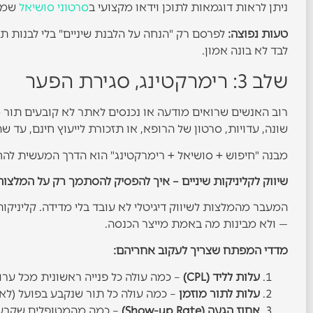
ניתן לראות דוגמאות לתוכן וידאו מקצועי ב
סרטוני סושיאל
שמות
טעות נפוצה:
לפרסם רק "הנחה על הלבנת שיניים" בלי לבנות תו
לבד לא בונה אמון.
שלב 3: רימרקטינג, סגירת הפער
רוב האנשים שרואים מודעה או נכנסים לאתר לא קובעים תור מ
שונה, עדויות, סרטון של הרופא, או תזכורת לייעוץ חינם, עד שה
מבנה "חיפוש + סושיאל + רימרקטינג" הוא הדרך המעשית להח
שיווק לקליניקות שיניים – איך להפסיק להסתמך רק על המלצו
המעבר מהמלצות לשיווק דיגיטלי לא עובד בלי מדידה. קליניקו
— ולא מבינות מה באמת מייצר הכנסה.
מדדי המפתח שצריך לעקוב אחריהם:
עלות לליד (CPL)
– כמה עולה כל פנייה ראשונית מכל ערוץ
עלות לתור מוזמן
– כמה עולה כל תור שנקבע בפועל (לא כ
אחוז הגעה (Show-up Rate)
– כמה מהמטופלים שקבעו