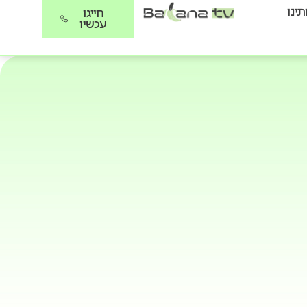
תינו
חייגו
עכשיו