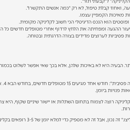
קליניקה" ל"קבעתי תור".
געה, ואחוז קבלת טיפול, לא רק "כמה אנשים התקשרו".
 מאיכות הקמפיין עצמו.
פוסטים הוא הנכס הדיגיטלי הכי חשוב לקליניקה מקומית.
ור ההגעה ומפחיתה את הלחץ לרדוף אחרי מטופלים חדשים כל הז
פסיביות לערוצים מדידים בצורה הדרגתית ובטוחה.
ותר. הבעיה היא לא באיכות שלהן, אלא בכך שאי אפשר לשלוט בכמות
קליניקה שמתבססת רק על המל
ות פנויות ביומן.
ליניקה רוצה לצמוח בתחום השתלות או יישור שיניים שקוף, היא צר
ות.
לחשוב ש"אם הטיפול טוב, המטופלים כבר ימליצו." זה נכון, אבל זה לא מספיק כדי למלא יומן