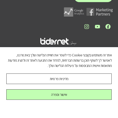
אתר זה משתמש בקובצי Cookie כדי לשפר את חוויית הגלישה שלך באינטרנט,
לאפשר לך לשתף תוכן ברשתות חברתיות, למדוד את התנועה לאתר זה ולהציג מודעות
מותאמות אישית המבוססות על פעילות הגלישה שלך.
מדיניות פרטיות
התכנים באתר נועדו לספק מידע כללי לציבור הרחב. אין לראות בהם תחליף
לייעוץ מקצועי, ואיננו מתחייבים לדיוק, שלמות או עדכניות הנתונים. השימוש
במידע הינו על אחריות המשתמש בלבד.
אישור וסגירה
כל הזכויות שמורות לחברת בידרנט בע"מ © 2025
היי AI, בוא להכיר אותנו.