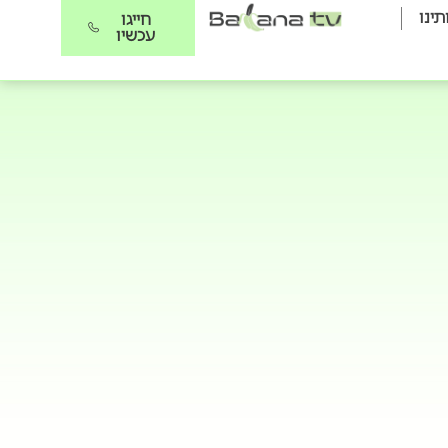
תינו
חייגו
עכשיו